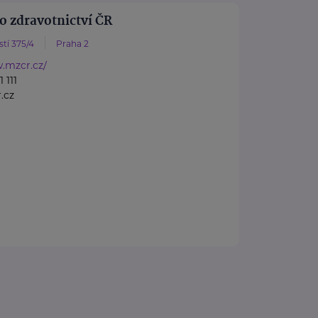
o zdravotnictví ČR
tí 375/4
Praha 2
.mzcr.cz/
 111
.cz