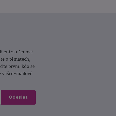
dílení zkušeností.
ěte o tématech,
te první, kdo se
e vaší e-mailové
Odeslat