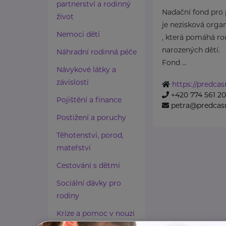
partnerství a rodinný
Nadační fond pro 
život
je nezisková orga
Nemoci dětí
, která pomáhá r
narozených dětí.
Náhradní rodinná péče
Fond ...
Návykové látky a
závislosti
https://predcas
+420 774 561 2
Pojištění a finance
petra@predcasn
Postižení a poruchy
Těhotenství, porod,
mateřství
Cestování s dětmi
Sociální dávky pro
rodiny
Krize a pomoc v nouzi