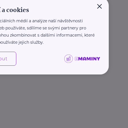
×
 a cookies
ciálních médií a analýze naší návštěvnosti
eb používáte, sdílíme se svými partnery pro
 mohou zkombinovat s dalšími informacemi, které
oužíváte jejich služby.
out