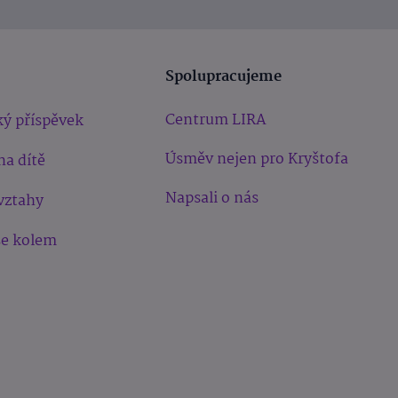
Spolupracujeme
Centrum LIRA
ý příspěvek
Úsměv nejen pro Kryštofa
na dítě
Napsali o nás
vztahy
še kolem