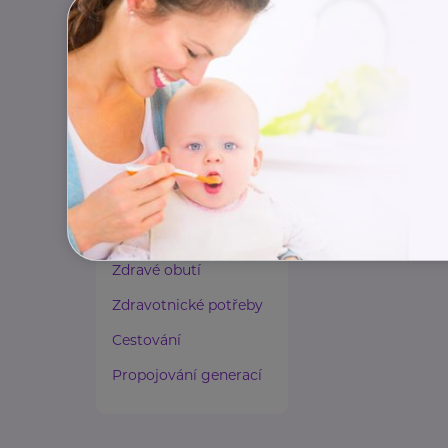
Paliativní péče
Rady a tipy
Harmonie duše a těla
Zaměstnávání osob ze
zdravotním
postižením
Lázeňství a wellness
Zdravé spaní a sezení
Zdravé obutí
Zdravotnické potřeby
Cestování
Propojování generací