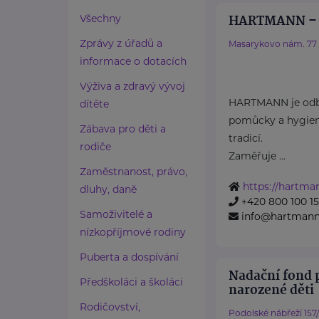
HARTMANN – R
Všechny
Zprávy z úřadů a
Masarykovo nám. 77
informace o dotacích
Výživa a zdravý vývoj
HARTMANN je odbo
dítěte
pomůcky a hygieni
Zábava pro děti a
tradicí.
rodiče
Zaměřuje ...
Zaměstnanost, právo,
https://hartma
dluhy, daně
+420 800 100 1
Samoživitelé a
info@hartmannd
nízkopříjmové rodiny
Puberta a dospívání
Nadační fond 
Předškoláci a školáci
narozené děti
Rodičovství,
Podolské nábřeží 157