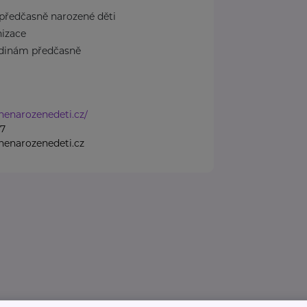
předčasně narozené děti
nizace
odinám předčasně
nenarozenedeti.cz/
07
enarozenedeti.cz