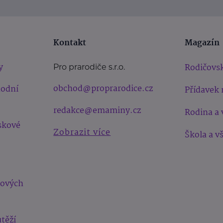
Kontakt
Magazín
y
Rodičovsk
Pro prarodiče s.r.o.
obchod@proprarodice.cz
hodní
Přídavek 
redakce@emaminy.cz
Rodina a 
skové
Zobrazit více
Škola a v
bových
těží