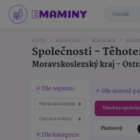
Domů
Společnosti
Těhotenství
Moravs
Společnosti - Těhote
Moravskoslezský kraj - Ost
Dle regionu
Dle úrovně pa
Všechny společn
Platinový
Dle kategorie