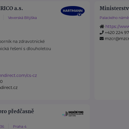
ICO a.s.
Ministerstv
Veverská Bítýška
Palackého náměs
https://www
+420 224 971
mzcr@mzcr
rník na zdravotnické
cká řešení s dlouholetou
nndirect.com/cs-cz
50
irect.cz
pro předčasně
/36
Praha 4