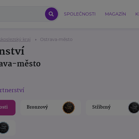
SPOLEČNOSTI
MAGAZÍN
K
koslezský kraj
Ostrava-město
nství
rava-město
rtnerství
osti
Bronzový
Stříbrný