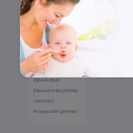
Paliativní péče
Rady a tipy
Harmonie duše a těla
Zaměstnávání osob ze
zdravotním
postižením
Lázeňství a wellness
Zdravé spaní a sezení
Zdravé obutí
Zdravotnické potřeby
Cestování
Propojování generací