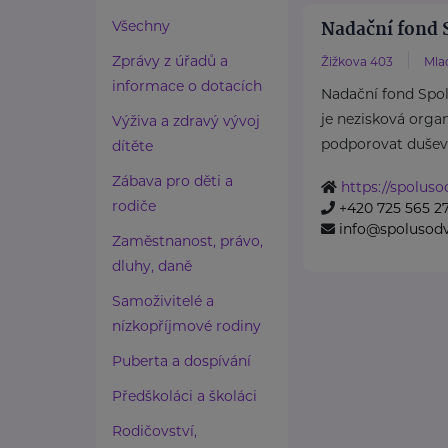
Nadační fond 
Všechny
Zprávy z úřadů a
Žižkova 403
Mla
informace o dotacích
Nadační fond Spo
je nezisková organ
Výživa a zdravý vývoj
podporovat duševní
dítěte
Zábava pro děti a
https://spolus
rodiče
+420 725 565 2
info@spolusod
Zaměstnanost, právo,
dluhy, daně
Samoživitelé a
nízkopříjmové rodiny
Puberta a dospívání
Předškoláci a školáci
Rodičovství,