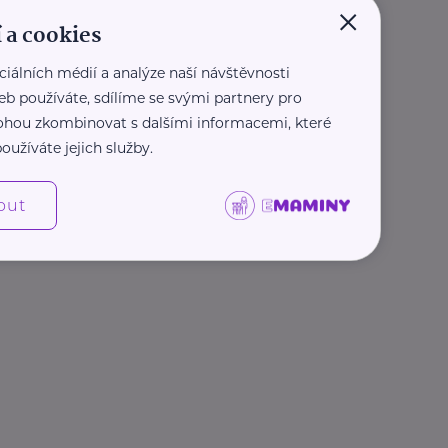
×
 a cookies
ciálních médií a analýze naší návštěvnosti
eb používáte, sdílíme se svými partnery pro
 mohou zkombinovat s dalšími informacemi, které
oužíváte jejich služby.
out