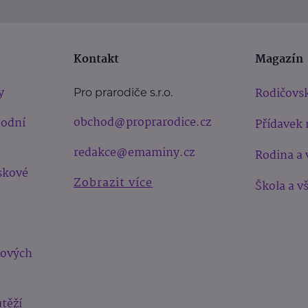
Kontakt
Magazín
y
Rodičovsk
Pro prarodiče s.r.o.
obchod@proprarodice.cz
hodní
Přídavek 
redakce@emaminy.cz
Rodina a 
skové
Zobrazit více
Škola a v
bových
těží