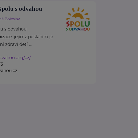
Spolu s odvahou
dá Boleslav
lu s odvahou
izace, jejímž posláním je
 zdraví dětí ...
odvahou.org/cz/
73
vahou.cz