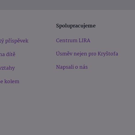
Spolupracujeme
Centrum LIRA
ý příspěvek
Úsměv nejen pro Kryštofa
na dítě
Napsali o nás
vztahy
še kolem