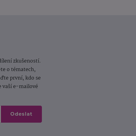
dílení zkušeností.
ěte o tématech,
te první, kdo se
e vaší e-mailové
Odeslat