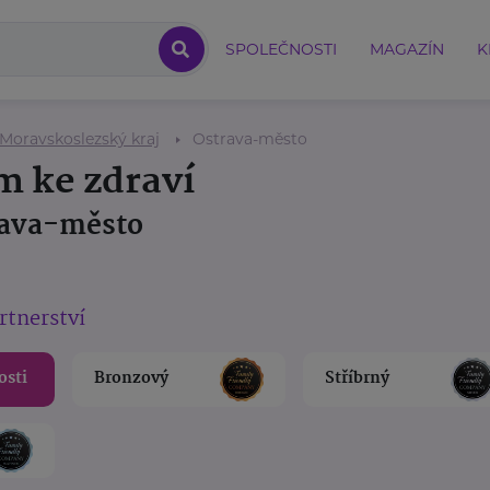
SPOLEČNOSTI
MAGAZÍN
K
Moravskoslezský kraj
Ostrava-město
m ke zdraví
rava-město
rtnerství
osti
Bronzový
Stříbrný