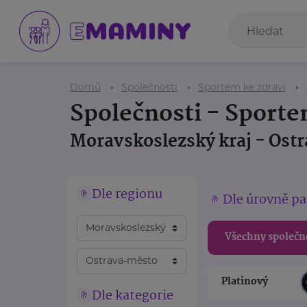
Domů
Společnosti
Sportem ke zdraví
Společnosti - Sporte
Moravskoslezský kraj - Ost
Dle regionu
Dle úrovně pa
Všechny společn
Platinový
Dle kategorie