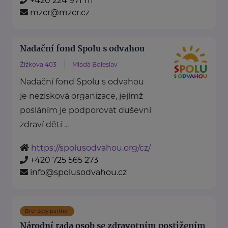
+420 224 971 111
mzcr@mzcr.cz
Nadační fond Spolu s odvahou
Žižkova 403
Mladá Boleslav
Nadační fond Spolu s odvahou
je nezisková organizace, jejímž
posláním je podporovat duševní
zdraví dětí ...
https://spolusodvahou.org/cz/
+420 725 565 273
info@spolusodvahou.cz
Bronzový partner
Národní rada osob se zdravotním postižením