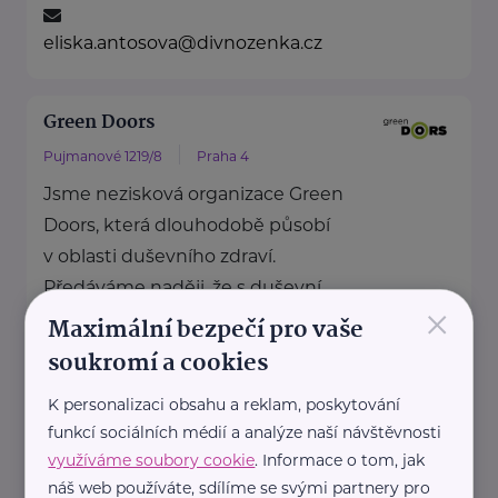
eliska.antosova@divnozenka.cz
Green Doors
Pujmanové 1219/8
Praha 4
Jsme nezisková organizace Green
Doors, která dlouhodobě působí
v oblasti duševního zdraví.
Předáváme naději, že s duševní ...
×
Maximální bezpečí pro vaše
https://www.greendoors.cz/
soukromí a cookies
+420 220 951 468
greendoors@greendoors.cz
K personalizaci obsahu a reklam, poskytování
funkcí sociálních médií a analýze naší návštěvnosti
využíváme soubory cookie
. Informace o tom, jak
Chráněné bydlení Sokolov, z. s.
náš web používáte, sdílíme se svými partnery pro