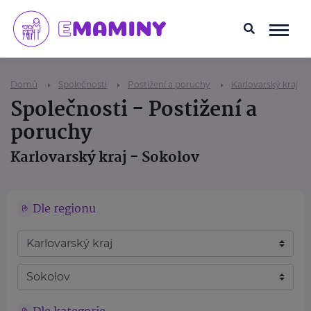
Domů
Společnosti
Postižení a poruchy
Karlovarský kraj
Společnosti - Postižení a
poruchy
Karlovarský kraj - Sokolov
Dle regionu