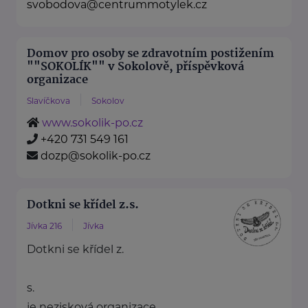
svobodova@centrummotylek.cz
Domov pro osoby se zdravotním postižením
""SOKOLÍK"" v Sokolově, příspěvková
organizace
Slavíčkova
Sokolov
www.sokolik-po.cz
+420 731 549 161
dozp@sokolik-po.cz
Dotkni se křídel z.s.
Jívka 216
Jívka
Dotkni se křídel z.
s.
je nezisková organizace