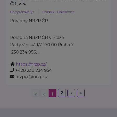
ČR, z.s.
Partyzánská 1/7
Praha 7 - Holešovice
Poradny NRZP ČR
Poradna NRZP ČR v Praze
Partyzánská 1/7, 170 00 Praha 7
230 234 956, ...
https://nrzp.cz/
+420 230 234 954
nrzpcr@nrzp.cz
2
›
»
«
‹
1