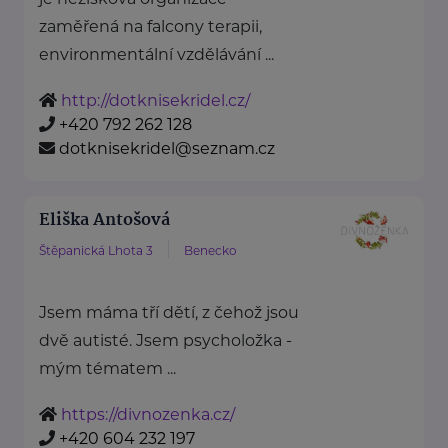
zaměřená na falcony terapii,
environmentální vzdělávání ...
http://dotknisekridel.cz/
+420 792 262 128
dotknisekridel@seznam.cz
Eliška Antošová
Štěpanická Lhota 3
Benecko
Jsem máma tří dětí, z čehož jsou
dvě autisté. Jsem psycholožka -
mým tématem ...
https://divnozenka.cz/
+420 604 232 197