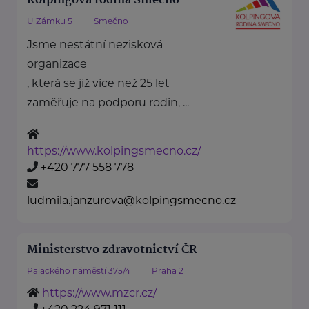
Kolpingova rodina Smečno
U Zámku 5
Smečno
Jsme nestátní nezisková
organizace
, která se již více než 25 let
zaměřuje na podporu rodin, ...
https://www.kolpingsmecno.cz/
+420 777 558 778
ludmila.janzurova@kolpingsmecno.cz
Ministerstvo zdravotnictví ČR
Palackého náměstí 375/4
Praha 2
https://www.mzcr.cz/