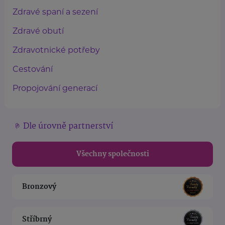
Zdravé spaní a sezení
Zdravé obutí
Zdravotnické potřeby
Cestování
Propojování generací
Dle úrovně partnerství
Všechny společnosti
Bronzový
Stříbrný