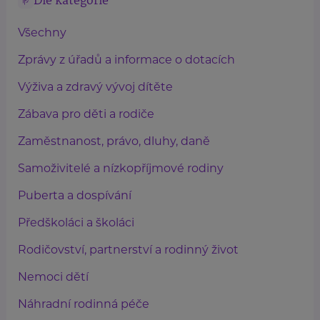
Dle kategorie
Všechny
Zprávy z úřadů a informace o dotacích
Výživa a zdravý vývoj dítěte
Zábava pro děti a rodiče
Zaměstnanost, právo, dluhy, daně
Samoživitelé a nízkopříjmové rodiny
Puberta a dospívání
Předškoláci a školáci
Rodičovství, partnerství a rodinný život
Nemoci dětí
Náhradní rodinná péče