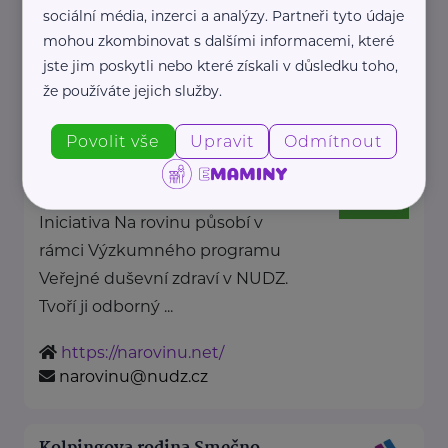
Slavíčkova
Sokolov
sociální média, inzerci a analýzy. Partneři tyto údaje
www.chbsokolov.cz
mohou zkombinovat s dalšími informacemi, které
+420 605 438 971
jste jim poskytli nebo které získali v důsledku toho,
socialni@chbsokolov.cz
že používáte jejich služby.
Povolit vše
Upravit
Odmítnout
Iniciativa NA ROVINU
Topolová 748
Klecany
Iniciativa Na rovinu působí v
rámci Výzkumného programu
Veřejné duševní zdraví v NUDZ.
Tvoří ji odborný ...
https://narovinu.net/
narovinu@nudz.cz