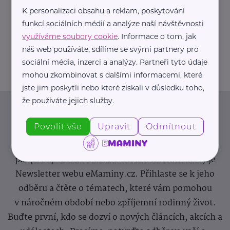
K personalizaci obsahu a reklam, poskytování
https://hartmanndirect.com/cs-cz
funkcí sociálních médií a analýze naší návštěvnosti
+420 800 100 150
využíváme soubory cookie
. Informace o tom, jak
info@hartmanndirect.cz
náš web používáte, sdílíme se svými partnery pro
sociální média, inzerci a analýzy. Partneři tyto údaje
mohou zkombinovat s dalšími informacemi, které
jste jim poskytli nebo které získali v důsledku toho,
že používáte jejich služby.
Newsletter
Povolit vše
Upravit
Odmítnout
Pravidelný přísun novinek, inspirace na každý den,
podpora pro rodiče i sdílení zkušeností. Takový je
Newsletter webu eMaminy.cz. Přihlaste se k jeho
odběru a čtěte o tématech, které vám pomohou
v náročném období nebo zpříjemní rodinný život.
Buďte první, kdo se dozví o nových článcích, akcích a