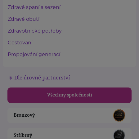
Zdravé spaní a sezení
Zdravé obutí
Zdravotnické potřeby
Cestování
Propojování generací
Dle úrovně partnerství
Všechny společnosti
Bronzový
Stříbrný