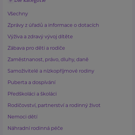
Dle kategorie
Všechny
Zprávy z úřadů a informace o dotacích
Výživa a zdravý vývoj dítěte
Zábava pro děti a rodiče
Zaměstnanost, právo, dluhy, daně
Samoživitelé a nízkopříjmové rodiny
Puberta a dospívání
Předškoláci a školáci
Rodičovství, partnerství a rodinný život
Nemoci dětí
Náhradní rodinná péče