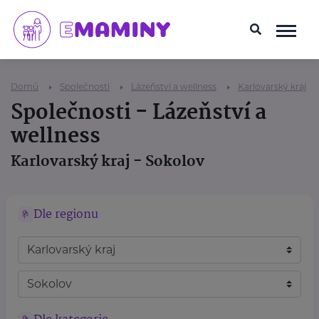
Domů
Společnosti
Lázeňství a wellness
Karlovarský kraj
Společnosti - Lázeňství a
wellness
Karlovarský kraj - Sokolov
Dle regionu