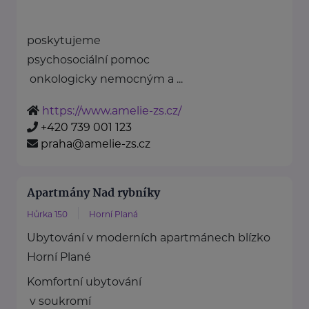
poskytujeme
psychosociální pomoc
onkologicky nemocným a ...
https://www.amelie-zs.cz/
+420 739 001 123
praha@amelie-zs.cz
Apartmány Nad rybníky
Hůrka 150
Horní Planá
Ubytování v moderních apartmánech blízko
Horní Plané
Komfortní ubytování
v soukromí