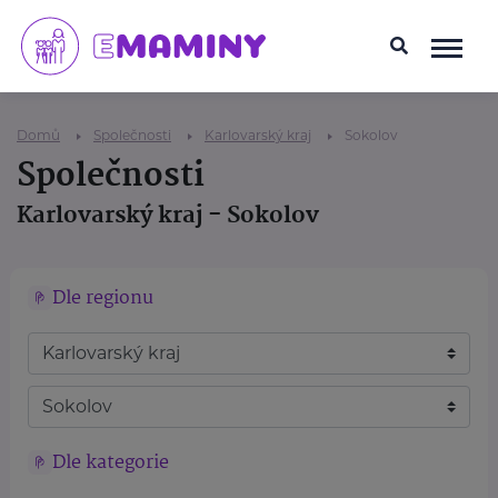
Domů
Společnosti
Karlovarský kraj
Sokolov
Společnosti
Karlovarský kraj - Sokolov
Dle regionu
Dle kategorie