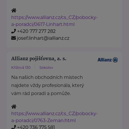
https://www.allianz.cz/cs_CZ/pobocky-
a-poradci/0617-Linhart.html
+420 777 277 282
josef.linhart@iallianz.cz
Allianz pojišťovna, a. s.
Křížová 130
Sokolov
Na našich obchodních místech
najdete vždy profesionála, který
vám rád poradí a pomůže.
https://www.allianz.cz/cs_CZ/pobocky-
a-poradci/0763-Zeman.html
+420 736 775 581