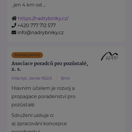
, jen 4 km od ...
https://nadrybniky.cz/
+420 777 712 577
info@nadrybniky.cz
Bronzový partner
Asociace poradců pro pozůstalé,
z. s.
třída Kpt. Jaroše 1922/3
Brno
Hlavním účelem je rozvoj a
propagace poradenství pro
pozůstalé.
Sdružení usiluje o:
a) zpracování koncepce
poradenství ...