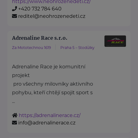
https://www.neohrozenedeti.cz/
+420 732 784 640
reditel@neohrozenedeti.cz
Adrenaline Race s.r.o.
Za Mototechnou 1619
Praha 5 – Stodůlky
Adrenaline Race je komunitní
projekt
pro všechny milovníky aktivního
pohybu, kteří chtějí spojit sport s
...
https://adrenalinerace.cz/
info@adrenalinerace.cz