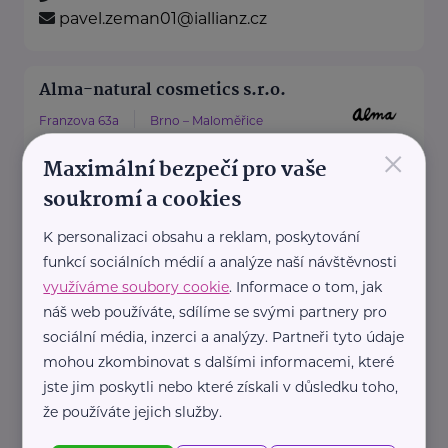
pavel.zeman01@iallianz.cz
Alma-natural cosmetics s.r.o.
Franzova 63a
Brno – Maloměřice
×
Alma je česká značka botanické
Maximální bezpečí pro vaše
péče o pleť, která nabízí
soukromí a cookies
prémiovou přírodní kosmetiku
K personalizaci obsahu a reklam, poskytování
založenou na ...
funkcí sociálních médií a analýze naší návštěvnosti
https://alma.cz/
využíváme soubory cookie
. Informace o tom, jak
+420 777 044 199
náš web používáte, sdílíme se svými partnery pro
info@alma.cz
sociální média, inzerci a analýzy. Partneři tyto údaje
mohou zkombinovat s dalšími informacemi, které
jste jim poskytli nebo které získali v důsledku toho,
AMADEUS Design s.r.o.
že používáte jejich služby.
Bítovská 7
Praha 4