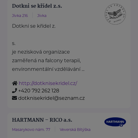
Dotkni se křídel z.s.
Jívka 216
Jívka
Dotkni se křídel z.
s.
je nezisková organizace
zaměřená na falcony terapii,
environmentální vzdělávání ...
http://dotknisekridel.cz/
+420 792 262 128
dotknisekridel@seznam.cz
HARTMANN – RICO a.s.
Masarykovo nám. 77
Veverská Bítýška