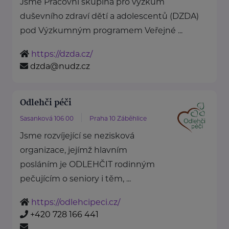
Jsme Pracovní skupina pro výzkum
duševního zdraví dětí a adolescentů (DZDA)
pod Výzkumným programem Veřejné ...
https://dzda.cz/
dzda@nudz.cz
Odlehči péči
Sasanková 106 00
Praha 10 Záběhlice
Jsme rozvíjející se nezisková
organizace, jejímž hlavním
posláním je ODLEHČIT rodinným
pečujícím o seniory i těm, ...
https://odlehcipeci.cz/
+420 728 166 441