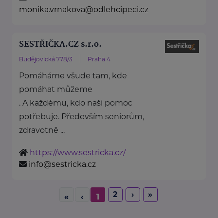
monika.vrnakova@odlehcipeci.cz
SESTŘIČKA.CZ s.r.o.
Budějovická 778/3
Praha 4
Pomáháme všude tam, kde
pomáhat můžeme
. A každému, kdo naši pomoc
potřebuje. Především seniorům,
zdravotně ...
https://www.sestricka.cz/
info@sestricka.cz
2
›
»
«
‹
1