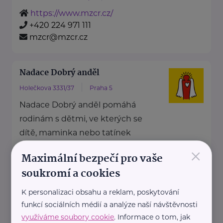
https://www.mzcr.cz/
+420 224 971 111
mzcr@mzcr.cz
Nadace Dobrý anděl
Holečkova 3331/37
Praha 5
Nadace Dobrý anděl pomáhá
rodinám s dětmi, ve kterých se
dítě, maminka nebo tatínek
×
potýkají ...
Maximální bezpečí pro vaše
https://www.dobryandel.cz/
soukromí a cookies
+420 733 119 119
K personalizaci obsahu a reklam, poskytování
dobryandel@dobryandel.cz
funkcí sociálních médií a analýze naší návštěvnosti
využíváme soubory cookie
. Informace o tom, jak