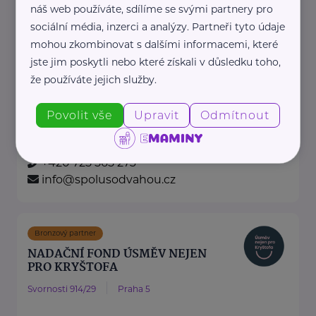
Nadační fond Spolu s odvahou
náš web používáte, sdílíme se svými partnery pro
sociální média, inzerci a analýzy. Partneři tyto údaje
Žižkova 403
Mladá Boleslav
mohou zkombinovat s dalšími informacemi, které
Nadační fond Spolu s odvahou
jste jim poskytli nebo které získali v důsledku toho,
je nezisková organizace, jejímž
že používáte jejich služby.
posláním je podporovat duševní
zdraví dětí ...
Povolit vše
Upravit
Odmítnout
https://spolusodvahou.org/cz/
+420 725 565 273
info@spolusodvahou.cz
Bronzový partner
NADAČNÍ FOND ÚSMĚV NEJEN
PRO KRYŠTOFA
Svornosti 914/29
Praha 5