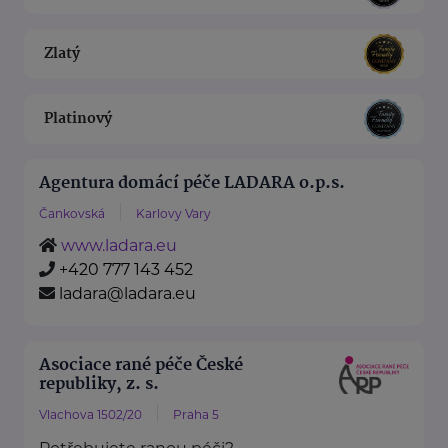
Zlatý
Platinový
Agentura domácí péče LADARA o.p.s.
Čankovská
Karlovy Vary
www.ladara.eu
+420 777 143 452
ladara@ladara.eu
Asociace rané péče České
republiky, z. s.
Vlachova 1502/20
Praha 5