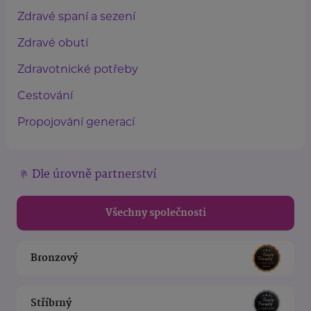
Zdravé spaní a sezení
Zdravé obutí
Zdravotnické potřeby
Cestování
Propojování generací
Dle úrovně partnerství
Všechny společnosti
Bronzový
Stříbrný