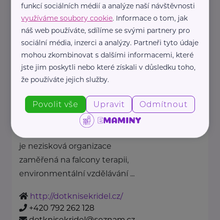
funkcí sociálních médií a analýze naší návštěvnosti
www.sokolik-po.cz
využíváme soubory cookie
. Informace o tom, jak
+420 731 549 161
náš web používáte, sdílíme se svými partnery pro
dozp@sokolik-po.cz
sociální média, inzerci a analýzy. Partneři tyto údaje
mohou zkombinovat s dalšími informacemi, které
jste jim poskytli nebo které získali v důsledku toho,
Dotkni se křídel z.s.
že používáte jejich služby.
Jívka 216
Jívka
Povolit vše
Upravit
Odmítnout
Dotkni se křídel z.
s.
je nezisková organizace
zaměřená na falcony terapii,
environmentální vzdělávání ...
http://dotknisekridel.cz/
+420 792 262 128
dotknisekridel@seznam.cz