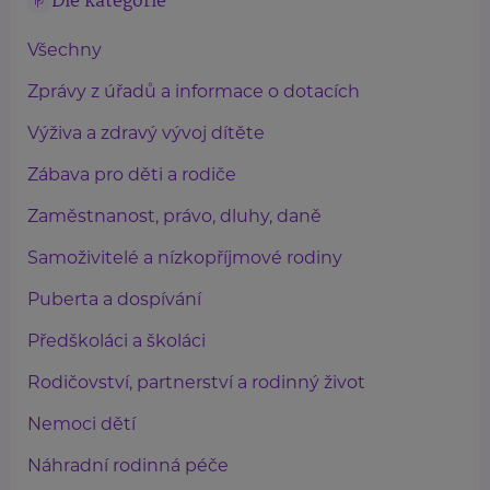
Dle kategorie
Všechny
Zprávy z úřadů a informace o dotacích
Výživa a zdravý vývoj dítěte
Zábava pro děti a rodiče
Zaměstnanost, právo, dluhy, daně
Samoživitelé a nízkopříjmové rodiny
Puberta a dospívání
Předškoláci a školáci
Rodičovství, partnerství a rodinný život
Nemoci dětí
Náhradní rodinná péče