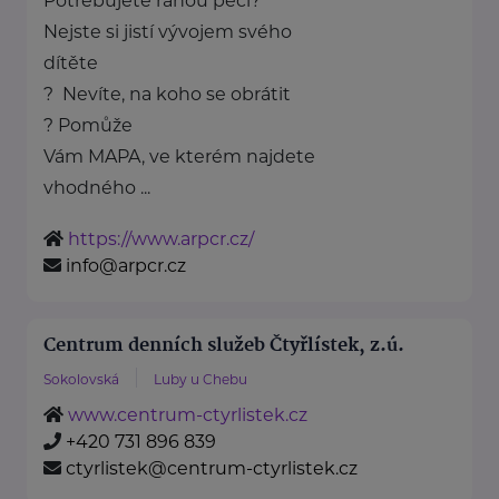
Potřebujete ranou péči?
Nejste si jistí vývojem svého
dítěte
? Nevíte, na koho se obrátit
? Pomůže
Vám MAPA, ve kterém najdete
vhodného ...
https://www.arpcr.cz/
info@arpcr.cz
Centrum denních služeb Čtyřlístek, z.ú.
Sokolovská
Luby u Chebu
www.centrum-ctyrlistek.cz
+420 731 896 839
ctyrlistek@centrum-ctyrlistek.cz