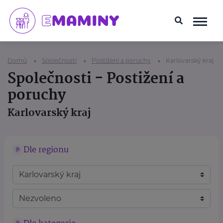
Domů
Společnosti
Postižení a poruchy
Karlovarský kraj
Společnosti - Postižení a
poruchy
Karlovarský kraj
Dle regionu