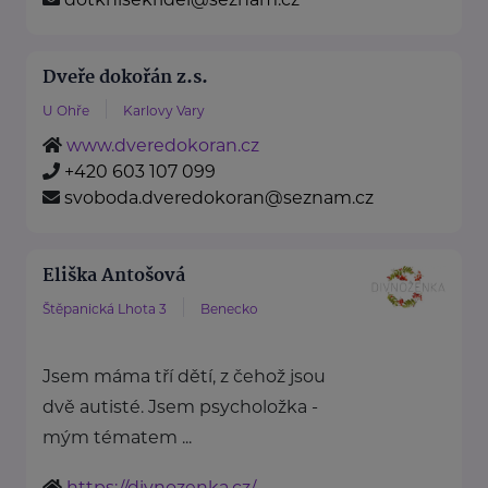
Dveře dokořán z.s.
U Ohře
Karlovy Vary
www.dveredokoran.cz
+420 603 107 099
svoboda.dveredokoran@seznam.cz
Eliška Antošová
Štěpanická Lhota 3
Benecko
Jsem máma tří dětí, z čehož jsou
dvě autisté. Jsem psycholožka -
mým tématem ...
https://divnozenka.cz/