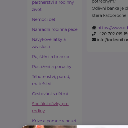
potřebným."
partnerství a rodinný
Oděvní banka je ch
život
která každoročně p
Nemoci dětí
https://www.od
Náhradní rodinná péče
+420 702 019 15
Návykové látky a
info@odevniba
závislosti
Pojištění a finance
Postižení a poruchy
Těhotenství, porod,
mateřství
Cestování s dětmi
Sociální dávky pro
rodiny
Krize a pomoc v nouzi