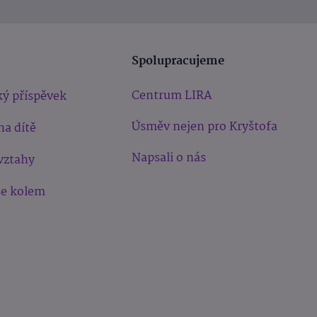
Spolupracujeme
Centrum LIRA
ý příspěvek
Úsměv nejen pro Kryštofa
na dítě
Napsali o nás
vztahy
še kolem