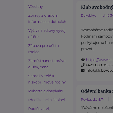
Klub svobodný
Všechny
Zprávy z úřadů a
Dukelských hrdinů 3
informace o dotacích
"Pomáháme rodičů
Výživa a zdravý vývoj
Rodinám samoživit
dítěte
poskytujeme finan
Zábava pro děti a
právní ...
rodiče
https://www.k
Zaměstnanost, právo,
+420 800 995 5
dluhy, daně
info@klubsvob
Samoživitelé a
nízkopříjmové rodiny
Oděvní banka z
Puberta a dospívání
Předškoláci a školáci
Povltavská 5/74
"Dáváme oblečení
Rodičovství,