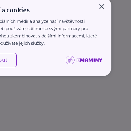
×
 a cookies
ciálních médií a analýze naší návštěvnosti
eb používáte, sdílíme se svými partnery pro
 mohou zkombinovat s dalšími informacemi, které
oužíváte jejich služby.
out