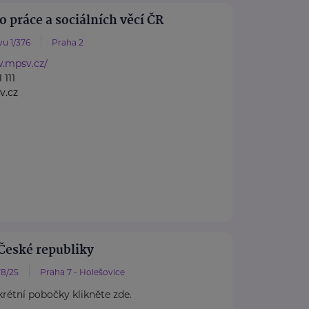
o práce a sociálních věcí ČR
u 1/376
Praha 2
w.mpsv.cz/
 111
v.cz
České republiky
8/25
Praha 7 - Holešovice
rétní pobočky klikněte zde.