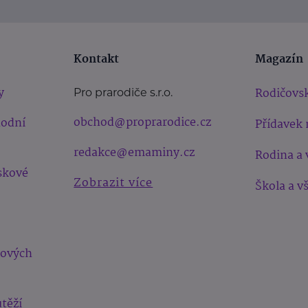
Kontakt
Magazín
y
Rodičovsk
Pro prarodiče s.r.o.
obchod@proprarodice.cz
hodní
Přídavek 
redakce@emaminy.cz
Rodina a 
skové
Zobrazit více
Škola a v
bových
těží