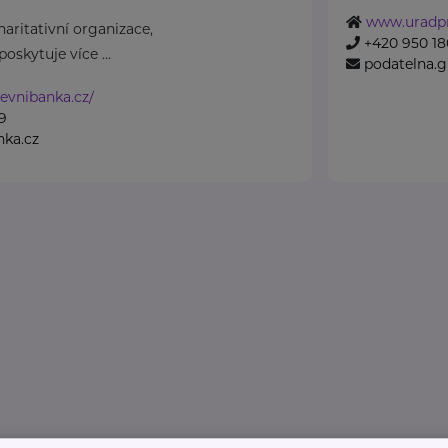
www.uradpr
aritativní organizace,
+420 950 180
oskytuje více ...
podatelna.
evnibanka.cz/
9
nka.cz