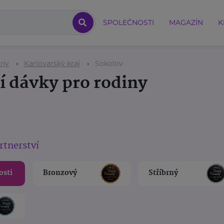
SPOLEČNOSTI
MAGAZÍN
K
iny
Karlovarský kraj
Sokolov
í dávky pro rodiny
rtnerství
osti
Bronzový
Stříbrný