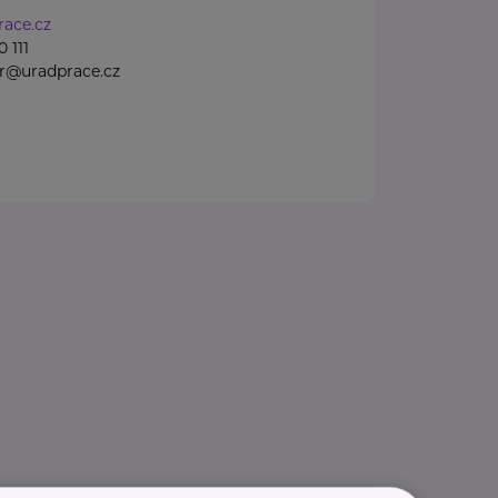
ace.cz
 111
gr@uradprace.cz