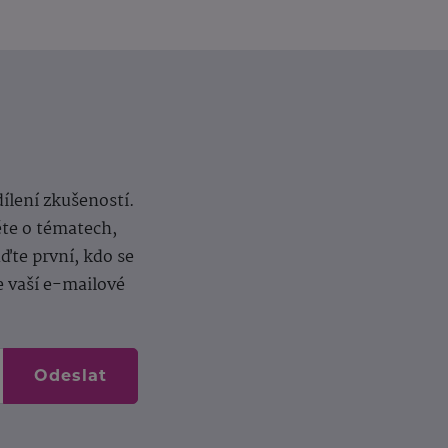
dílení zkušeností.
ěte o tématech,
te první, kdo se
e vaší e-mailové
Odeslat