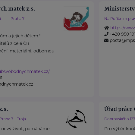
ch matek z.s.
Ministerstv
4
Praha 7
Na Poříčním práv
https://ww
+420 950 191
m a jejich dětem."
posta@mps
elů z celé ČR
ční, materiální, odbornou
lubsvobodnychmatek.cz/
11
odnychmatek.cz
.s.
Úřad práce 
Praha 7 – Troja
Dobrovského 127
 nový život, pomáháme
Pro výběr konk