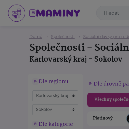
Domů
Společnosti
Sociální dávky pro rod
Společnosti - Sociáln
Karlovarský kraj - Sokolov
Dle regionu
Dle úrovně pa
Všechny společn
Platinový
Dle kategorie