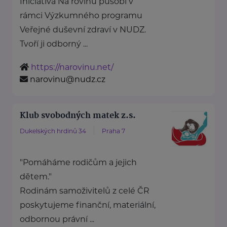
Iniciativa Na rovinu působí v
rámci Výzkumného programu
Veřejné duševní zdraví v NUDZ.
Tvoří ji odborný ...
https://narovinu.net/
narovinu@nudz.cz
Klub svobodných matek z.s.
Dukelských hrdinů 34
Praha 7
"Pomáháme rodičům a jejich
dětem."
Rodinám samoživitelů z celé ČR
poskytujeme finanční, materiální,
odbornou právní ...