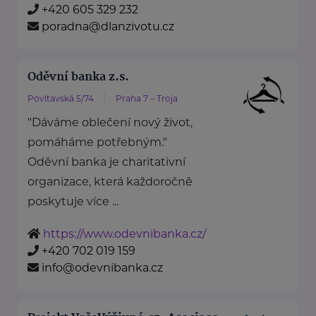
+420 605 329 232
poradna@dlanzivotu.cz
Oděvní banka z.s.
Povltavská 5/74
Praha 7 – Troja
"Dáváme oblečení nový život,
pomáháme potřebným."
Oděvní banka je charitativní
organizace, která každoročně
poskytuje více ...
https://www.odevnibanka.cz/
+420 702 019 159
info@odevnibanka.cz