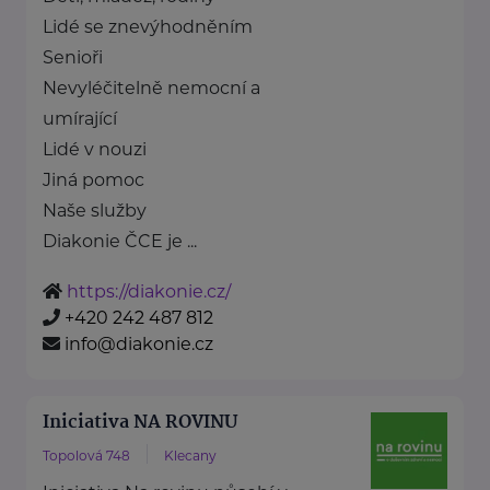
Lidé se znevýhodněním
Senioři
Nevyléčitelně nemocní a
umírající
Lidé v nouzi
Jiná pomoc
Naše služby
Diakonie ČCE je ...
https://diakonie.cz/
+420 242 487 812
info@diakonie.cz
Iniciativa NA ROVINU
Topolová 748
Klecany