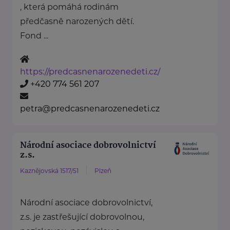
, která pomáhá rodinám
předčasně narozených dětí.
Fond ...
https://predcasnenarozenedeti.cz/
+420 774 561 207
petra@predcasnenarozenedeti.cz
Národní asociace dobrovolnictví
z.s.
Kaznějovská 1517/51
Plzeň
Národní asociace dobrovolnictví,
z.s. je zastřešující dobrovolnou,