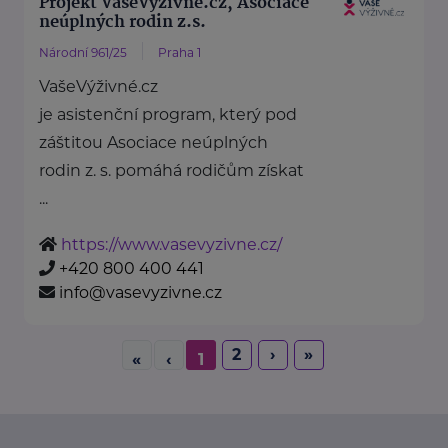
Projekt VašeVýživné.cz, Asociace
neúplných rodin z.s.
Národní 961/25
Praha 1
VašeVýživné.cz
je asistenční program, který pod
záštitou Asociace neúplných
rodin z. s. pomáhá rodičům získat
...
https://www.vasevyzivne.cz/
+420 800 400 441
info@vasevyzivne.cz
2
›
»
«
‹
1