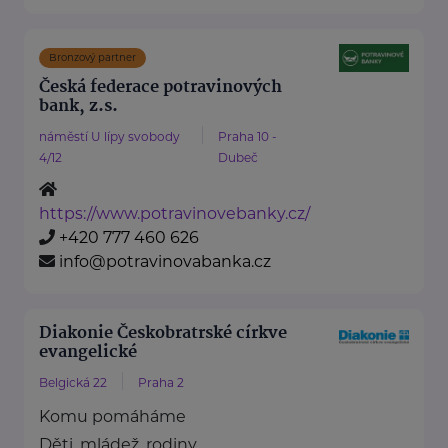
Bronzový partner
Česká federace potravinových
bank, z.s.
náměstí U lípy svobody
Praha 10 -
4/12
Dubeč
https://www.potravinovebanky.cz/
+420 777 460 626
info@potravinovabanka.cz
Diakonie Českobratrské církve
evangelické
Belgická 22
Praha 2
Komu pomáháme
Děti, mládež, rodiny