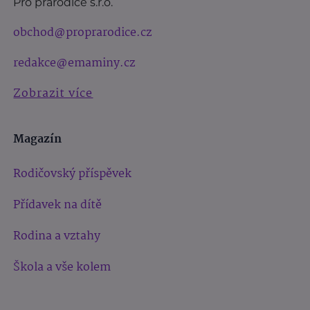
Pro prarodiče s.r.o.
obchod@proprarodice.cz
redakce@emaminy.cz
Zobrazit více
Magazín
Rodičovský příspěvek
Přídavek na dítě
Rodina a vztahy
Škola a vše kolem