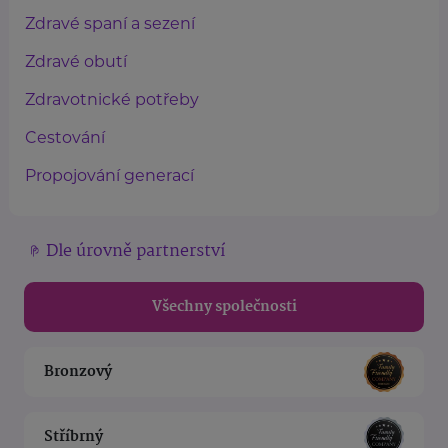
Zdravé spaní a sezení
Zdravé obutí
Zdravotnické potřeby
Cestování
Propojování generací
Dle úrovně partnerství
Všechny společnosti
Bronzový
Stříbrný