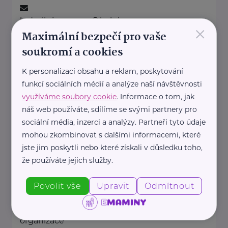
ludmila.janzurova@kolpingsmecno.cz
×
Maximální bezpečí pro vaše
soukromí a cookies
Ministerstvo práce a sociálních věcí ČR
K personalizaci obsahu a reklam, poskytování
Na Poříčním právu 1/376
Praha 2
funkcí sociálních médií a analýze naší návštěvnosti
https://www.mpsv.cz/
využíváme soubory cookie
. Informace o tom, jak
+420 950 191 111
náš web používáte, sdílíme se svými partnery pro
posta@mpsv.cz
sociální média, inzerci a analýzy. Partneři tyto údaje
mohou zkombinovat s dalšími informacemi, které
jste jim poskytli nebo které získali v důsledku toho,
Nadační fond pro předčasně
narozené děti
že používáte jejich služby.
Podolské nábřeží 157/36
Praha 4
Povolit vše
Upravit
Odmítnout
Nadační fond pro předčasně
narozené děti je nezisková
organizace