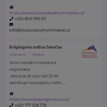
https://www.klubsvobodnychmatek.cz/
+420 800 995 511
info@klubsvobodnychmatek.cz
Kolpingova rodina Smečno
U Zámku 5
Smečno
Jsme nestátní nezisková
organizace
, která se již více než 25 let
zaměřuje na podporu rodin, ...
https://www.kolpingsmecno.cz/
+420 777 558 778