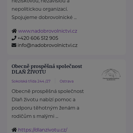
neziskovou, nezávislou a
nepolitickou organizací.
Spojujeme dobrovolnické ...
www.nadobrovolnictvi.cz
+420 606 512 905
info@nadobrovolnictvi.cz
Obecně prospěšná společnost
DLAŇ ŽIVOTU
Sokolská třída 244 /27
Ostrava
Obecně prospěšná společnost
Dlaň životu nabízí pomoc a
podporu těhotným ženám a
rodičům s malými ...
https://dlanzivotu.cz/