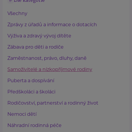
Dle kategorie
Všechny
Zprávy z úřadů a informace o dotacích
Výživa a zdravý vývoj dítěte
Zábava pro děti a rodiče
Zaměstnanost, právo, dluhy, daně
Samoživitelé a nízkopříjmové rodiny
Puberta a dospívání
Předškoláci a školáci
Rodičovství, partnerství a rodinný život
Nemoci dětí
Náhradní rodinná péče