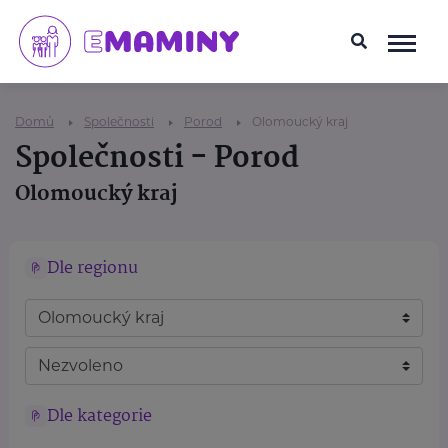
Domů
Společnosti
Porod
Olomoucký kraj
Společnosti - Porod
Olomoucký kraj
Dle regionu
Dle kategorie