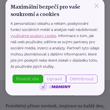
×
https://hartmanndirect.com/cs-cz
Maximální bezpečí pro vaše
+420 800 100 150
soukromí a cookies
info@hartmanndirect.cz
K personalizaci obsahu a reklam, poskytování
Ministerstvo zdravotnictví ČR
funkcí sociálních médií a analýze naší návštěvnosti
využíváme soubory cookie
. Informace o tom, jak
Palackého náměstí 375/4
Praha 2
náš web používáte, sdílíme se svými partnery pro
https://www.mzcr.cz/
sociální média, inzerci a analýzy. Partneři tyto údaje
+420 224 971 111
mohou zkombinovat s dalšími informacemi, které
mzcr@mzcr.cz
jste jim poskytli nebo které získali v důsledku toho,
že používáte jejich služby.
Povolit vše
Upravit
Odmítnout
Newsletter
Pravidelný přísun novinek, inspirace na každý den,