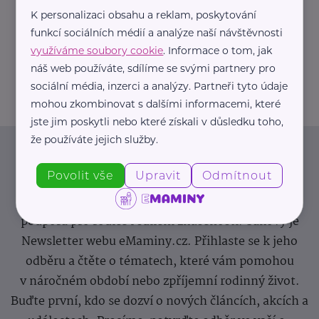
K personalizaci obsahu a reklam, poskytování
https://hartmanndirect.com/cs-cz
funkcí sociálních médií a analýze naší návštěvnosti
+420 800 100 150
využíváme soubory cookie
. Informace o tom, jak
info@hartmanndirect.cz
náš web používáte, sdílíme se svými partnery pro
sociální média, inzerci a analýzy. Partneři tyto údaje
mohou zkombinovat s dalšími informacemi, které
jste jim poskytli nebo které získali v důsledku toho,
že používáte jejich služby.
Newsletter
Povolit vše
Upravit
Odmítnout
Pravidelný přísun novinek, inspirace na každý den,
podpora pro rodiče i sdílení zkušeností. Takový je
Newsletter webu eMaminy.cz. Přihlaste se k jeho
odběru a čtěte o tématech, které vám pomohou
v náročném období nebo zpříjemní rodinný život.
Buďte první, kdo se dozví o nových článcích, akcích a