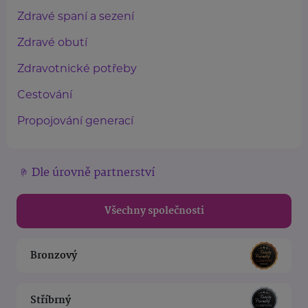
Zdravé spaní a sezení
Zdravé obutí
Zdravotnické potřeby
Cestování
Propojování generací
Dle úrovně partnerství
Všechny společnosti
Bronzový
Stříbrný