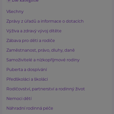
Dle kategorie
Všechny
Zprávy z úřadů a informace o dotacích
Výživa a zdravý vývoj dítěte
Zábava pro děti a rodiče
Zaměstnanost, právo, dluhy, daně
Samoživitelé a nízkopříjmové rodiny
Puberta a dospívání
Předškoláci a školáci
Rodičovství, partnerství a rodinný život
Nemoci dětí
Náhradní rodinná péče