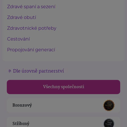
Zdravé spaní a sezení
Zdravé obutí
Zdravotnické potřeby
Cestování
Propojování generací
Dle úrovně partnerství
Všechny společnosti
Bronzový
Stříbrný