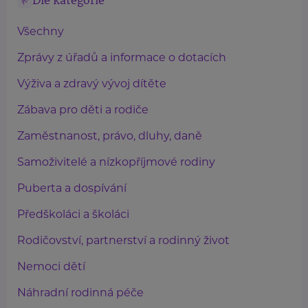
Dle kategorie
Všechny
Zprávy z úřadů a informace o dotacích
Výživa a zdravý vývoj dítěte
Zábava pro děti a rodiče
Zaměstnanost, právo, dluhy, daně
Samoživitelé a nízkopříjmové rodiny
Puberta a dospívání
Předškoláci a školáci
Rodičovství, partnerství a rodinný život
Nemoci dětí
Náhradní rodinná péče