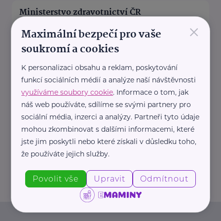
Ministerstvo zdravotnictví ČR
×
Palackého náměstí 375/4
Praha 2
Maximální bezpečí pro vaše
https://www.mzcr.cz/
soukromí a cookies
+420 224 971 111
mzcr@mzcr.cz
K personalizaci obsahu a reklam, poskytování
funkcí sociálních médií a analýze naší návštěvnosti
využíváme soubory cookie
. Informace o tom, jak
Policie ČR
náš web používáte, sdílíme se svými partnery pro
sociální média, inzerci a analýzy. Partneři tyto údaje
Strojnická 27
Praha 7 - Holešovice
mohou zkombinovat s dalšími informacemi, které
https://www.policie.cz/
jste jim poskytli nebo které získali v důsledku toho,
+420 974 811 111
že používáte jejich služby.
pp.tisk@pcr.cz
Povolit vše
Upravit
Odmítnout