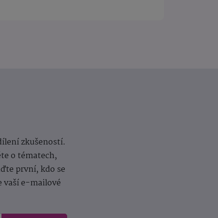
dílení zkušeností.
ěte o tématech,
te první, kdo se
e vaší e-mailové