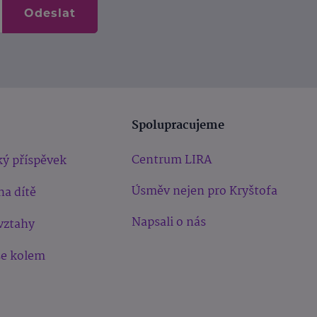
Odeslat
Spolupracujeme
Centrum LIRA
ý příspěvek
Úsměv nejen pro Kryštofa
na dítě
Napsali o nás
vztahy
še kolem