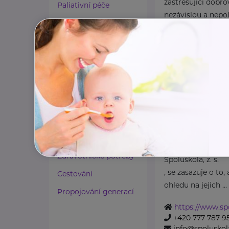
zastřešující dobro
Paliativní péče
nezávislou a nepol
Rady a tipy
Spojujeme dobrovo
Harmonie duše a těla
www.nadobrovo
Zaměstnávání osob ze
+420 606 512 9
info@nadobrovo
zdravotním
postižením
Lázeňství a wellness
Spoluškola, z. 
Zdravé spaní a sezení
Ružinovská 1161/8
Zdravé obutí
Zdravotnické potřeby
Spoluškola, z. s.
, se zasazuje o to,
Cestování
ohledu na jejich ...
Propojování generací
https://www.sp
+420 777 787 9
info@spoluskol