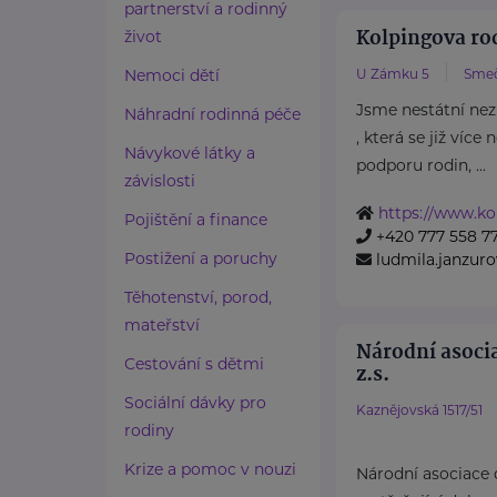
partnerství a rodinný
Kolpingova r
život
Nemoci dětí
U Zámku 5
Sme
Jsme nestátní nez
Náhradní rodinná péče
, která se již více
Návykové látky a
podporu rodin, ...
závislosti
https://www.ko
Pojištění a finance
+420 777 558 7
Postižení a poruchy
ludmila.janzu
Těhotenství, porod,
mateřství
Národní asoci
Cestování s dětmi
z.s.
Sociální dávky pro
Kaznějovská 1517/51
rodiny
Krize a pomoc v nouzi
Národní asociace d