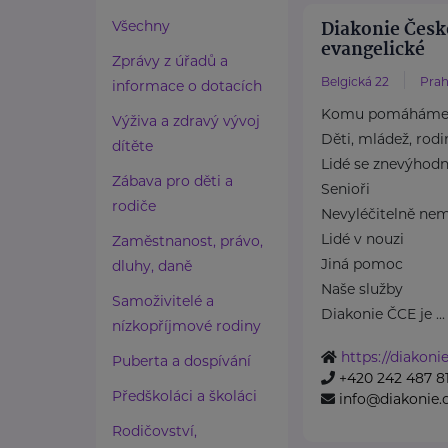
Diakonie Česk
Všechny
evangelické
Zprávy z úřadů a
Belgická 22
Prah
informace o dotacích
Komu pomáhám
Výživa a zdravý vývoj
Děti, mládež, rodi
dítěte
Lidé se znevýhod
Zábava pro děti a
Senioři
rodiče
Nevyléčitelně nem
Lidé v nouzi
Zaměstnanost, právo,
Jiná pomoc
dluhy, daně
Naše služby
Samoživitelé a
Diakonie ČCE je ...
nízkopříjmové rodiny
https://diakonie
Puberta a dospívání
+420 242 487 8
Předškoláci a školáci
info@diakonie.
Rodičovství,