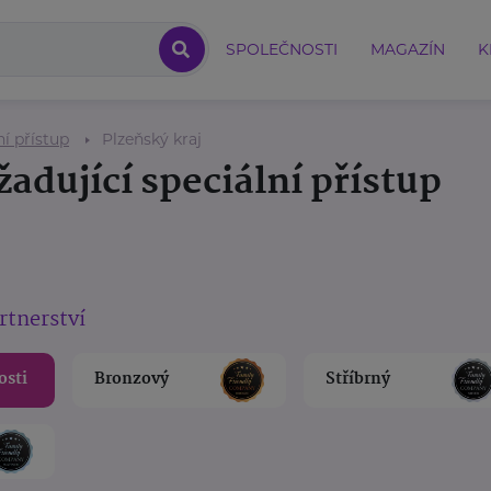
SPOLEČNOSTI
MAGAZÍN
K
ní přístup
Plzeňský kraj
žadující speciální přístup
rtnerství
osti
Bronzový
Stříbrný