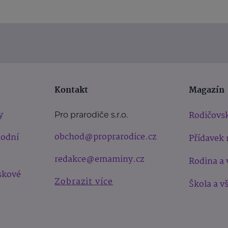
Kontakt
Magazín
y
Rodičovsk
Pro prarodiče s.r.o.
obchod@proprarodice.cz
hodní
Přídavek 
redakce@emaminy.cz
Rodina a 
skové
Zobrazit více
Škola a v