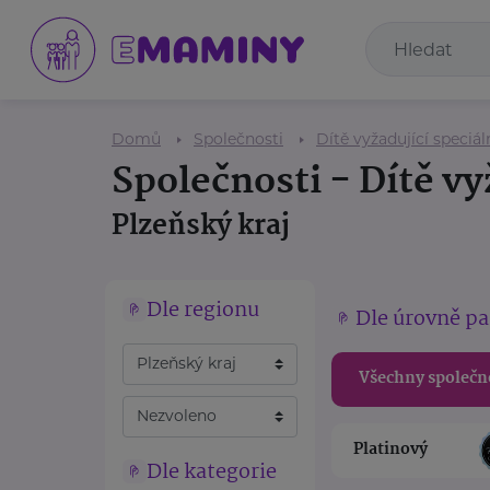
Domů
Společnosti
Dítě vyžadující speciál
Společnosti - Dítě vy
Plzeňský kraj
Dle regionu
Dle úrovně pa
Všechny společn
Platinový
Dle kategorie