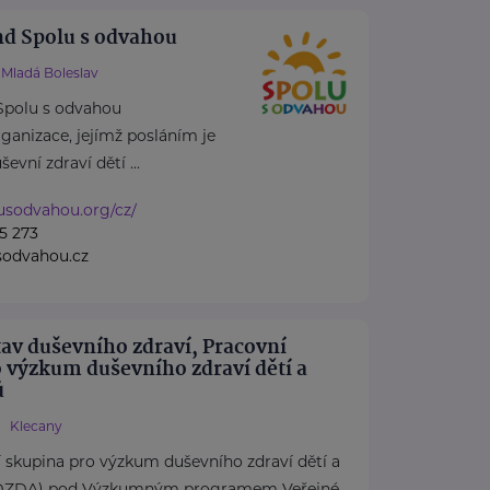
nd Spolu s odvahou
Mladá Boleslav
Spolu s odvahou
rganizace, jejímž posláním je
vní zdraví dětí ...
lusodvahou.org/cz/
5 273
sodvahou.cz
av duševního zdraví, Pracovní
 výzkum duševního zdraví dětí a
ů
Klecany
 skupina pro výzkum duševního zdraví dětí a
(DZDA) pod Výzkumným programem Veřejné