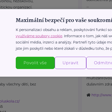
volnou, neziskovou,
...
itickou organizací.
lnické ...
https://dzda
Maximální bezpečí pro vaše soukromí
dzda@nudz.
lnictvi.cz
05
K personalizaci obsahu a reklam, poskytování funkcí so
lnictvi.cz
využíváme soubory cookie
. Informace o tom, jak náš w
sociální média, inzerci a analýzy. Partneři tyto údaje
jste jim poskytli nebo které získali v důsledku toho, že p
s.
Týdny pro d
Povolit vše
Upravit
Odmítn
Praha 4 Krč
Topolová 748
Týdny pro duše
multižánrovou
 aby všechny děti, bez
duševním zdraví
http://www.
oluskola.cz/
55
a.cz