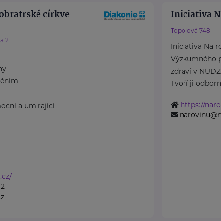
obratrské církve
Iniciativa
Topolová 748
a 2
Iniciativa Na 
e
Výzkumného p
ny
zdraví v NUDZ
něním
Tvoří ji odborný
https://naro
ocní a umírající
narovinu@n
.cz/
12
cz