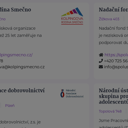
odina Smečno
Nadační fo
čno
Žižkova 403
isková organizace
Nadační fond 
 než 25 let zaměřuje na
je nezisková o
podporovat duše
lpingsmecno.cz/
https://spo
78
+420 725 56
rova@kolpingsmecno.cz
info@spolu
ace dobrovolnictví
Národní úst
skupina pro
adolescent
Plzeň
Topolová 748
Jsme Pracovní
obrovolnictví, z.s. je
adolescentů 