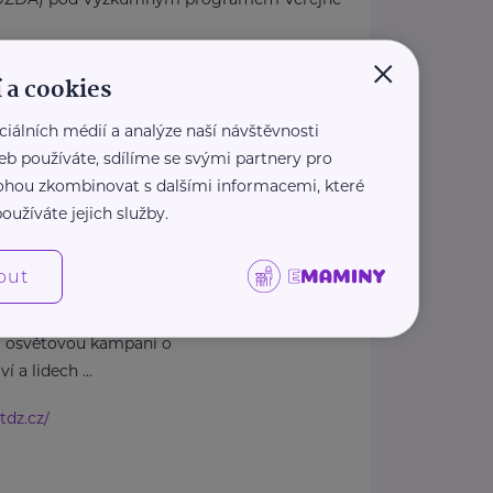
×
.cz/
 a cookies
cz
ciálních médií a analýze naší návštěvnosti
eb používáte, sdílíme se svými partnery pro
 mohou zkombinovat s dalšími informacemi, které
oužíváte jejich služby.
uševní zdraví
out
Klecany
vní zdraví se staly největší
 osvětovou kampaní o
 a lidech ...
tdz.cz/