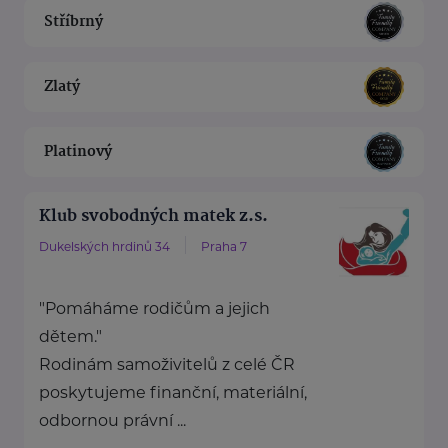
Stříbrný
Zlatý
Platinový
Klub svobodných matek z.s.
Dukelských hrdinů 34
Praha 7
"Pomáháme rodičům a jejich
dětem."
Rodinám samoživitelů z celé ČR
poskytujeme finanční, materiální,
odbornou právní ...