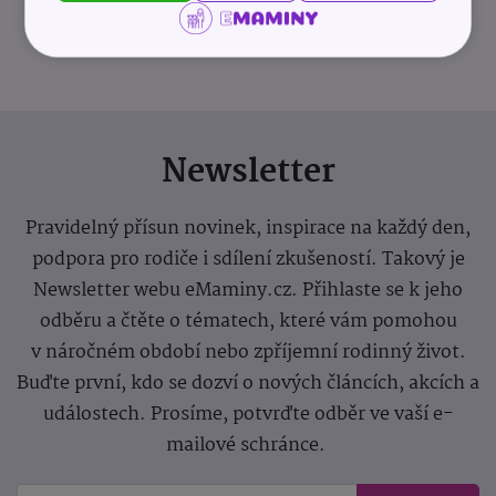
info@odevnibanka.cz
Newsletter
Pravidelný přísun novinek, inspirace na každý den,
podpora pro rodiče i sdílení zkušeností. Takový je
Newsletter webu eMaminy.cz. Přihlaste se k jeho
odběru a čtěte o tématech, které vám pomohou
v náročném období nebo zpříjemní rodinný život.
Buďte první, kdo se dozví o nových článcích, akcích a
událostech. Prosíme, potvrďte odběr ve vaší e-
mailové schránce.