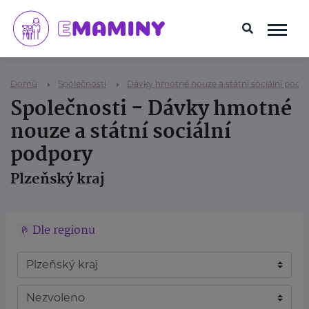
Domů
Společnosti
Dávky hmotné nouze a státní sociální podp
Společnosti - Dávky hmotné
nouze a státní sociální
podpory
Plzeňský kraj
Dle regionu