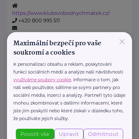
https://www.klubsvobodnychmatek.cz/
+420 800 995 511
×
info@klubsvobodnychmatek.cz
Maximální bezpečí pro vaše
soukromí a cookies
Oděvní banka z.s.
K personalizaci obsahu a reklam, poskytování
Povltavská 5/74
Praha 7 – Troja
funkcí sociálních médií a analýze naší návštěvnosti
"Dáváme oblečení nový život,
využíváme soubory cookie
. Informace o tom, jak
pomáháme potřebným."
náš web používáte, sdílíme se svými partnery pro
Oděvní banka je charitativní
sociální média, inzerci a analýzy. Partneři tyto údaje
mohou zkombinovat s dalšími informacemi, které
organizace, která každoročně
jste jim poskytli nebo které získali v důsledku toho,
poskytuje více ...
že používáte jejich služby.
https://www.odevnibanka.cz/
Povolit vše
Upravit
Odmítnout
+420 702 019 159