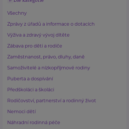
Dle kategorie
Všechny
Zprávy z úřadů a informace o dotacích
Výživa a zdravý vývoj dítěte
Zábava pro děti a rodiče
Zaměstnanost, právo, dluhy, daně
Samoživitelé a nízkopříjmové rodiny
Puberta a dospívání
Předškoláci a školáci
Rodičovství, partnerství a rodinný život
Nemoci dětí
Náhradní rodinná péče