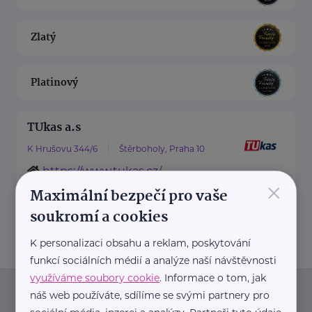
Zlatý
Platinový
TUkas a.s
K Hrušovu 344/6
Štěrboholy, Praha 10
https://www.tukas.cz/
×
+420 267 229 111
Maximální bezpečí pro vaše
sekretariat@tukas.cz
soukromí a cookies
K personalizaci obsahu a reklam, poskytování
funkcí sociálních médií a analýze naší návštěvnosti
využíváme soubory cookie
. Informace o tom, jak
náš web používáte, sdílíme se svými partnery pro
Newsletter