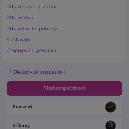
Zdravé spaní a sezení
Zdravé obutí
Zdravotnické potřeby
Cestování
Propojování generací
Dle úrovně partnerství
Všechny společnosti
Bronzový
Stříbrný