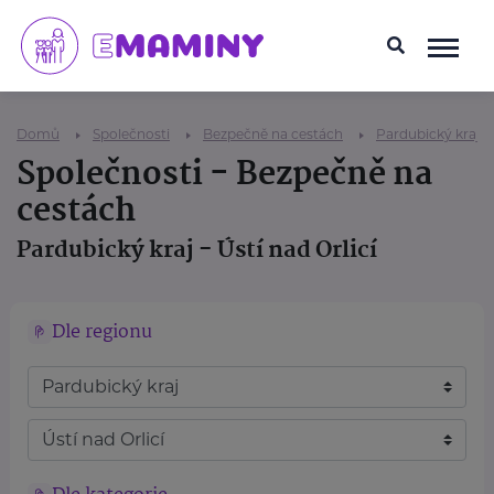
Domů
Společnosti
Bezpečně na cestách
Pardubický kraj
Společnosti - Bezpečně na
cestách
Pardubický kraj - Ústí nad Orlicí
Dle regionu