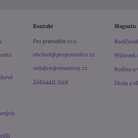
Kontakt
Magazín
y
Rodičovsk
Pro prarodiče s.r.o.
obchod@proprarodice.cz
hodní
Přídavek 
redakce@emaminy.cz
Rodina a 
skové
Zobrazit více
Škola a v
bových
těží