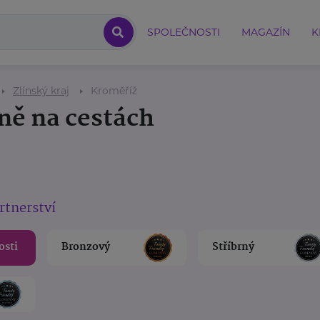
SPOLEČNOSTI
MAGAZÍN
K
Zlínský kraj
Kroměříž
ně na cestách
rtnerství
osti
Bronzový
Stříbrný