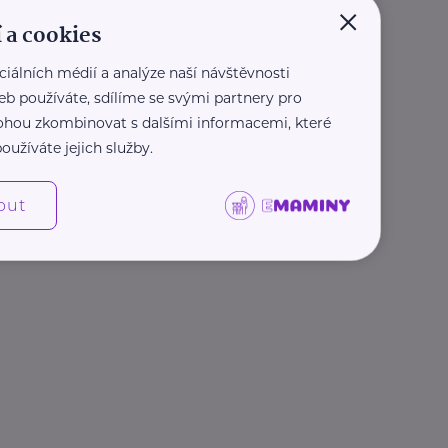
×
 a cookies
ciálních médií a analýze naší návštěvnosti
eb používáte, sdílíme se svými partnery pro
 mohou zkombinovat s dalšími informacemi, které
oužíváte jejich služby.
out