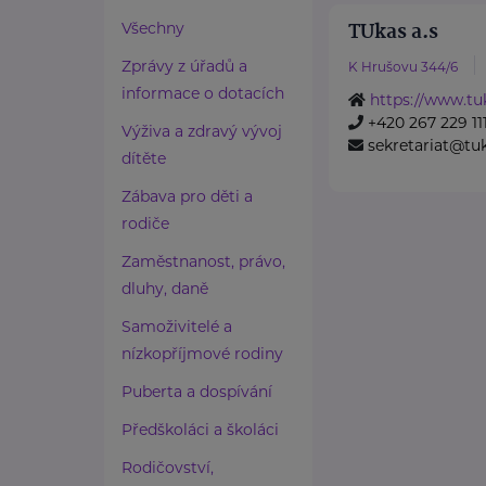
TUkas a.s
Všechny
Zprávy z úřadů a
K Hrušovu 344/6
informace o dotacích
https://www.tu
+420 267 229 11
Výživa a zdravý vývoj
sekretariat@tuk
dítěte
Zábava pro děti a
rodiče
Zaměstnanost, právo,
dluhy, daně
Samoživitelé a
nízkopříjmové rodiny
Puberta a dospívání
Předškoláci a školáci
Rodičovství,