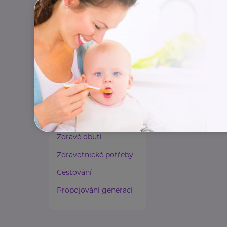
Paliativní péče
Rady a tipy
Harmonie duše a těla
Zaměstnávání osob ze
zdravotním
postižením
Lázeňství a wellness
Zdravé spaní a sezení
Zdravé obutí
Zdravotnické potřeby
Cestování
Propojování generací