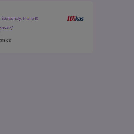
Štěrboholy, Praha 10
kas.cz/
1
as.cz