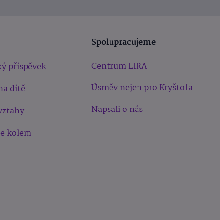
Spolupracujeme
Centrum LIRA
ý příspěvek
Úsměv nejen pro Kryštofa
na dítě
Napsali o nás
vztahy
še kolem