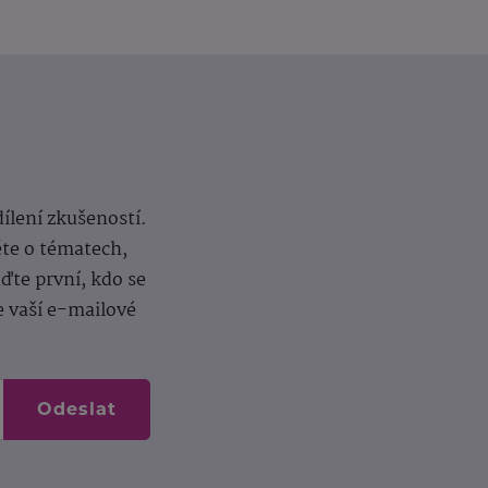
dílení zkušeností.
ěte o tématech,
te první, kdo se
e vaší e-mailové
Odeslat