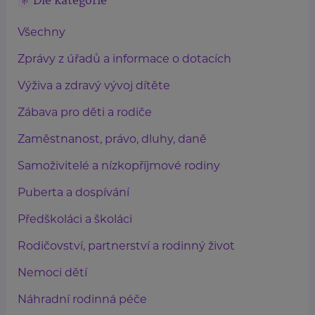
Dle kategorie
Všechny
Zprávy z úřadů a informace o dotacích
Výživa a zdravý vývoj dítěte
Zábava pro děti a rodiče
Zaměstnanost, právo, dluhy, daně
Samoživitelé a nízkopříjmové rodiny
Puberta a dospívání
Předškoláci a školáci
Rodičovství, partnerství a rodinný život
Nemoci dětí
Náhradní rodinná péče