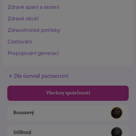
Zdravé spaní a sezení
Zdravé obutí
Zdravotnické potřeby
Cestování
Propojování generací
Dle úrovně partnerství
Všechny společnosti
Bronzový
Stříbrný