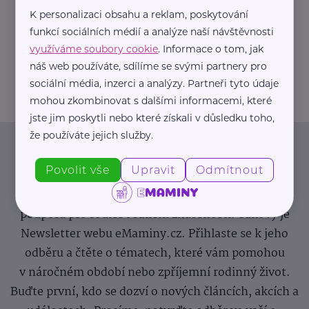
K personalizaci obsahu a reklam, poskytování
https://hartmanndirect.com/cs-cz
funkcí sociálních médií a analýze naší návštěvnosti
+420 800 100 150
využíváme soubory cookie
. Informace o tom, jak
info@hartmanndirect.cz
náš web používáte, sdílíme se svými partnery pro
sociální média, inzerci a analýzy. Partneři tyto údaje
mohou zkombinovat s dalšími informacemi, které
jste jim poskytli nebo které získali v důsledku toho,
že používáte jejich služby.
Newsletter
Povolit vše
Upravit
Odmítnout
Pravidelný přísun novinek, inspirace na každý den,
podpora pro rodiče i sdílení zkušeností. Takový je
Newsletter webu eMaminy.cz. Přihlaste se k jeho
odběru a čtěte o tématech, které vám pomohou
v náročném období nebo zpříjemní rodinný život.
Buďte první, kdo se dozví o nových článcích, akcích a