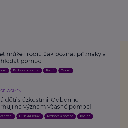
.
t může i rodič. Jak poznat příznaky a
yhledat pomoc
draví
Podpora a pomoc
Rodič
Zdraví
FOR WOMEN
á dětí s úzkostmi. Odborníci
rňují na význam včasné pomoci
ospívání
Duševní zdraví
Podpora a pomoc
Rodina