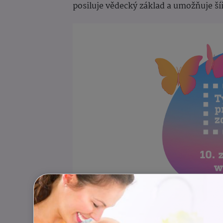
posiluje vědecký základ a umožňuje š