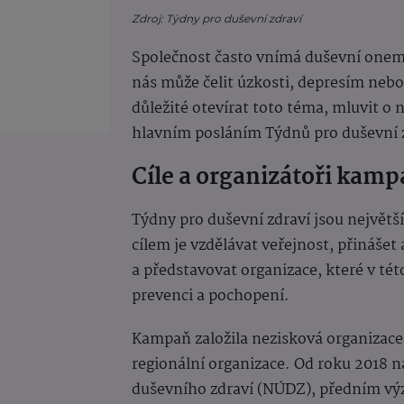
Zdroj: Týdny pro duševní zdraví
Společnost často vnímá duševní onem
nás může čelit úzkosti, depresím neb
důležité otevírat toto téma, mluvit o 
hlavním posláním Týdnů pro duševní 
Cíle a organizátoři kam
Týdny pro duševní zdraví jsou největš
cílem je vzdělávat veřejnost, přináše
a představovat organizace, které v tét
prevenci a pochopení.
Kampaň založila nezisková organizace 
regionální organizace. Od roku 2018 
duševního zdraví (NÚDZ), předním vý