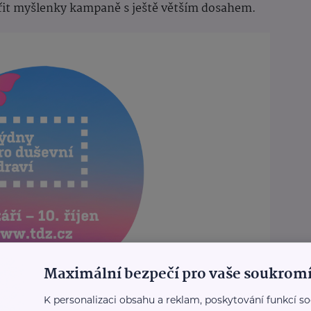
ířit myšlenky kampaně s ještě větším dosahem.
Maximální bezpečí pro vaše soukromí
K personalizaci obsahu a reklam, poskytování funkcí so