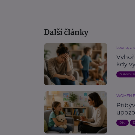
Další články
Loono, z. s
Vyhoře
kdy v
Duševní z
WOMEN 
Přibýv
upozo
Děti
D