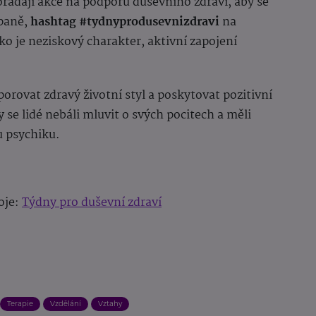
ořádají akce na podporu duševního zdraví, aby se
mpaně,
hashtag #tydnyprodusevnizdravi
na
jako je neziskový charakter, aktivní zapojení
orovat zdravý životní styl a poskytovat pozitivní
y se lidé nebáli mluvit o svých pocitech a měli
u psychiku.
oje:
Týdny pro duševní zdraví
Terapie
Vzdělání
Vztahy