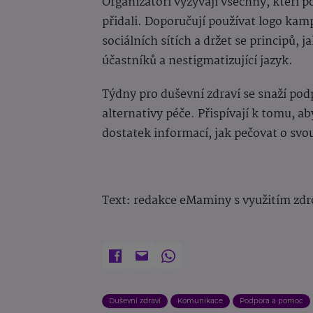
Organizátoři vyzývají všechny, kteří p
přidali. Doporučují používat logo ka
sociálních sítích a držet se principů, 
účastníků a nestigmatizující jazyk.
Týdny pro duševní zdraví se snaží podp
alternativy péče. Přispívají k tomu, ab
dostatek informací, jak pečovat o svo
Text: redakce eMaminy s využitím zdr
Duševní zdraví
Komunikace
Podpora a pomoc