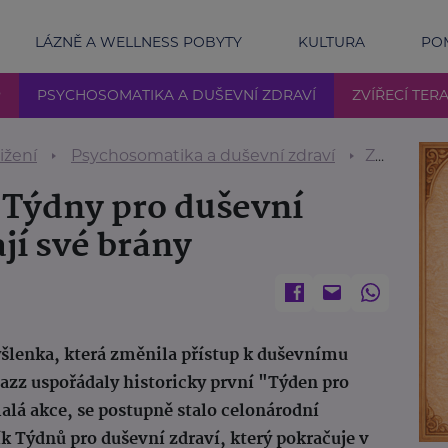
LÁZNĚ A WELLNESS POBYTY
KULTURA
POM
P
PSYCHOSOMATIKA A DUŠEVNÍ ZDRAVÍ
ZVÍŘECÍ TERA
ižení
Psychosomatika a duševní zdraví
Za duševní zdraví. Týdny pro duševní zdraví 2025 otevírají své brány
. Týdny pro duševní
ají své brány
yšlenka, která změnila přístup k duševnímu
jazz uspořádaly historicky první "Týden pro
malá akce, se postupně stalo celonárodní
ík Týdnů pro duševní zdraví, který pokračuje v