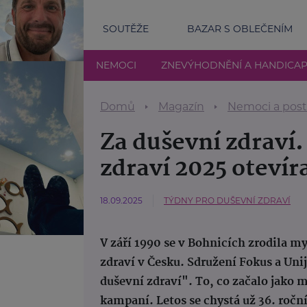
SOUTĚŽE
BAZAR S OBLEČENÍM
NEMOCI
ZNEVÝHODNĚNÍ A HANDICA
Domů
Magazín
Nemoci a post
Za duševní zdraví
zdraví 2025 otevír
18.09.2025
TÝDNY PRO DUŠEVNÍ ZDRAVÍ
V září 1990 se v Bohnicích zrodila m
zdraví v Česku. Sdružení Fokus a Uni
duševní zdraví". To, co začalo jako 
kampaní. Letos se chystá už 36. ročn