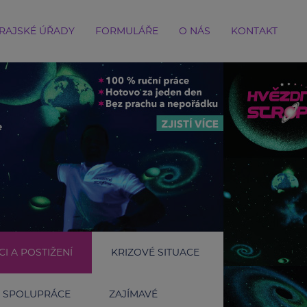
RAJSKÉ ÚŘADY
FORMULÁŘE
O NÁS
KONTAKT
I A POSTIŽENÍ
KRIZOVÉ SITUACE
SPOLUPRÁCE
ZAJÍMAVÉ