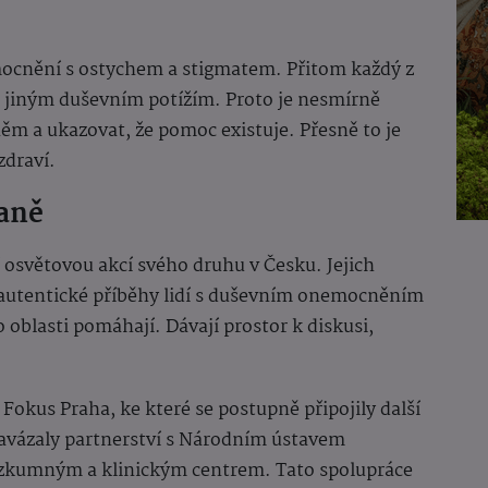
ocnění s ostychem a stigmatem. Přitom každý z
o jiným duševním potížím. Proto je nesmírně
něm a ukazovat, že pomoc existuje. Přesně to je
zdraví.
paně
í osvětovou akcí svého druhu v Česku. Jejich
t autentické příběhy lidí s duševním onemocněním
o oblasti pomáhají. Dávají prostor k diskusi,
Fokus Praha, ke které se postupně připojily další
navázaly partnerství s Národním ústavem
zkumným a klinickým centrem. Tato spolupráce