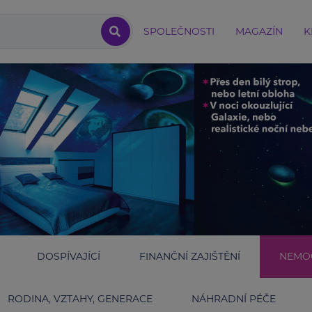
SPOLEČNOSTI
MAGAZÍN
K
DOSPÍVAJÍCÍ
FINANČNÍ ZAJIŠTĚNÍ
NEMOC
RODINA, VZTAHY, GENERACE
NÁHRADNÍ PÉČE