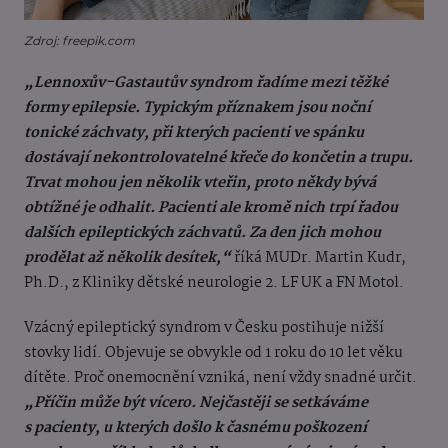
Zdroj: freepik.com
„Lennoxův-Gastautův syndrom řadíme mezi těžké
formy epilepsie. Typickým příznakem jsou noční
tonické záchvaty, při kterých pacienti ve spánku
dostávají nekontrolovatelné křeče do končetin a trupu.
Trvat mohou jen několik vteřin, proto někdy bývá
obtížné je odhalit. Pacienti ale kromě nich trpí řadou
dalších epileptických záchvatů. Za den jich mohou
prodělat až několik desítek,“
říká MUDr. Martin Kudr,
Ph.D., z Kliniky dětské neurologie 2. LF UK a FN Motol.
Vzácný epileptický syndrom v Česku postihuje nižší
stovky lidí. Objevuje se obvykle od 1 roku do 10 let věku
dítěte. Proč onemocnění vzniká, není vždy snadné určit.
„Příčin může být vícero. Nejčastěji se setkáváme
s pacienty, u kterých došlo k časnému poškození