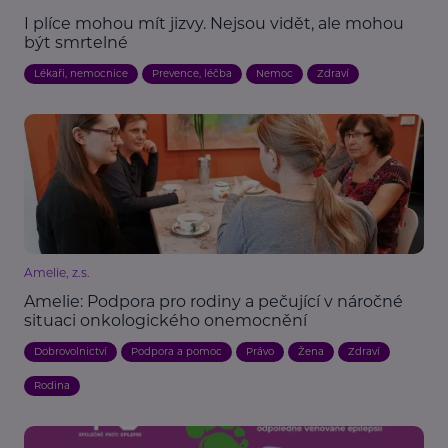
I plíce mohou mít jizvy. Nejsou vidět, ale mohou
být smrtelné
Lékaři, nemocnice
Prevence, léčba
Nemoc
Zdraví
Amelie, z.s.
Amelie: Podpora pro rodiny a pečující v náročné
situaci onkologického onemocnění
Dobrovolnictví
Podpora a pomoc
Právo
Žena
Zdraví
Rodina