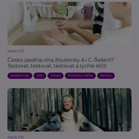
MaVe PR
Česko zasáhla vlna žloutenky A i C. Řešení?
Testovat, testovat, testovat a rychle léčit
Bezpečnost
Děti
Zdraví
Prevence, léčba
Nemoc
MaVe PR