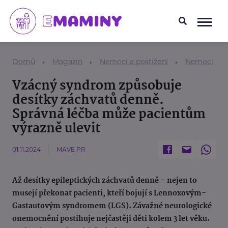
Domů
Magazín
Nemoci a postižení
Nemoci
Vzácný syndrom způsobuje
desítky záchvatů denně.
Správná léčba může pacientům
výrazně ulevit
01.11.2024
MAVE PR
Až desítky epileptických záchvatů denně – nejen to
musejí překonat pacienti, kteří bojují s Lennoxovým-
Gastautovým syndromem (LGS). Závažné neurologické
onemocnění postihuje nejčastěji děti kolem 3 let věku.