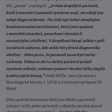
léčí „pouze“ s epilepsií.
„Je řada dospělých pacientů,
kteří Lennoxův‑Gastautův syndrom mají, ale nikdy jim
nebyl diagnostikován. Tito lidé trpí velmi závažnými
kombinovanými postiženími, která jsou spojená
s mentální retardací, poruchami chování či
motorickými obtížemi. V dospělosti bývají někdy v péči
sociálních zařízení, kde může být přesná diagnostika
obtížná – třeba proto, že personál nezachytí noční
záchvaty. Pokud se ale i u těchto pacientů podaří
syndrom odhalit, můžeme pomocí vhodné léčby zlepšit
kvalitu jejich života,“
uvádí MUDr. Jana Zárubová z
Neurologické kliniky 2. LF UK a Centra pro epilepsie FN
Motol.
Díky správné kombinaci léků jsou lékaři u pacientů
schopni snížit počet záchvatů z několika desítek denně