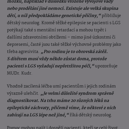
mozku, například v důsledku vrozené vývojové vady
nebo prodělání jiné nemoci. Existuje ale velká skupina
dětí, u níž předpokládáme genetické příčiny,“
přibližuje
dětský neurolog. Kromě těžké epilepsie se pacienti s LGS
potýkají také s mentální retardací a mohou trpět i
dalšími zdravotními obtížemi – mimo jiné úzkostmi či
depresemi, časté jsou také těžké výchovné problémy jako
třeba agresivita.
„Pro rodinu je to obrovská zátěž.
S dítětem musí vždy někdo zůstat doma, protože
pacienti s LGS vyžadují nepřetržitou péči,“
upozorňuje
MUDr. Kudr.
Vhodně zacílená léčba umí pacientům i jejich rodinám
výrazně ulehčit.
„Je velmi důležité syndrom správně
diagnostikovat. Na trhu máme 20 různých léků na
epileptické záchvaty, přičemž víme, že některé z nich
zabírají na LGS lépe než jiné,“
říká dětský neurolog.
Pomoc mohou najít i dospělí pacienti, kteří se celý život