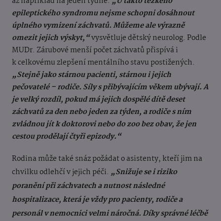
až například na jeden týdně.
„U takto těžkého
epileptického syndromu nejsme schopni dosáhnout
úplného vymizení záchvatů. Můžeme ale výrazně
omezit jejich výskyt,“
vysvětluje dětský neurolog. Podle
MUDr. Zárubové menší počet záchvatů přispívá i
k celkovému zlepšení mentálního stavu postižených.
„Stejně jako stárnou pacienti, stárnou i jejich
pečovatelé – rodiče. Síly s přibývajícím věkem ubývají. A
je velký rozdíl, pokud má jejich dospělé dítě deset
záchvatů za den nebo jeden za týden, a rodiče s ním
zvládnou jít k doktorovi nebo do zoo bez obav, že jen
cestou prodělají čtyři epizody.“
Rodina může také snáz požádat o asistenty, kteří jim na
chvilku odlehčí v jejich péči.
„Snižuje se i riziko
poranění při záchvatech a nutnost následné
hospitalizace, která je vždy pro pacienty, rodiče a
personál v nemocnici velmi náročná. Díky správné léčbě