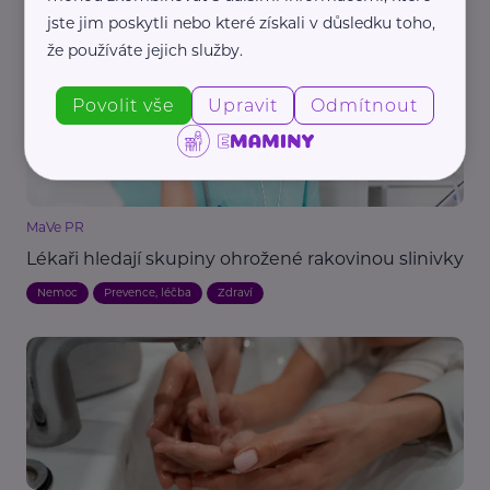
Prevence, léčba
Nemoc
Zdraví
jste jim poskytli nebo které získali v důsledku toho,
že používáte jejich služby.
Povolit vše
Upravit
Odmítnout
MaVe PR
Lékaři hledají skupiny ohrožené rakovinou slinivky
Nemoc
Prevence, léčba
Zdraví