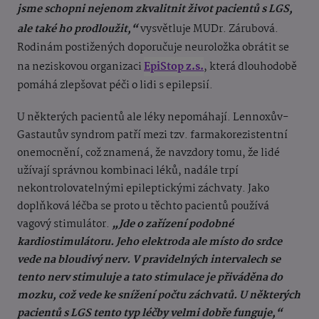
jsme schopni nejenom zkvalitnit život pacientů s LGS,
ale také ho prodloužit,“
vysvětluje MUDr. Zárubová.
Rodinám postižených doporučuje neuroložka obrátit se
na neziskovou organizaci
EpiStop z.s.
, která dlouhodobě
pomáhá zlepšovat péči o lidi s epilepsií.
U některých pacientů ale léky nepomáhají. Lennoxův-
Gastautův syndrom patří mezi tzv. farmakorezistentní
onemocnění, což znamená, že navzdory tomu, že lidé
užívají správnou kombinaci léků, nadále trpí
nekontrolovatelnými epileptickými záchvaty. Jako
doplňková léčba se proto u těchto pacientů používá
vagový stimulátor.
„Jde o zařízení podobné
kardiostimulátoru. Jeho elektroda ale místo do srdce
vede na bloudivý nerv. V pravidelných intervalech se
tento nerv stimuluje a tato stimulace je přiváděna do
mozku, což vede ke snížení počtu záchvatů. U některých
pacientů s LGS tento typ léčby velmi dobře funguje,“