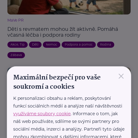
MaVe PR
Děti s revmatem mohou žít aktivně. Pomáhá
včasná léčba i podpora rodiny
Akce, Tip
Děti
Nemoc
Podpora a pomoc
Rodina
Zábava
×
Maximální bezpečí pro vaše
soukromí a cookies
K personalizaci obsahu a reklam, poskytování
funkcí sociálních médií a analýze naší návštěvnosti
využíváme soubory cookie
. Informace o tom, jak
MaVe PR
náš web používáte, sdílíme se svými partnery pro
Hemofilie vyžaduje každodenní péči. Moderní
sociální média, inzerci a analýzy. Partneři tyto údaje
léčba dává naději, riziko krvácení ale trvá
mohou zkombinovat s dalšími informacemi, které