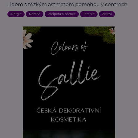
Lidem s těžkým astmatem pomohou v centrech
Alergie
Nemoc
Podpora a pomoc
Terapie
Zdraví