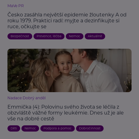
MaVe PR
Česko zasáhla největší epidemie žloutenky A od
roku 1979. Praktici radí: myjte a dezinfikujte si
ruce, očkujte se
Bezpečnost
Prevence, léčba
Nemoc
Aktuálně
Nadace Dobrý anděl
Emmička (4): Polovinu svého života se léčila z
obzvláště vážné formy leukémie. Dnes už je ale
vše na dobré cestě
Děti
Nemoc
Podpora a pomoc
Dobročinnost