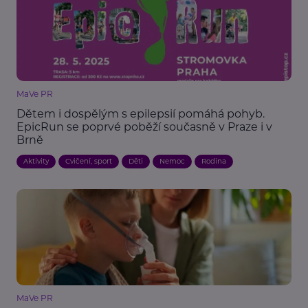
MaVe PR
Dětem i dospělým s epilepsií pomáhá pohyb.
EpicRun se poprvé poběží současně v Praze i v
Brně
Aktivity
Cvičení, sport
Děti
Nemoc
Rodina
MaVe PR