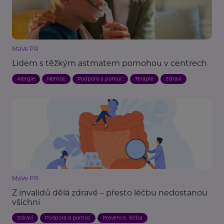
MaVe PR
Lidem s těžkým astmatem pomohou v centrech
Alergie
Nemoc
Podpora a pomoc
Terapie
Zdraví
MaVe PR
Z invalidů dělá zdravé – přesto léčbu nedostanou
všichni
Zdraví
Podpora a pomoc
Prevence, léčba