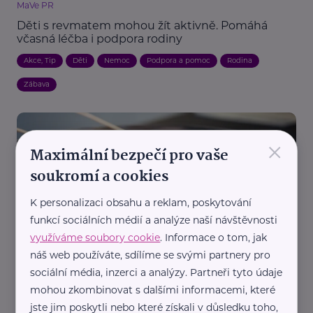
MaVe PR
Děti s revmatem mohou žít aktivně. Pomáhá
včasná léčba i podpora rodiny
Akce, Tip
Děti
Nemoc
Podpora a pomoc
Rodina
Zábava
×
Maximální bezpečí pro vaše
soukromí a cookies
K personalizaci obsahu a reklam, poskytování
funkcí sociálních médií a analýze naší návštěvnosti
MaVe PR
využíváme soubory cookie
. Informace o tom, jak
Hemofilie vyžaduje každodenní péči. Moderní
náš web používáte, sdílíme se svými partnery pro
léčba dává naději, riziko krvácení ale trvá
sociální média, inzerci a analýzy. Partneři tyto údaje
Prevence, léčba
Nemoc
Zdraví
mohou zkombinovat s dalšími informacemi, které
jste jim poskytli nebo které získali v důsledku toho,