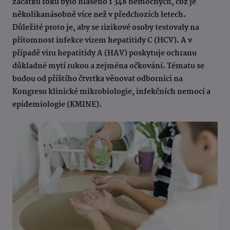
začátku roku bylo hlášeno 1 348 nemocných, což je
několikanásobně více než v předchozích letech.
Důležité proto je, aby se rizikové osoby testovaly na
přítomnost infekce virem hepatitidy C (HCV). A v
případě viru hepatitidy A (HAV) poskytuje ochranu
důkladné mytí rukou a zejména očkování. Tématu se
budou od příštího čtvrtka věnovat odborníci na
Kongresu klinické mikrobiologie, infekčních nemocí a
epidemiologie (KMINE).