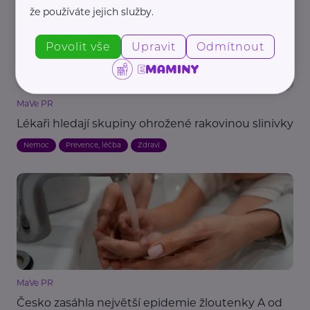
že používáte jejich služby.
Povolit vše
Upravit
Odmítnout
MaVe PR
Lékaři hledají skupiny ohrožené rakovinou slinivky
Nemoc
Prevence, léčba
Zdraví
MaVe PR
Česko zasáhla největší epidemie žloutenky A od