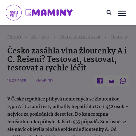
Domů
Magazín
Nemoci a postižení
Nemoci
Česko zasáhla vlna žloutenky A i
C. Řešení? Testovat, testovat,
testovat a rychle léčit
18.09.2025
MAVE PR
V České republice přibývá nemocných se žloutenkou
typu A i C. Loni testy odhalily hepatitidu C u 1 452 osob –
nejvíce za posledních deset let. Do konce srpna
letošního roku přibylo dalších 935 případů. Současně se
ale navíc objevila plošná epidemie žloutenky A. Od