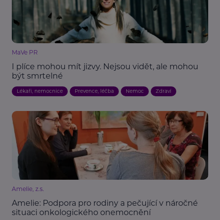
MaVe PR
I plíce mohou mít jizvy. Nejsou vidět, ale mohou
být smrtelné
Lékaři, nemocnice
Prevence, léčba
Nemoc
Zdraví
Amelie, z.s.
Amelie: Podpora pro rodiny a pečující v náročné
situaci onkologického onemocnění