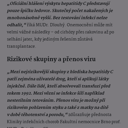
„Oficiální hlášení výskytu hepatitidy C představují
pouze špičku ledovce. Skutečný počet nakažených je
mnohonásobně vyšší. Bez testování infekci nelze
odhalit,“
říká MUDr. Dlouhý. Onemocnění může mít
velmi vážné následky – od cirhózy přes rakovinu až po
selhání jater, kdy jediným řešením zůstává
transplantace.
Rizikové skupiny a přenos viru
„Mezi nejrizikovější skupiny z hlediska hepatitidy C
patří zejména uživatelé drog, kteří si aplikují látky
injekčně. Dále lidé, kteří absolvovali transfuzi před
rokem 1992. Mezi vězni se infekce šíří například
nesterilním tetováním. Přenos viru je možný při
rizikovém pohlavním styku a také z matky na dítě
v době těhotenství a porodu,“
zdůrazňuje přednosta
Kliniky infekčních chorob Fakultní nemocnice Brno prof.