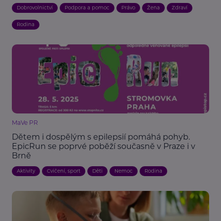
Dobrovolnictví
Podpora a pomoc
Právo
Žena
Zdraví
Rodina
MaVe PR
Dětem i dospělým s epilepsií pomáhá pohyb.
EpicRun se poprvé poběží současně v Praze i v
Brně
Aktivity
Cvičení, sport
Děti
Nemoc
Rodina