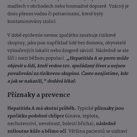
madlech v obchodech nebo hromadné dopravě. Vzácný je
dnes přenos vodou či potravinami, které byly
kontaminovány stolicí.
V době epidemie nemoc zpočátku zasahuje rizikové
skupiny, jako jsou například lidé bez domova, obyvatelé
vyloučených lokalit nebo drogově závislí. Následně se ale
šíří i mezi běžnou populací.
„Hepatitida A se proto může
objevit u lidí, kteří vedou tzv. spořádaný život a nejsou
považováni za rizikovou skupinu. Často nezjistíme, kde
a jak se nakazili,“ dodává lékař.
Příznaky a prevence
Hepatitida A má akutní průběh.
Typické
příznaky jsou
zpočátku podobné chřipce (
únava, teplota,
nechutenství, nevolnost, bolesti břicha),
následně
zežloutne kůže a bělmo očí
. Většina pacientů se uzdraví