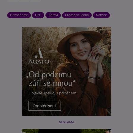
Bezpečnost
Děti
Zdraví
Prevence, léčba
Nemoc
REKLAMA