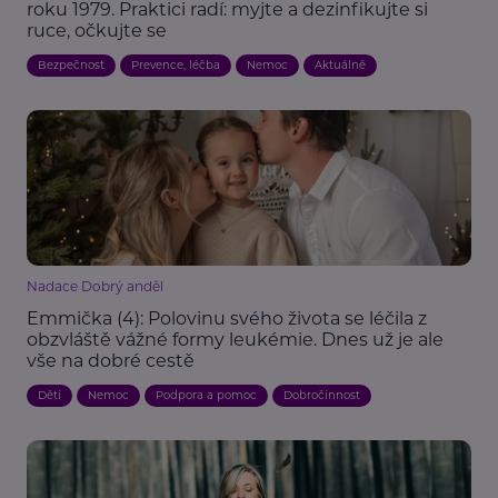
roku 1979. Praktici radí: myjte a dezinfikujte si
ruce, očkujte se
Bezpečnost
Prevence, léčba
Nemoc
Aktuálně
Nadace Dobrý anděl
Emmička (4): Polovinu svého života se léčila z
obzvláště vážné formy leukémie. Dnes už je ale
vše na dobré cestě
Děti
Nemoc
Podpora a pomoc
Dobročinnost