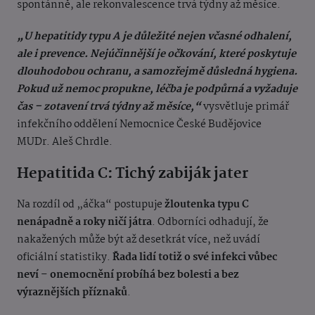
spontánně, ale rekonvalescence trvá týdny až měsíce.
„U hepatitidy typu A je důležité nejen včasné odhalení,
ale i prevence. Nejúčinnější je očkování, které poskytuje
dlouhodobou ochranu, a samozřejmě důsledná hygiena.
Pokud už nemoc propukne, léčba je podpůrná a vyžaduje
čas – zotavení trvá týdny až měsíce,“
vysvětluje primář
infekčního oddělení Nemocnice České Budějovice
MUDr. Aleš Chrdle.
Hepatitida C: Tichý zabiják jater
Na rozdíl od „áčka“ postupuje
žloutenka typu C
nenápadně a roky ničí játra
. Odborníci odhadují, že
nakažených může být až desetkrát více, než uvádí
oficiální statistiky.
Řada lidí totiž o své infekci vůbec
neví
–
onemocnění probíhá bez bolesti a bez
výraznějších příznaků
.