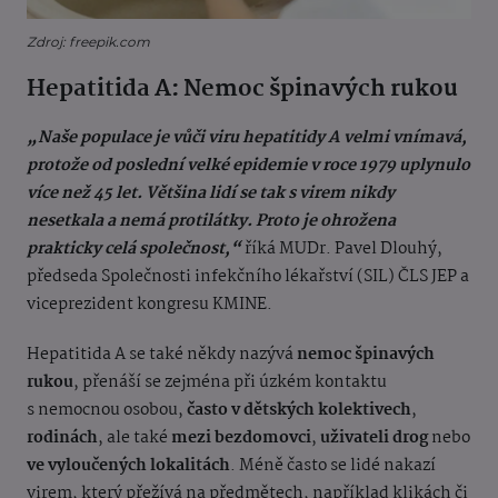
Zdroj: freepik.com
Hepatitida A: Nemoc špinavých rukou
„Naše populace je vůči viru hepatitidy A velmi vnímavá,
protože od poslední velké epidemie v roce 1979 uplynulo
více než 45 let. Většina lidí se tak s virem nikdy
nesetkala a nemá protilátky. Proto je ohrožena
prakticky celá společnost,“
říká MUDr. Pavel Dlouhý,
předseda Společnosti infekčního lékařství (SIL) ČLS JEP a
viceprezident kongresu KMINE.
Hepatitida A se také někdy nazývá
nemoc špinavých
rukou
, přenáší se zejména při úzkém kontaktu
s nemocnou osobou,
často v dětských kolektivech
,
rodinách
, ale také
mezi bezdomovci
,
uživateli drog
nebo
ve vyloučených lokalitách
. Méně často se lidé nakazí
virem, který přežívá na předmětech, například klikách či