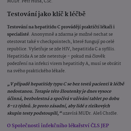
MUDr. Petr Husa, CSc.
Testování jako klíč k léčbě
Testování na hepatitidu C provádějí praktičtí lékaři i
specialisté
. Anonymně a zdarma je možné nechat se
otestovat také v checkpointech, které fungují po celé
republice. Vyšetřuje se zde HIV, hepatitida C a syfilis.
Hepatitida A se zde netestuje – pokud má člověk
podezření na infekci virem hepatitidy A, musí se obrátit
na svého praktického lékaře.
„V případě hepatitidy typu C se bez testů pacienti k léčbě
nedostanou. Terapie této žloutenky je dnes vysoce
účinná, bezbolestná a spočívá v užívání tablet po dobu
8–12 týdnů. Je proto zásadní, aby lidé z rizikových
skupin testy podstoupili,“
uzavírá MUDr. Aleš Chrdle.
O Společnosti infekčního lékařství ČLS JEP