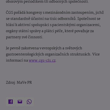
oborovým periodikem tří odborných společností.
ČGS pořádá kongresy s mezinárodním zastoupením, jichž
se standardně účastní na tisíc odborníků. Společnost se
hlásí k aktivní spolupráci s pacientskými organizacemi,
orgány státní správy a plátci péče, které považuje za
partnery své činnosti.
Je pevně zakotvena v evropských a světových
gastroenterologických organizačních strukturách. Více
informací na
www.cgs-cls.cz
.
Zdroj: MaVe PR