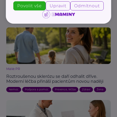
Vaping zvyšuje riziko rakoviny. Nová studie vyvrací
Povolit vše
Upravit
Odmítnout
mýtus o bezpečnější alternativě
Bezpečnost
Prevence, léčba
Zdraví
MaVe PR
Roztroušenou sklerózu se daří odhalit dříve.
Moderní léčba přináší pacientům novou naději
Nemoc
Podpora a pomoc
Prevence, léčba
Zdraví
Žena