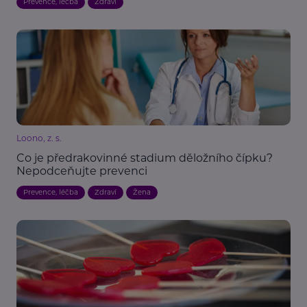
Prevence, léčba
Zdraví
Loono, z. s.
Co je předrakovinné stadium děložního čípku?
Nepodceňujte prevenci
Prevence, léčba
Zdraví
Žena