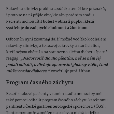
Rakovina slinivky probíhá zpočátku téměř bez příznaků,
i proto se na ni přijde obvykle až v pozdním stadiu.
Pacienti mohou cítit
bolest v oblasti pupku, která
vystřeluje do zad, rychle hubnout a žloutnout
.
Odborníci nyní zkoumají další možné vodítko k odhalení
rakoviny slinivky, a to rozvoj cukrovky u starších lidí,
kteří nejsou obézní a na stanovenou léčbu diabetu špatně
reagují.
„Nádor totiž dlouho předtím, než se nám jej
podaří odhalit, ovlivňuje zpracování glukózy v těle, čímž
může vyvolat diabetes,“
vysvětluje prof. Urban.
Program časného záchytu
Bezpříznakové pacienty v raném stadiu nemoci by měl
také pomoci odhalit program časného záchytu karcinomu
pankreatu České gastroenterologické společnosti (ČGS).
Tento program je zaměřen na osoby, u nichž je riziko