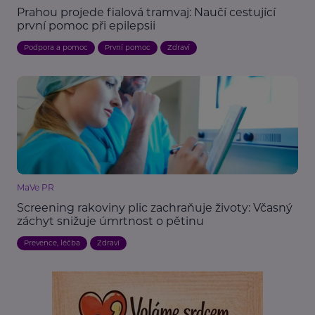
Prahou projede fialová tramvaj: Naučí cestující
první pomoc při epilepsii
Podpora a pomoc
První pomoc
Zdraví
MaVe PR
Screening rakoviny plic zachraňuje životy: Včasný
záchyt snižuje úmrtnost o pětinu
Prevence, léčba
Zdraví