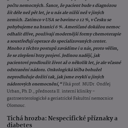
počtu nemocných. Šance, že pacient bude s diagnózou
žít déle než pět let, je u nás ale nižší než v jiných
zemích. Zatímco v USA se bavíme o 12 %, v Česku se
pohybujeme na hranici 6 %. Američané dokážou nemoc
odhalit dříve, používají modernější formy chemoterapie
a soustřeďují operace do specializovaných center.
Mnoho z těchto postupů zavádíme i u nás, proto věřím,
že se zlepšení brzy projeví. Jedinou nadějí, jak
pacientovi prodloužit život až o několik let, je ale včasné
odstranění nádoru. Onkologická léčba bohužel
neprodlužuje dožití tak, jak jsme zvyklí u jiných
nádorových onemocnění,“
říká prof. MUDr. Ondřej
Urban, Ph.D., přednosta II. interní kliniky –
gastroenterologické a geriatrické Fakultní nemocnice
Olomouc.
Tichá hrozba: Nespecifické příznaky a
diabetes