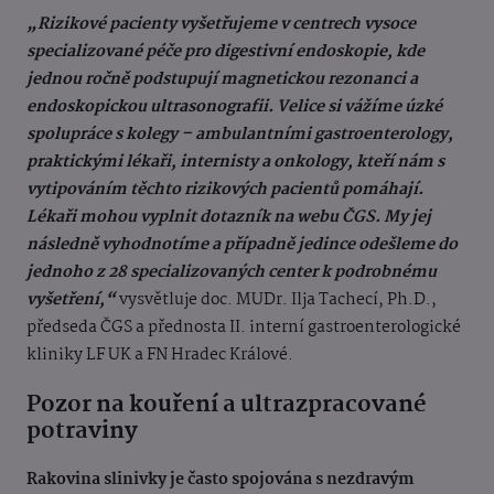
„Rizikové pacienty vyšetřujeme v centrech vysoce
specializované péče pro digestivní endoskopie, kde
jednou ročně podstupují magnetickou rezonanci a
endoskopickou ultrasonografii. Velice si vážíme úzké
spolupráce s kolegy – ambulantními gastroenterology,
praktickými lékaři, internisty a onkology, kteří nám s
vytipováním těchto rizikových pacientů pomáhají.
Lékaři mohou vyplnit dotazník na webu ČGS. My jej
následně vyhodnotíme a případně jedince odešleme do
jednoho z 28 specializovaných center k podrobnému
vyšetření,“
vysvětluje doc. MUDr. Ilja Tachecí, Ph.D.,
předseda ČGS a přednosta II. interní gastroenterologické
kliniky LF UK a FN Hradec Králové.
Pozor na kouření a ultrazpracované
potraviny
Rakovina slinivky je často spojována s nezdravým