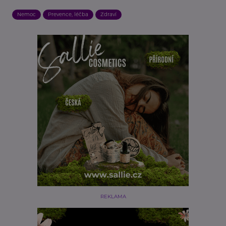
Nemoc
Prevence, léčba
Zdraví
REKLAMA