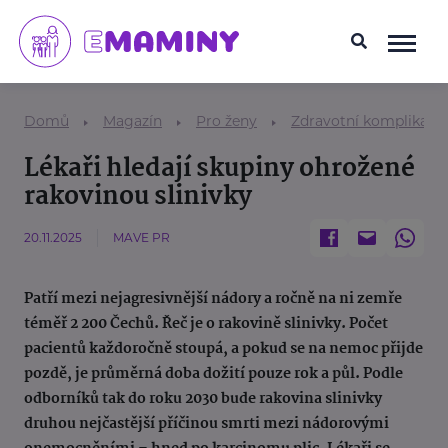
Domů
Magazín
Pro ženy
Zdravotní komplikace
Lékaři hledají skupiny ohrožené
rakovinou slinivky
20.11.2025
MAVE PR
Patří mezi nejagresivnější nádory a ročně na ni zemře
téměř 2 200 Čechů. Řeč je o rakovině slinivky. Počet
pacientů každoročně stoupá, a pokud se na nemoc přijde
pozdě, je průměrná doba dožití pouze rok a půl. Podle
odborníků tak do roku 2030 bude rakovina slinivky
druhou nejčastější příčinou smrti mezi nádorovými