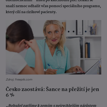
onemocněními – hned po karcinomu plic. Lékaři se
snaží nemoc odhalit včas pomocí speciálního programu,
který cílí na rizikové pacienty.
Zdroj: freepik.com
Česko zaostává: Šance na přežití je jen
6 %
„Bohužel patříme k zemím s nejrychlejším nárůstem