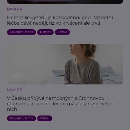
MaVe PR
Hemofilie vyžaduje každodenní péči. Moderní
léčba dává naději, riziko krvácení ale trvá
Prevence, léčba
Nemoc
Zdraví
MaVe PR
V Česku přibývá nemocných s Crohnovou
chorobou, moderní léčbu má ale jen zlomek z
nich
Prevence, léčba
Zdraví