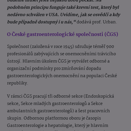
budeme muset ještě nějakou dobu počkat. Na
podobném principu funguje také krevní test, který byl
nedávno schválen v USA. Uvidíme, jak se osvědčí a kdy
bude případně dostupný i u nás,“
dodává prof. Urban.
O České gastroenterologické společnosti (ČGS)
Společnost (založená v roce 1945) sdružuje téměř 900
profesionálů zabývajících se onemocněními trávicího
ústrojí. Hlavním úkolem ČGS je vytvářet odborné a
organizační podmínky pro zmírňování dopadu
gastroenterologických onemocnění na populaci České
republiky.
V rámci ČGS pracují tři odborné sekce (Endoskopická
sekce, Sekce mladých gastroenterologů a Sekce
ambulantních gastroenterologů) a šest pracovních
skupin. Odbornou platformou oboru je časopis
Gastroenterologie a hepatologie, který je hlavním