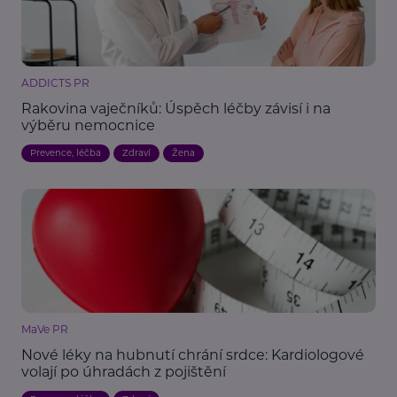
ADDICTS PR
Rakovina vaječníků: Úspěch léčby závisí i na
výběru nemocnice
Prevence, léčba
Zdraví
Žena
MaVe PR
Nové léky na hubnutí chrání srdce: Kardiologové
volají po úhradách z pojištění