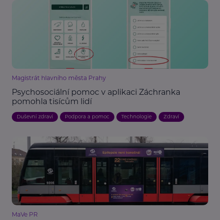
Magistrát hlavního města Prahy
Psychosociální pomoc v aplikaci Záchranka
pomohla tisícům lidí
Duševní zdraví
Podpora a pomoc
Technologie
Zdraví
MaVe PR