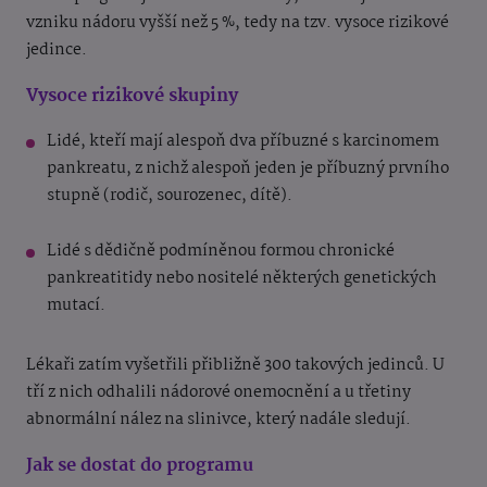
vzniku nádoru vyšší než 5 %, tedy na tzv. vysoce rizikové
jedince.
Vysoce rizikové skupiny
Lidé, kteří mají alespoň dva příbuzné s karcinomem
pankreatu, z nichž alespoň jeden je příbuzný prvního
stupně (rodič, sourozenec, dítě).
Lidé s dědičně podmíněnou formou chronické
pankreatitidy nebo nositelé některých genetických
mutací.
Lékaři zatím vyšetřili přibližně 300 takových jedinců. U
tří z nich odhalili nádorové onemocnění a u třetiny
abnormální nález na slinivce, který nadále sledují.
Jak se dostat do programu