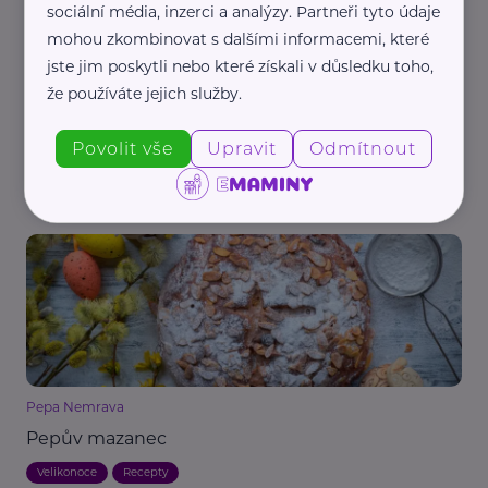
sociální média, inzerci a analýzy. Partneři tyto údaje
mohou zkombinovat s dalšími informacemi, které
jste jim poskytli nebo které získali v důsledku toho,
že používáte jejich služby.
Pepa Nemrava
Povolit vše
Upravit
Odmítnout
Velikonoční hlavička
Recepty
Velikonoce
Pepa Nemrava
Pepův mazanec
Velikonoce
Recepty