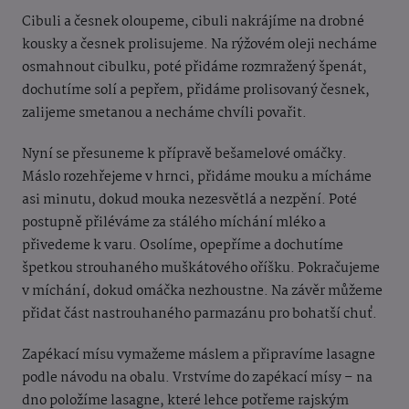
Cibuli a česnek oloupeme, cibuli nakrájíme na drobné
kousky a česnek prolisujeme. Na rýžovém oleji necháme
osmahnout cibulku, poté přidáme rozmražený špenát,
dochutíme solí a pepřem, přidáme prolisovaný česnek,
zalijeme smetanou a necháme chvíli povařit.
Nyní se přesuneme k přípravě bešamelové omáčky.
Máslo rozehřejeme v hrnci, přidáme mouku a mícháme
asi minutu, dokud mouka nezesvětlá a nezpění. Poté
postupně přiléváme za stálého míchání mléko a
přivedeme k varu. Osolíme, opepříme a dochutíme
špetkou strouhaného muškátového oříšku. Pokračujeme
v míchání, dokud omáčka nezhoustne. Na závěr můžeme
přidat část nastrouhaného parmazánu pro bohatší chuť.
Zapékací mísu vymažeme máslem a připravíme lasagne
podle návodu na obalu. Vrstvíme do zapékací mísy – na
dno položíme lasagne, které lehce potřeme rajským