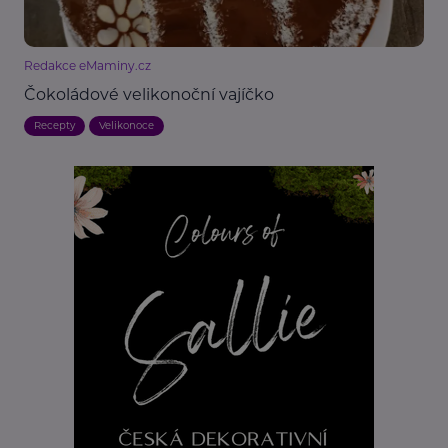
Redakce eMaminy.cz
Čokoládové velikonoční vajíčko
Recepty
Velikonoce