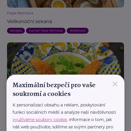
Pepa Nemrava
Velikonoční sekaná
Recepty
Kuchař Pepa Nemrava
Velikonoce
×
Maximální bezpečí pro vaše
Pepa Nemrava
soukromí a cookies
Hráškový krém s mátou
K personalizaci obsahu a reklam, poskytování
Kuchař Pepa Nemrava
Recepty
Velikonoce
funkcí sociálních médií a analýze naší návštěvnosti
využíváme soubory cookie
. Informace o tom, jak
náš web používáte, sdílíme se svými partnery pro