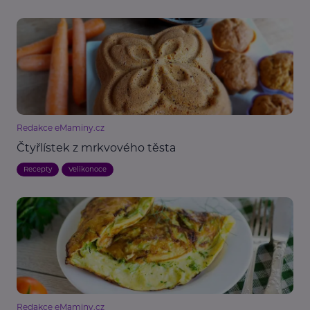
Redakce eMaminy.cz
Čtyřlístek z mrkvového těsta
Recepty
Velikonoce
Redakce eMaminy.cz