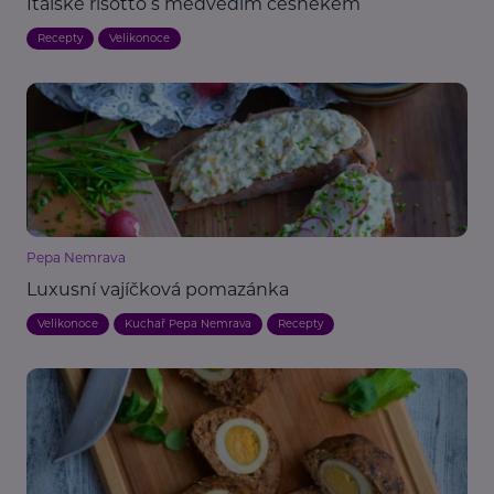
Italské risotto s medvědím česnekem
Recepty
Velikonoce
Pepa Nemrava
Luxusní vajíčková pomazánka
Velikonoce
Kuchař Pepa Nemrava
Recepty