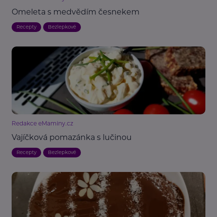
Omeleta s medvědím česnekem
Recepty
Bezlepkové
Redakce eMaminy.cz
Vajíčková pomazánka s lučinou
Recepty
Bezlepkové