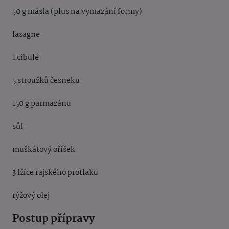
50 g másla (plus na vymazání formy)
lasagne
1 cibule
5 stroužků česneku
150 g parmazánu
sůl
muškátový oříšek
3 lžíce rajského protlaku
rýžový olej
Postup přípravy