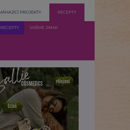
ÁHAJÍCÍ PROJEKTY
RECEPTY
 RECEPTY
VAŘME JINAK