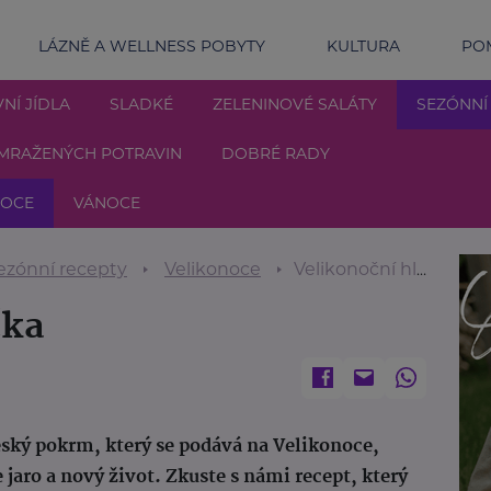
LÁZNĚ A WELLNESS POBYTY
KULTURA
POM
NÍ JÍDLA
SLADKÉ
ZELENINOVÉ SALÁTY
SEZÓNNÍ
MRAŽENÝCH POTRAVIN
DOBRÉ RADY
NOCE
VÁNOCE
ezónní recepty
Velikonoce
Velikonoční hlavička
čka
český pokrm, který se podává na Velikonoce,
jaro a nový život. Zkuste s námi recept, který