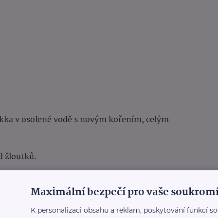
kka v osolené vodě s novým kořením, celým
d žloutků.
ý sníh, žloutky zatím ponecháme stranou.
Maximální bezpečí pro vaše soukromí
dáme na něj zpěnit pokrájenou cibulku.
K personalizaci obsahu a reklam, poskytování funkcí so