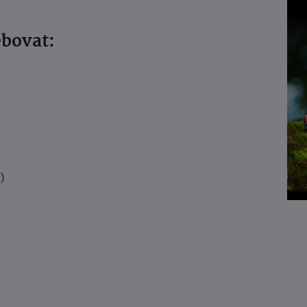
ebovat:
)