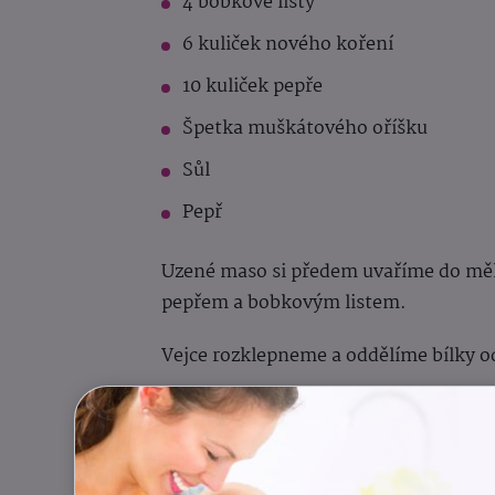
4 bobkové listy
6 kuliček nového koření
10 kuliček pepře
Špetka muškátového oříšku
Sůl
Pepř
Uzené maso si předem uvaříme do mě
pepřem a bobkovým listem.
Vejce rozklepneme a oddělíme bílky o
Bílky osolíme a vyšleháme z nich tuh
Na větší pánvi si rozpustíme máslo a 