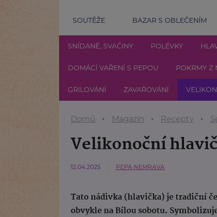
SOUTĚŽE
BAZAR S OBLEČENÍM
SNÍDANĚ, SVAČINY
POLÉVKY
HLAV
DOMÁCÍ VAŘENÍ S PEPOU
POKRMY Z 
GRILOVÁNÍ
ZAVAŘOVÁNÍ
VELIKO
Domů
Magazín
Recepty
S
Velikonoční hlavi
12.04.2025
PEPA NEMRAVA
Tato nádivka (hlavička) je tradiční 
obvykle na Bílou sobotu. Symbolizuje 