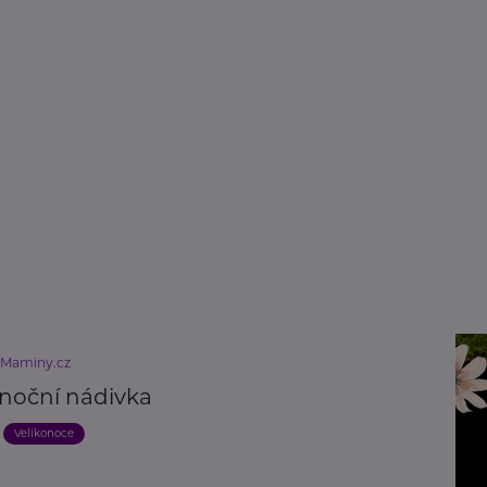
eMaminy.cz
onoční nádivka
Velikonoce