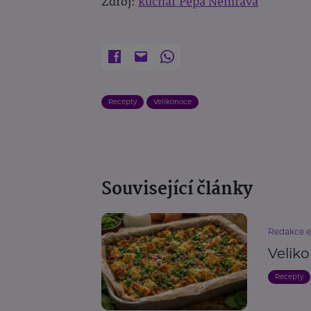
Zdroj:
kuchař Pepa Nemrava
Recepty
Velikonoce
Související články
Redakce 
Velik
Recepty