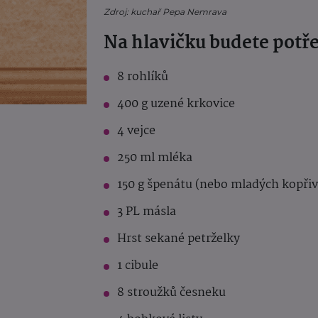
Zdroj: kuchař Pepa Nemrava
Na hlavičku budete potř
8 rohlíků
400 g uzené krkovice
4 vejce
250 ml mléka
150 g špenátu (nebo mladých kopřiv
3 PL másla
Hrst sekané petrželky
1 cibule
8 stroužků česneku