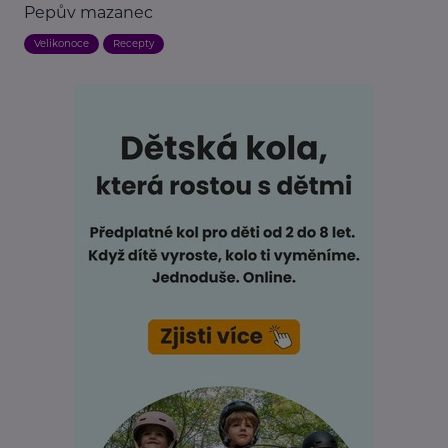
Pepův mazanec
Velikonoce
Recepty