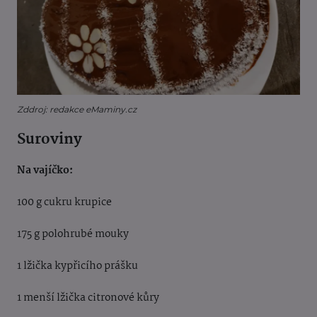
Zddroj: redakce eMaminy.cz
Suroviny
Na vajíčko:
100 g cukru krupice
175 g polohrubé mouky
1 lžička kypřicího prášku
1 menší lžička citronové kůry