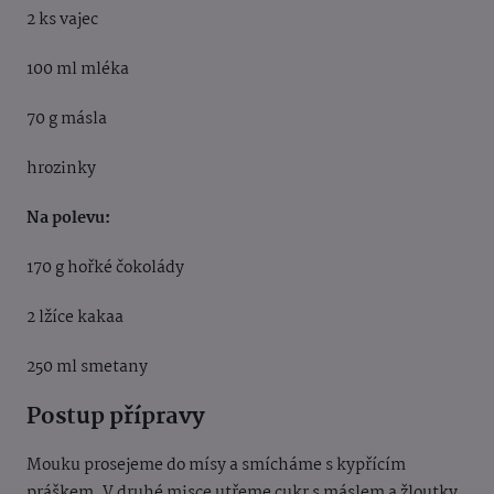
2 ks vajec
100 ml mléka
70 g másla
hrozinky
Na polevu:
170 g hořké čokolády
2 lžíce kakaa
250 ml smetany
Postup přípravy
Mouku prosejeme do mísy a smícháme s kypřícím
práškem. V druhé misce utřeme cukr s máslem a žloutky,