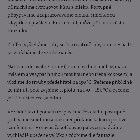
přimícháme citronovou kůru a mléko. Postupně
přisypáváme a zapracováváme mouku smíchanou
s kypřicím práškem. Kdo má rád, může přidat do těsta
hrozinky.
Z bílků vyšleháme tuhy sníh a opatrně, aby nám nespadl,
jej vmícháme do vzniklé směsi.
Nalijeme do oválné formy (formu bychom měli vymazat
máslem a vysypat hrubou moukou nebo třeba kokosem) a
vložíme do trouby předehřáté na 150 °C. Pečeme přibližně
20 minut, poté zvýšíme teplotu na 170 – 180 °C a pečeme
ještě dalších cca 30 minut.
Ve vodní lázni pomalu rozpustíme čokoládu, postupně
přiléváme smetanu a nakonec přidáme kakao a pečlivě
zamícháme. Hotovou čokoládovou polevou poléváme
vychladlé upečené vajíčko a zdobíme dle fantazie.