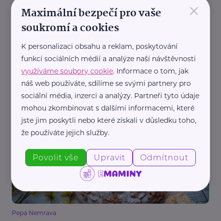
×
Maximální bezpečí pro vaše
soukromí a cookies
K personalizaci obsahu a reklam, poskytování
funkcí sociálních médií a analýze naší návštěvnosti
využíváme soubory cookie
. Informace o tom, jak
náš web používáte, sdílíme se svými partnery pro
Redakce eMaminy.cz
sociální média, inzerci a analýzy. Partneři tyto údaje
Třený velikonoční beránek
mohou zkombinovat s dalšími informacemi, které
Recepty
Velikonoce
jste jim poskytli nebo které získali v důsledku toho,
že používáte jejich služby.
Povolit vše
Upravit
Odmítnout
Pepa Nemrava