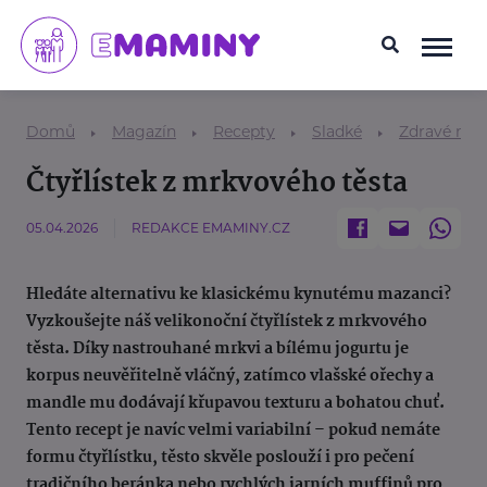
Domů
Magazín
Recepty
Sladké
Zdravé mls
Čtyřlístek z mrkvového těsta
05.04.2026
REDAKCE EMAMINY.CZ
Hledáte alternativu ke klasickému kynutému mazanci?
Vyzkoušejte náš velikonoční čtyřlístek z mrkvového
těsta. Díky nastrouhané mrkvi a bílému jogurtu je
korpus neuvěřitelně vláčný, zatímco vlašské ořechy a
mandle mu dodávají křupavou texturu a bohatou chuť.
Tento recept je navíc velmi variabilní – pokud nemáte
formu čtyřlístku, těsto skvěle poslouží i pro pečení
tradičního beránka nebo rychlých jarních muffinů pro