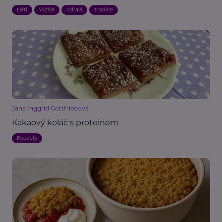
Děti
Výživa
Zdraví
Tradice
Jana Inggrid Gottfriedová
Kakaový koláč s proteinem
Recepty