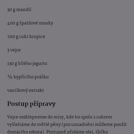
30 g mandlí
400 g špaldové mouky
200 g cukr krupice
3 vejce
130 g bílého jogurtu
½ kypřícího prášku
vanilkový extrakt
Postup přípravy
Vejce rozklepneme do mísy, kde ho spolu s cukrem
vyšleháme do světlé pěny (pro usnadnění můžeme použít
domácího robota). Postupně přidáme olej, lžičku