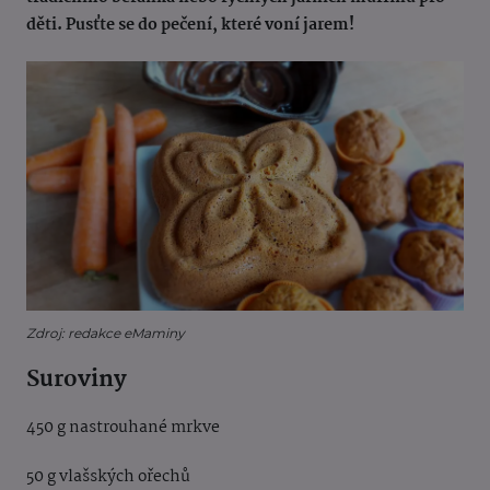
děti. Pusťte se do pečení, které voní jarem!
Zdroj: redakce eMaminy
Suroviny
450 g nastrouhané mrkve
50 g vlašských ořechů