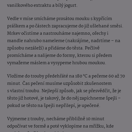
vanilkového extraktu a bílý jogurt.
Vedle v míse smícháme prosátou mouku s kypřícím
práškem a po částech zapracujeme do již ušlehané směsi.
Mrkev očistíme a nastrouháme najemno, ořechy i
mandle nahrubo nameleme (nakrájíme, nadrtíme – na
způsobu nezáleží) a přidáme do těsta. Pečlivě
promícháme a nalijeme do formy, kterou si předem
vymažeme máslem a vysypeme hrubou moukou.
Vložíme do trouby předehřáté na 180 °C a pečeme 60 až 70
minut. Čas pečení musíme uzpůsobit zkušenostem
s vlastní troubu. Nejlepší způsob, jak se přesvědčit, že je
těsto již hotové, je takový, že do něj zapíchneme špejli –
pokud se těsto na špejli nepřilepí, je upečené.
Vyjmeme z trouby, necháme přibližně 10 minut
odpočívat ve formě a poté vyklopíme na mřížku, kde