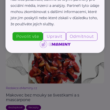
sociální média, inzerci a analýzy. Partneři tyto údaje
mohou zkombinovat s dalšími informacemi, které
jste jim poskytli nebo které získali v důsledku toho,
že používáte jejich služby.
Redakce eMaminy.cz
Fit Marokánky: Povánoční mlsání bez výčitek
Povolit vše
Upravit
Odmítnout
Recepty
Bezlepkové
Redakce eMaminy.cz
Makovec bez mouky se švestkami a s
mascarpone
Bezlepkové
Recepty