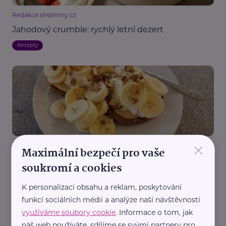
Redakce eMaminy.cz
Jahodový crumble: rychlý letní dezert
Recepty
×
Redakce eMaminy.cz
Maximální bezpečí pro vaše
Toast s banánem, tvarohem a ořechy
soukromí a cookies
Recepty
K personalizaci obsahu a reklam, poskytování
funkcí sociálních médií a analýze naší návštěvnosti
využíváme soubory cookie
. Informace o tom, jak
náš web používáte, sdílíme se svými partnery pro