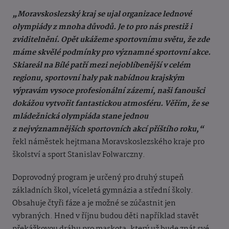
„Moravskoslezský kraj se ujal organizace lednové
olympiády z mnoha důvodů. Je to pro nás prestiž i
zviditelnění. Opět ukážeme sportovnímu světu, že zde
máme skvělé podmínky pro významné sportovní akce.
Skiareál na Bílé patří mezi nejoblíbenější v celém
regionu, sportovní haly pak nabídnou krajským
výpravám vysoce profesionální zázemí, naši fanoušci
dokážou vytvořit fantastickou atmosféru. Věřím, že se
mládežnická olympiáda stane jednou
z nejvýznamnějších sportovních akcí příštího roku,“
řekl náměstek hejtmana Moravskoslezského kraje pro
školství a sport Stanislav Folwarczny.
Doprovodný program je určený pro druhý stupeň
základních škol, víceletá gymnázia a střední školy.
Obsahuje čtyři fáze a je možné se zúčastnit jen
vybraných. Hned v říjnu budou děti například stavět
překážkovou dráhu pro maskota, který už bude znát své