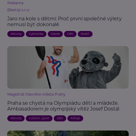
Reklama
BikeUp s.r.o.
Jaro na kole s dětmi: Proč první společné výlety
nemusí být dokonalé
Aktivity
Cyklistika
Dárek
Děti
Rodič
Magistrát hlavního města Prahy
Praha se chystá na Olympiádu dětí a mládeže.
Ambasadorem je olympijský vítěz Josef Dostál
Aktivity
Cvičení, sport
Děti
Pohyb