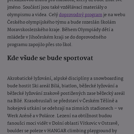
jméno. Součástí jsou také vzdělávací materiály o
olympismu a videa. Celý
doprovodný program
je na webu
Českého olympijského týmu a bude rozeslán školám
Moravskoslezského kraje. Během Olympiády dětí a
mládeže v Jihočeském kraji se do doprovodného
programu zapojilo přes sto škol.
Kde všude se bude sportovat
Akrobatické lyžování, alpské disciplíny a snowboarding
bude hostit Ski areál Bílá, biatlon, běžecké lyžování a
běžecké lyžování zrakově postižených zase běžecký areál
na Bílé. Krasobruslaři se představí v Českém Těšíně a
hokejová utkání se odehrají na zimních stadionech – ve
Werk Aréně a v Polárce. Lezení na obtížnost budou
fanoušci moci vidět v Dolní oblasti Vítkovic v Ostravě,
boulder se poleze v HANGAR climbing playground by