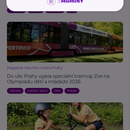
provozu?
Akce, Tip
Aktivity
Cyklistika
Děti
Magistrát hlavního města Prahy
Do ulic Prahy vyjela speciální tramvaj: Zve na
Olympiádu dětí a mládeže 2026
Aktivity
Cvičení, sport
Děti
Pohyb