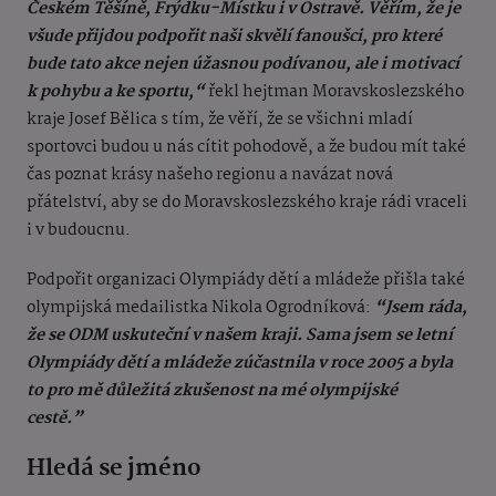
Českém Těšíně, Frýdku-Místku i v Ostravě. Věřím, že je
všude přijdou podpořit naši skvělí fanoušci, pro které
bude tato akce nejen úžasnou podívanou, ale i motivací
k pohybu a ke sportu,“
řekl hejtman Moravskoslezského
kraje Josef Bělica s tím, že věří, že se všichni mladí
sportovci budou u nás cítit pohodově, a že budou mít také
čas poznat krásy našeho regionu a navázat nová
přátelství, aby se do Moravskoslezského kraje rádi vraceli
i v budoucnu.
Podpořit organizaci Olympiády dětí a mládeže přišla také
olympijská medailistka Nikola Ogrodníková:
“Jsem ráda,
že se ODM uskuteční v našem kraji. Sama jsem se letní
Olympiády dětí a mládeže zúčastnila v roce 2005 a byla
to pro mě důležitá zkušenost na mé olympijské
cestě.”
Hledá se jméno