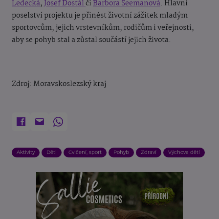
Ledecká
,
Josef Dostál
či
Barbora Seemanová
. Hlavní
poselství projektu je přinést životní zážitek mladým
sportovcům, jejich vrstevníkům, rodičům i veřejnosti,
aby se pohyb stal a zůstal součástí jejich života
.
Zdroj: Moravskoslezský kraj
Aktivity
Děti
Cvičení, sport
Pohyb
Zdraví
Výchova dětí