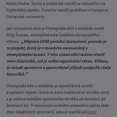
Adam Ondra. Šachy a umělecká soutěž se uskuteční na
Frýdeckém zámku. Taneční soutěž proběhne v Campusu
Ostravské univerzity.
Jak významná akce je Olympiáda dětí a mládeže uvedl
Filip Šuman, místopředseda Českého olympijského
výboru:
„Příprava ODM probíhá intenzivně, protože je
to projekt, který je v mnohém srovnatelný s
olympijskými hrami. V této zimní edici máme téměř
2000 účastníků, což je velká organizační výzva. Věříme,
že mladé sportovce a sportovkyně přijede podpořit i řada
fanoušků.”
Olympiáda dětí a mládeže je republiková soutěž
krajských výprav, která se koná každoročně od roku 2003
a je určena mladým sportovcům ve věku od dvanácti do
šestnácti let. V minulosti unikátní atmosféru zažila řada
dnes úspěšných sportovců, jako je například
Ester