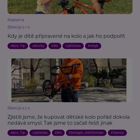
Reklama
BikeUp s.r.o.
Kdy je dítě připravené na kolo a jak ho podpořit
Akce, Tip
Aktivity
Děti
Cyklistika
Pohyb
BikeUp s.r.o.
Zjistili jsme, že kupovat dětské kolo pořád dokola
nedává smysl. Tak jsme to začali řešit jinak
Akce, Tip
Cyklistika
Děti
Ekologie, udržitelnost
Finance