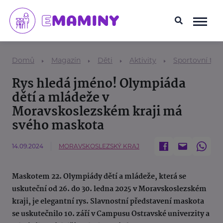
Domů
Magazín
Děti
Aktivity
Sportovní tem
Rys hledá jméno! Olympiáda
dětí a mládeže v
Moravskoslezském kraji má
svého maskota
14.09.2024
MORAVSKOSLEZSKÝ KRAJ
Maskotem 22. Olympiády dětí a mládeže, která se
uskuteční od 26. do 30. ledna 2025 v Moravskoslezském
kraji, je elegantní rys. Slavnostní představení maskota
se uskutečnilo 10. září v Campusu Ostravské univerzity a