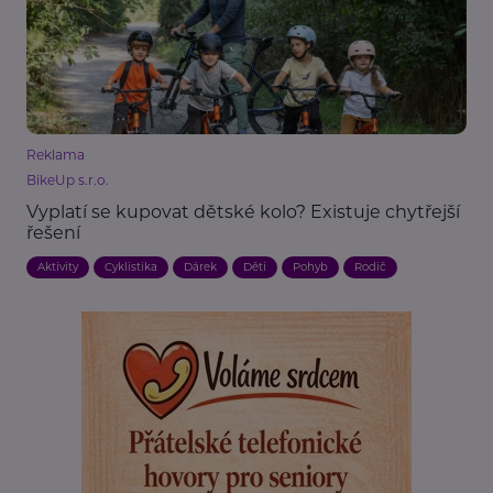
Reklama
BikeUp s.r.o.
Vyplatí se kupovat dětské kolo? Existuje chytřejší
řešení
Aktivity
Cyklistika
Dárek
Děti
Pohyb
Rodič