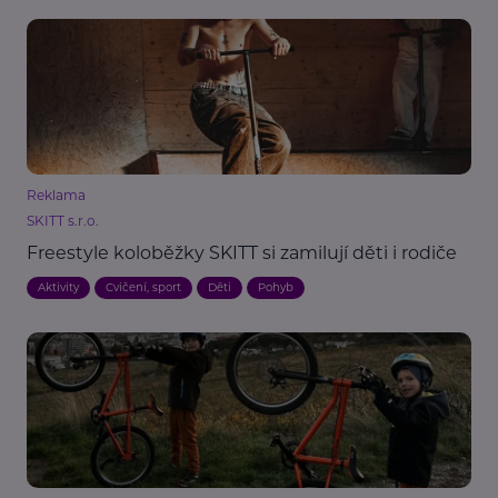
Reklama
SKITT s.r.o.
Freestyle koloběžky SKITT si zamilují děti i rodiče
Aktivity
Cvičení, sport
Děti
Pohyb