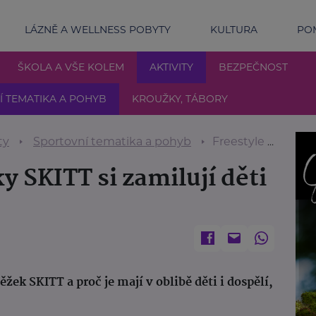
LÁZNĚ A WELLNESS POBYTY
KULTURA
POM
ŠKOLA A VŠE KOLEM
AKTIVITY
BEZPEČNOST
 TEMATIKA A POHYB
KROUŽKY, TÁBORY
ty
Sportovní tematika a pohyb
Freestyle koloběžky SKITT si zamilují děti i rodiče
y SKITT si zamilují děti
ěžek SKITT a proč je mají v oblibě děti i dospělí,