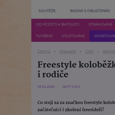
SOUTĚŽE
BAZAR S OBLEČENÍM
OD POČETÍ K BATOLETI
STRAVOVÁNÍ
TVOŘENÍ
VÝLETOVÁNÍ
SPORTOVNÍ
Domů
Magazín
Děti
Aktivi
Freestyle koloběžk
i rodiče
03.04.2026
SKITT S.R.O.
Co stojí za za značkou freestyle kolob
začátečníci i zkušení freerideři?