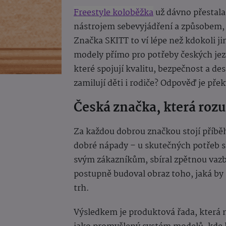
Freestyle koloběžka
už dávno přestala
nástrojem sebevyjádření a způsobem, j
Značka SKITT to ví lépe než kdokoli ji
modely přímo pro potřeby českých jezd
které spojují kvalitu, bezpečnost a de
zamilují děti i rodiče? Odpověď je př
Česká značka, která ro
Za každou dobrou značkou stojí příběh
dobré nápady – u skutečných potřeb s
svým zákazníkům, sbíral zpětnou vazbu
postupně budoval obraz toho, jaká by 
trh.
Výsledkem je produktová řada, která n