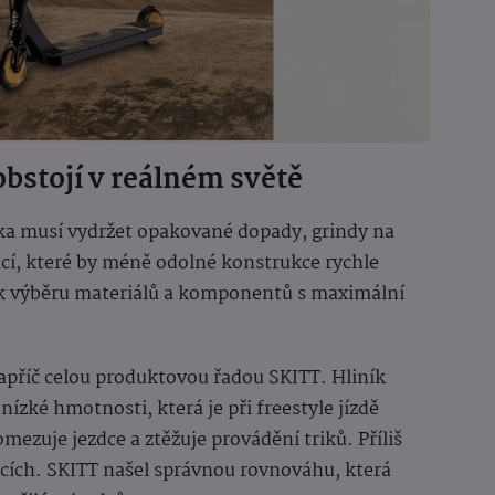
obstojí v reálném světě
ěžka musí vydržet opakované dopady, grindy na
uací, které by méně odolné konstrukce rychle
je k výběru materiálů a komponentů s maximální
příč celou produktovou řadou SKITT. Hliník
nízké hmotnosti, která je při freestyle jízdě
mezuje jezdce a ztěžuje provádění triků. Příliš
ocích. SKITT našel správnou rovnováhu, která