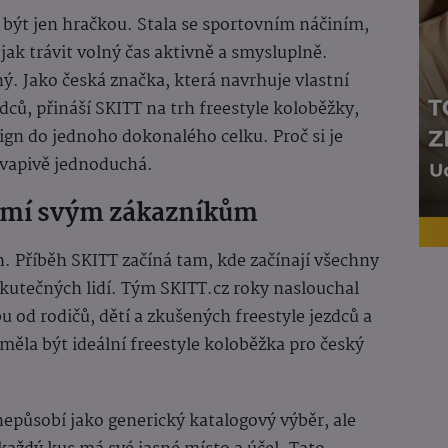
 být jen hračkou. Stala se sportovním náčiním,
ak trávit volný čas aktivně a smysluplně.
ný. Jako česká značka, která navrhuje vlastní
ců, přináší SKITT na trh freestyle koloběžky,
sign do jednoho dokonalého celku. Proč si je
ekvapivě jednoduchá.
zumí svým zákazníkům
. Příběh SKITT začíná tam, kde začínají všechny
kutečných lidí. Tým SKITT.cz roky naslouchal
 od rodičů, dětí a zkušených freestyle jezdců a
měla být ideální freestyle koloběžka pro český
epůsobí jako generický katalogový výběr, ale