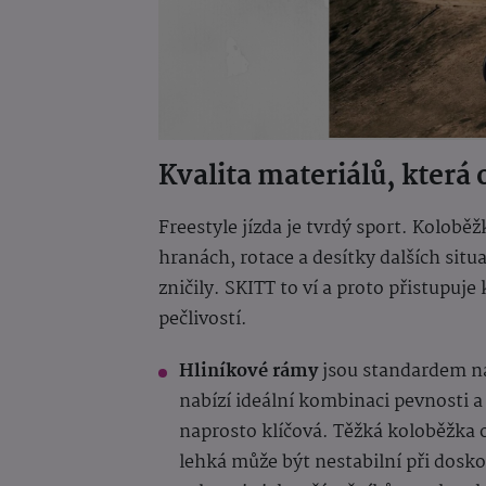
Kvalita materiálů, která 
Freestyle jízda je tvrdý sport. Kolob
hranách, rotace a desítky dalších sit
zničily. SKITT to ví a proto přistupu
pečlivostí.
Hliníkové rámy
jsou standardem na
nabízí ideální kombinaci pevnosti a 
naprosto klíčová. Těžká koloběžka o
lehká může být nestabilní při dosk