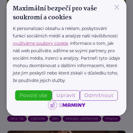
×
Maximální bezpečí pro vaše
Reklama
soukromí a cookies
BikeUp s.r.o.
Kdy je dítě připravené na kolo a jak ho podpořit
K personalizaci obsahu a reklam, poskytování
funkcí sociálních médií a analýze naší návštěvnosti
Akce, Tip
Aktivity
Děti
Cyklistika
Pohyb
využíváme soubory cookie
. Informace o tom, jak
náš web používáte, sdílíme se svými partnery pro
sociální média, inzerci a analýzy. Partneři tyto údaje
mohou zkombinovat s dalšími informacemi, které
jste jim poskytli nebo které získali v důsledku toho,
že používáte jejich služby.
Povolit vše
Upravit
Odmítnout
BikeUp s.r.o.
Zjistili jsme, že kupovat dětské kolo pořád dokola
nedává smysl. Tak jsme to začali řešit jinak
Akce, Tip
Cyklistika
Děti
Ekologie, udržitelnost
Finance