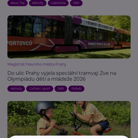
Akce, Tip
Aktivity
Cyklistika
Děti
Magistrát hlavního města Prahy
Do ulic Prahy vyjela speciální tramvaj: Zve na
Olympiádu dětí a mládeže 2026
Aktivity
Cvičení, sport
Děti
Pohyb