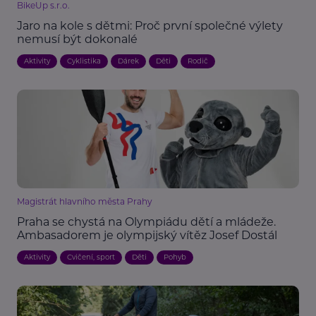
BikeUp s.r.o.
Jaro na kole s dětmi: Proč první společné výlety
nemusí být dokonalé
Aktivity
Cyklistika
Dárek
Děti
Rodič
Magistrát hlavního města Prahy
Praha se chystá na Olympiádu dětí a mládeže.
Ambasadorem je olympijský vítěz Josef Dostál
Aktivity
Cvičení, sport
Děti
Pohyb