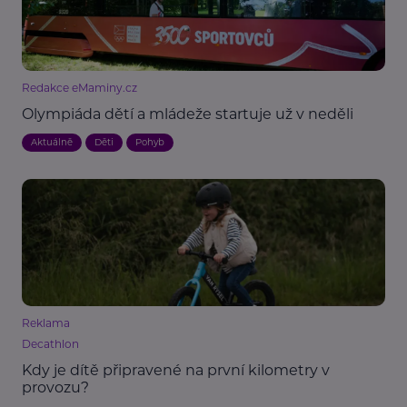
Redakce eMaminy.cz
Olympiáda dětí a mládeže startuje už v neděli
Aktuálně
Děti
Pohyb
Reklama
Decathlon
Kdy je dítě připravené na první kilometry v
provozu?