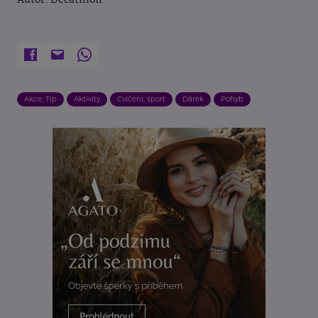
Autor: Decathlon
Akce, Tip
Aktivity
Cvičení, sport
Dárek
Pohyb