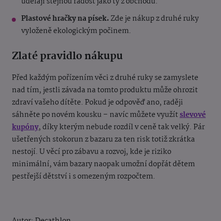
udělají stejnou radost jako ty z obchodu.
Plastové hračky na písek.
Zde je nákup z druhé ruky
vyloženě ekologickým počinem.
Zlaté pravidlo nákupu
Před každým pořízením věci z druhé ruky se zamyslete
nad tím, jestli závada na tomto produktu může ohrozit
zdraví vašeho dítěte. Pokud je odpověď ano, raději
sáhněte po novém kousku – navíc můžete využít
slevové
kupóny
, díky kterým nebude rozdíl v ceně tak velký. Pár
ušetřených stokorun z bazaru za ten risk totiž zkrátka
nestojí. U věcí pro zábavu a rozvoj, kde je riziko
minimální, vám bazary naopak umožní dopřát dětem
pestřejší dětství i s omezeným rozpočtem.