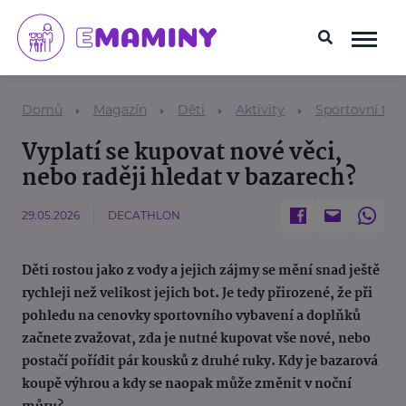
Domů
Magazín
Děti
Aktivity
Sportovní tem
Vyplatí se kupovat nové věci,
nebo raději hledat v bazarech?
29.05.2026
DECATHLON
Děti rostou jako z vody a jejich zájmy se mění snad ještě
rychleji než velikost jejich bot. Je tedy přirozené, že při
pohledu na cenovky sportovního vybavení a doplňků
začnete zvažovat, zda je nutné kupovat vše nové, nebo
postačí pořídit pár kousků z druhé ruky. Kdy je bazarová
koupě výhrou a kdy se naopak může změnit v noční