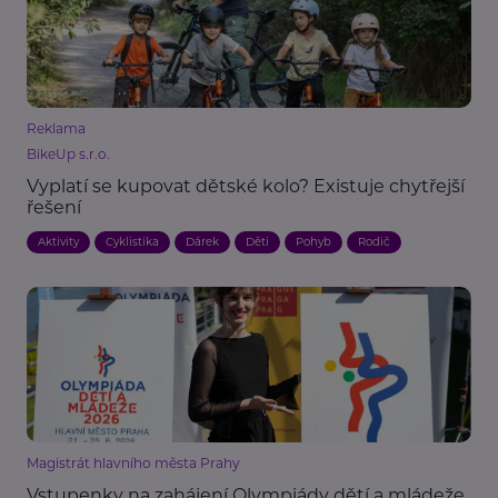
Reklama
BikeUp s.r.o.
Vyplatí se kupovat dětské kolo? Existuje chytřejší
řešení
Aktivity
Cyklistika
Dárek
Děti
Pohyb
Rodič
Magistrát hlavního města Prahy
Vstupenky na zahájení Olympiády dětí a mládeže