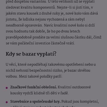
před dospělou variantou. U této velikosti už se vyplatí
sledovat kvalitu komponentů. Nejste-li si jistí tím, v
jakém stavu kousek z druhé ruky je, nové kolo vám dává
jistotu, že ložiska nejsou vychozená a rám nebyl
neodborně opravován. Navíc kvalitní nové kolo si drží
svou hodnotu tak dobře, že ho po dvou letech
pravděpodobně prodáte za velmi slušnou částku dál, čímž
se vám počáteční investice částečně vrátí.
Kdy se bazar vyplatí?
U věcí, které nepodléhají takovému opotřebení nebo u
nichž nehrozí bezpečnostní riziko, je bazar skvělou
volbou. Mezi takové položky patří:
Značkové funkční oblečení.
Kvalitní outdoorové
kousky vydrží klidně tři děti v řadě.
Stavebnice a společenské hry.
Pokud jsou kompletní,