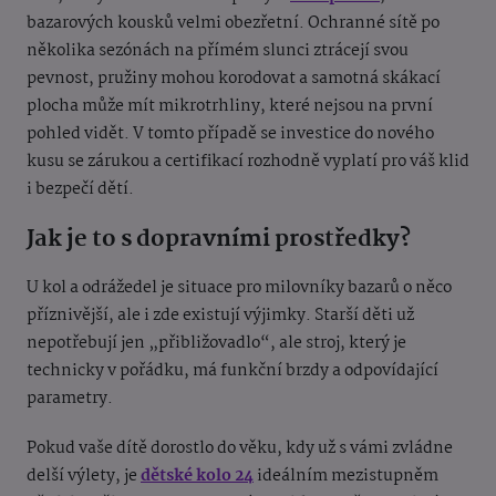
bazarových kousků velmi obezřetní. Ochranné sítě po
několika sezónách na přímém slunci ztrácejí svou
pevnost, pružiny mohou korodovat a samotná skákací
plocha může mít mikrotrhliny, které nejsou na první
pohled vidět. V tomto případě se investice do nového
kusu se zárukou a certifikací rozhodně vyplatí pro váš klid
i bezpečí dětí.
Jak je to s dopravními prostředky?
U kol a odrážedel je situace pro milovníky bazarů o něco
příznivější, ale i zde existují výjimky. Starší děti už
nepotřebují jen „přibližovadlo“, ale stroj, který je
technicky v pořádku, má funkční brzdy a odpovídající
parametry.
Pokud vaše dítě dorostlo do věku, kdy už s vámi zvládne
delší výlety, je
dětské kolo 24
ideálním mezistupněm