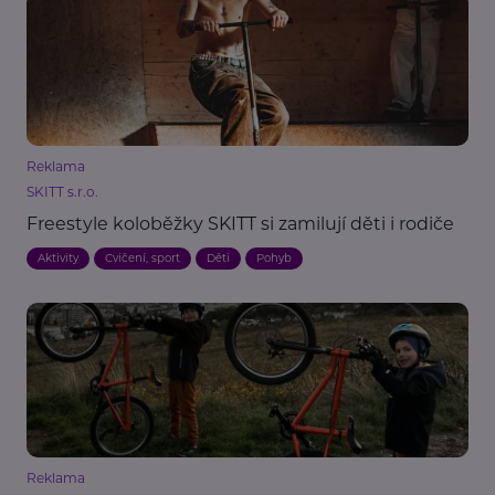
Reklama
SKITT s.r.o.
Freestyle koloběžky SKITT si zamilují děti i rodiče
Aktivity
Cvičení, sport
Děti
Pohyb
Reklama