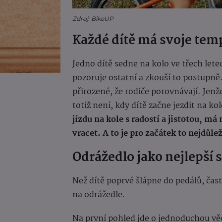
Zdroj: BikeUP
Každé dítě má svoje tem
Jedno dítě sedne na kolo ve třech lete
pozoruje ostatní a zkouší to postupně
přirozené, že rodiče porovnávají. Jenž
totiž není, kdy dítě začne jezdit na ko
jízdu na kole s radostí a jistotou, má
vracet. A to je pro začátek to nejdůlež
Odrážedlo jako nejlepší s
Než dítě poprvé šlápne do pedálů, čas
na odrážedle.
Na první pohled jde o jednoduchou věc