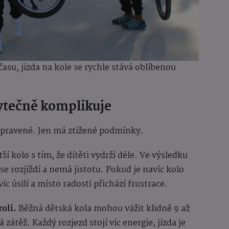
asu, jízda na kole se rychle stává oblíbenou
zbytečně komplikuje
řipravené. Jen má ztížené podmínky.
tší kolo s tím, že dítěti vydrží déle. Ve výsledku
e rozjíždí a nemá jistotu. Pokud je navíc kolo
 úsilí a místo radosti přichází frustrace.
oli.
Běžná dětská kola mohou vážit klidně 9 až
 zátěž. Každý rozjezd stojí víc energie, jízda je