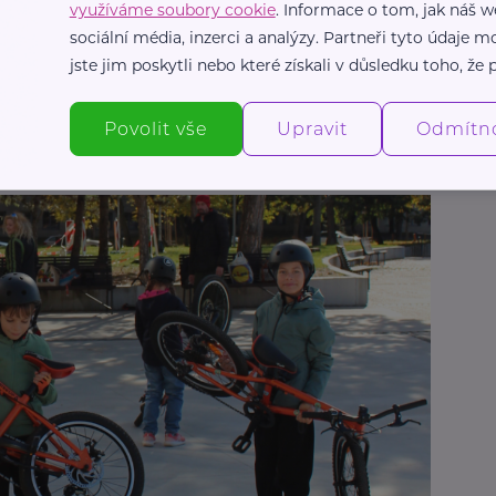
eň už zvládá udržet rovnováhu, což bývá právě
využíváme soubory cookie
. Informace o tom, jak náš w
sociální média, inzerci a analýzy. Partneři tyto údaje
jste jim poskytli nebo které získali v důsledku toho, že p
 kdo tlačí na výkon, ale jako
někoho, kdo vytváří
ěti příležitosti zkoušet nové věci vlastním
Povolit vše
Upravit
Odmítn