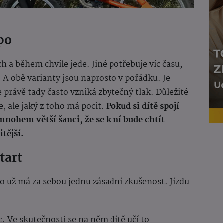
po
ch a během chvíle jede. Jiné potřebuje víc času,
. A obě varianty jsou naprosto v pořádku. Je
e právě tady často vzniká zbytečný tlak. Důležité
le, ale jaký z toho má pocit.
Pokud si dítě spojí
 mnohem větší šanci, že se k ní bude chtít
itější.
tart
to už má za sebou jednu zásadní zkušenost. Jízdu
. Ve skutečnosti se na něm dítě učí to