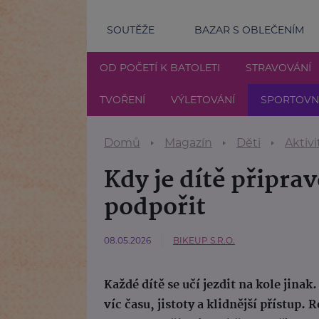
SOUTĚŽE
BAZAR S OBLEČENÍM
OD POČETÍ K BATOLETI
STRAVOVÁNÍ
TVOŘENÍ
VÝLETOVÁNÍ
SPORTOVNÍ
Domů
Magazín
Děti
Aktivi
Kdy je dítě připrav
podpořit
08.05.2026
BIKEUP S.R.O.
Každé dítě se učí jezdit na kole jina
víc času, jistoty a klidnější přístup.