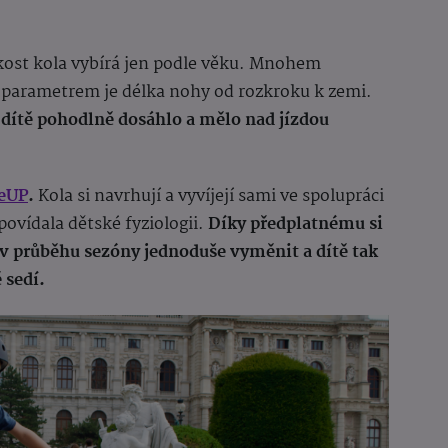
kost kola vybírá jen podle věku. Mnohem
ým parametrem je délka nohy od rozkroku k zemi.
 dítě pohodlně dosáhlo a mělo nad jízdou
eUP
.
Kola si navrhují a vyvíjejí sami ve spolupráci
ovídala dětské fyziologii.
Díky předplatnému si
 v průběhu sezóny jednoduše vyměnit a dítě tak
 sedí.