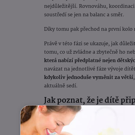
nejdůležitější. Rovnováhu, koordinaci 
soustředí se jen na balanc a směr.
Díky tomu pak přechod na první kolo n
Právě v této fázi se ukazuje, jak důlež
tomu, co už zvládne a zbytečně ho neb
která nabízí předplatné nejen dětskýc
navázat na jednotlivé fáze vývoje dítě
kdykoliv jednoduše vyměnit za větší
aktuálně sedí.
Jak poznat, že je dítě př
Nejde o konkrétní věk. Důležitější je v
Připravenost často poznáte podle zájmu