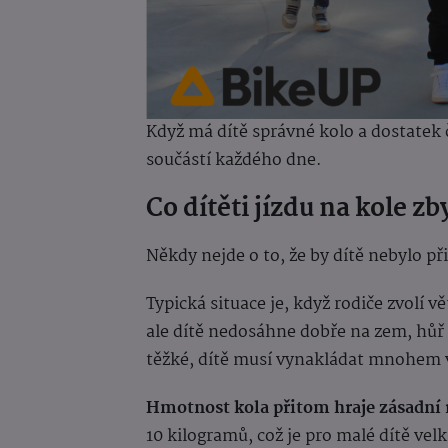
Když má dítě správné kolo a dostatek č
součástí každého dne.
Co dítěti jízdu na kole 
Někdy nejde o to, že by dítě nebylo p
Typická situace je, když rodiče zvolí vě
ale dítě nedosáhne dobře na zem, hůř s
těžké, dítě musí vynakládat mnohem víc
Hmotnost kola přitom hraje zásadní r
10 kilogramů, což je pro malé dítě velká