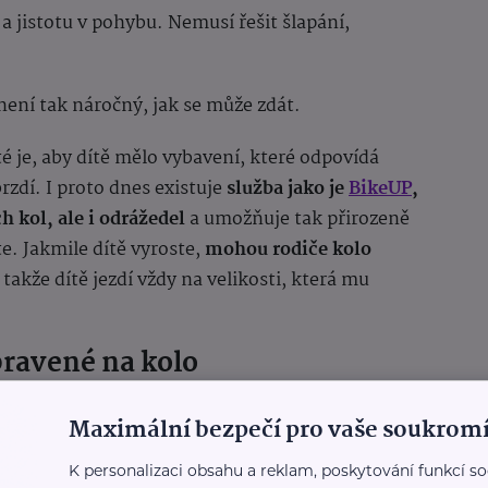
a jistotu v pohybu. Nemusí řešit šlapání,
ení tak náročný, jak se může zdát.
ité je, aby dítě mělo vybavení, které odpovídá
rzdí. I proto dnes existuje
služba jako je
BikeUP
,
h kol, ale i odrážedel
a umožňuje tak přirozeně
te. Jakmile dítě vyroste,
mohou rodiče kolo
, takže dítě jezdí vždy na velikosti, která mu
ipravené na kolo
nímat dítě a dát mu prostor i příležitost.
Maximální bezpečí pro vaše soukromí
. Dítě chce kolo vyzkoušet, sleduje ostatní děti
K personalizaci obsahu a reklam, poskytování funkcí so