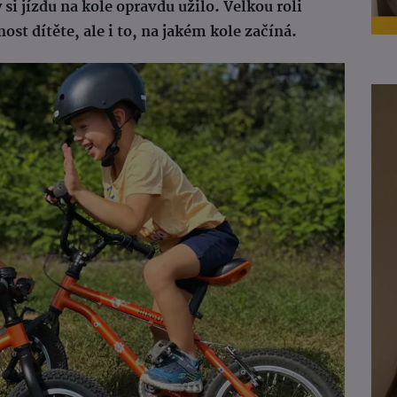
si jízdu na kole opravdu užilo. Velkou roli
st dítěte, ale i to, na jakém kole začíná.