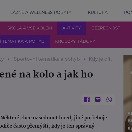
LÁZNĚ A WELLNESS POBYTY
KULTURA
POM
ŠKOLA A VŠE KOLEM
AKTIVITY
BEZPEČNOST
 TEMATIKA A POHYB
KROUŽKY, TÁBORY
ty
Sportovní tematika a pohyb
Kdy je dítě připravené na kolo a jak ho podpořit
ené na kolo a jak ho
k. Některé chce nasednout hned, jiné potřebuje
 Rodiče často přemýšlí, kdy je ten správný