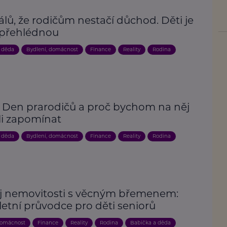
álů, že rodičům nestačí důchod. Děti je
 přehlédnou
 děda
Bydlení, domácnost
Finance
Reality
Rodina
e Den prarodičů a proč bychom na něj
i zapomínat
 děda
Bydlení, domácnost
Finance
Reality
Rodina
j nemovitosti s věcným břemenem:
etní průvodce pro děti seniorů
domácnost
Finance
Reality
Rodina
Babička a děda