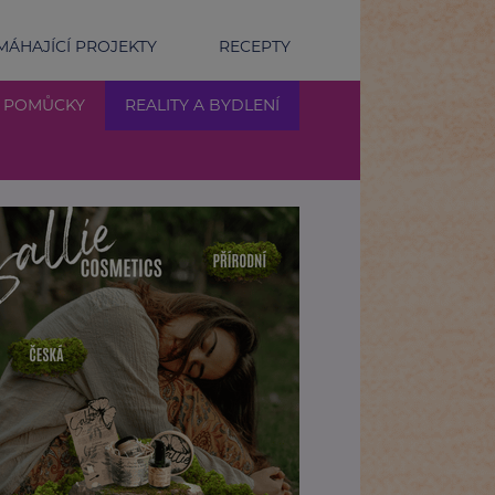
ÁHAJÍCÍ PROJEKTY
RECEPTY
Í POMŮCKY
REALITY A BYDLENÍ