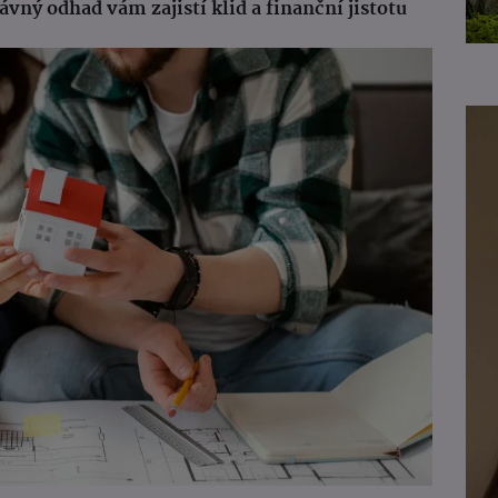
vný odhad vám zajistí klid a finanční jistotu