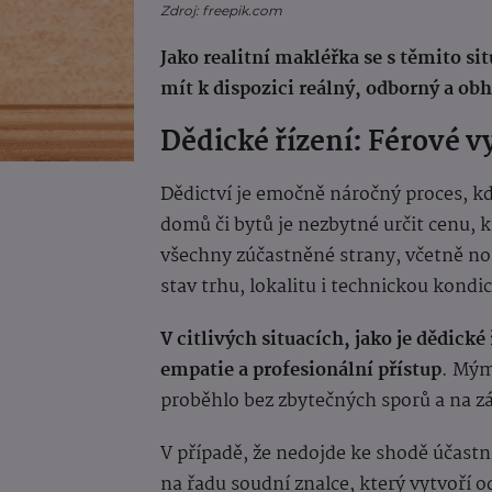
Zdroj: freepik.com
Jako realitní makléřka se s těmito si
mít k dispozici reálný, odborný a obh
Dědické řízení: Férové v
Dědictví je emočně náročný proces, kd
domů či bytů je nezbytné určit cenu, k
všechny zúčastněné strany, včetně not
stav trhu, lokalitu i technickou kondic
V citlivých situacích, jako je dědick
empatie a profesionální přístup
. Mým
proběhlo bez zbytečných sporů a na z
V případě, že nedojde ke shodě účast
na řadu soudní znalce, který vytvoří