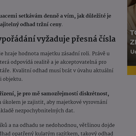
tuacemi setkávám denně a vím, jak důležité je
ajitelný odhad tržní ceny
.
ypořádání vyžaduje přesná čísla
e hraje hodnota majetku zásadní roli. Právě u
terá odpovídá realitě a je akceptovatelná pro
áře. Kvalitní odhad musí brát v úvahu aktuální
i objektu.
é řízení, je pro mě samozřejmostí diskrétnost,
 úkolem je zajistit, aby majetkové vyrovnání
ákladě nezpochybnitelných dat.
níků a na odhadu se nedohodnou, většinou dojde
 odhad opatřený kulatým razítkem, takový odhad