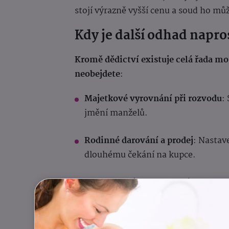
stojí výrazně vyšší cenu a soud ho mů
Kdy je další odhad napr
Kromě dědictví existuje celá řada m
neobejdete
:
Majetkové vyrovnání při rozvodu
:
jmění manželů.
Rodinné darování a prodej
: Nastav
dlouhému čekání na kupce.
Vztahy mezi spoluvlastníky
: Profe
Finanční plánování
: Jasná data pr