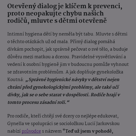
Otevřený dialog je klíčem k prevenci,
proto neopakujte chybu našich
rodičů, mluvte s dětmi otevřeně
Intimní hygiena dětí by neměla být tabu. Mluvte s dětmi
o těchto otázkách už od mala. Přímý dialog pomáhá
dívkám pochopit, jak správně pečovat o své tělo, a buduje
důvěru mezi matkou a dcerou. Pravidelné vysvětlování a
vedení k osobní hygieně jim v budoucnu pomůže vyhnout
se zdravotním problémům. A jak doplňuje gynekoložka
Koutná:
„Správné hygienické návyky v dětství nejen
chrání před gynekologickými problémy, ale také učí
dívky, jak se o sebe starat v dospělosti. Rodiče hrají v
tomto procesu zásadní roli.“
Pro rodiče, kteří chtějí své dcery co nejlépe edukovat,
Gynella ve spolupráci se socioložkou Lucií Jarkovskou
nabízí
průvodce
s názvem
"Teď už jsem v pohodě,