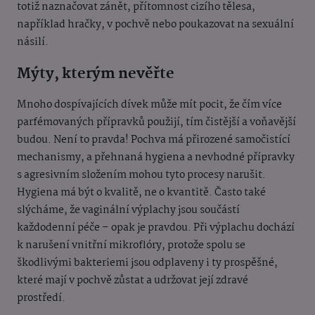
totiž naznačovat zánět, přítomnost cizího tělesa,
například hračky, v pochvě nebo poukazovat na sexuální
násilí.
Mýty, kterým nevěřte
Mnoho dospívajících dívek může mít pocit, že čím více
parfémovaných přípravků použijí, tím čistější a voňavější
budou. Není to pravda! Pochva má přirozené samočistící
mechanismy, a přehnaná hygiena a nevhodné přípravky
s agresivním složením mohou tyto procesy narušit.
Hygiena má být o kvalitě, ne o kvantitě. Často také
slýcháme, že vaginální výplachy jsou součástí
každodenní péče – opak je pravdou. Při výplachu dochází
k narušení vnitřní mikroflóry, protože spolu se
škodlivými bakteriemi jsou odplaveny i ty prospěšné,
které mají v pochvě zůstat a udržovat její zdravé
prostředí.