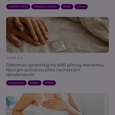
Duševní zdraví
Podpora a pomoc
Rodič
Zdraví
Loono, z. s.
Odborníci upozorňují na další přínosy kondomu.
Není jen ochranou před nechtěným
těhotenstvím
Bezpečnost
Vztahy
Zdraví