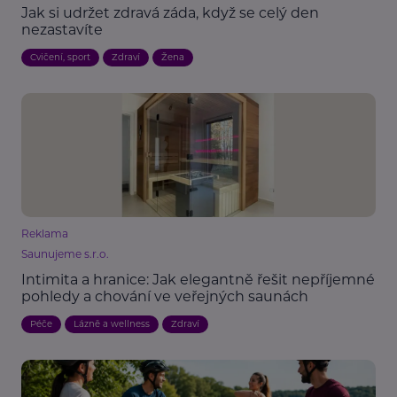
Jak si udržet zdravá záda, když se celý den
nezastavíte
Cvičení, sport
Zdraví
Žena
Reklama
Saunujeme s.r.o.
Intimita a hranice: Jak elegantně řešit nepříjemné
pohledy a chování ve veřejných saunách
Péče
Lázně a wellness
Zdraví