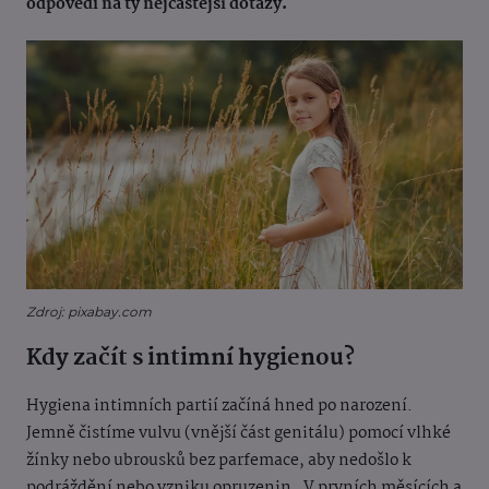
odpovědi na ty nejčastější dotazy.
Zdroj: pixabay.com
Kdy začít s intimní hygienou?
Hygiena intimních partií začíná hned po narození.
Jemně čistíme vulvu (vnější část genitálu) pomocí vlhké
žínky nebo ubrousků bez parfemace, aby nedošlo k
podráždění nebo vzniku opruzenin. V prvních měsících a