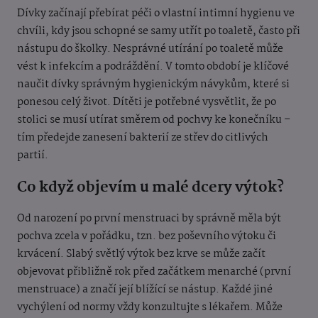
Dívky začínají přebírat péči o vlastní intimní hygienu ve
chvíli, kdy jsou schopné se samy utřít po toaletě, často při
nástupu do školky. Nesprávné utírání po toaletě může
vést k infekcím a podráždění. V tomto období je klíčové
naučit dívky správným hygienickým návykům, které si
ponesou celý život. Dítěti je potřebné vysvětlit, že po
stolici se musí utírat směrem od pochvy ke konečníku –
tím předejde zanesení bakterií ze střev do citlivých
partií.
Co když objevím u malé dcery výtok?
Od narození po první menstruaci by správně měla být
pochva zcela v pořádku, tzn. bez poševního výtoku či
krvácení. Slabý světlý výtok bez krve se může začít
objevovat přibližně rok před začátkem menarché (první
menstruace) a značí její blížící se nástup. Každé jiné
vychýlení od normy vždy konzultujte s lékařem. Může