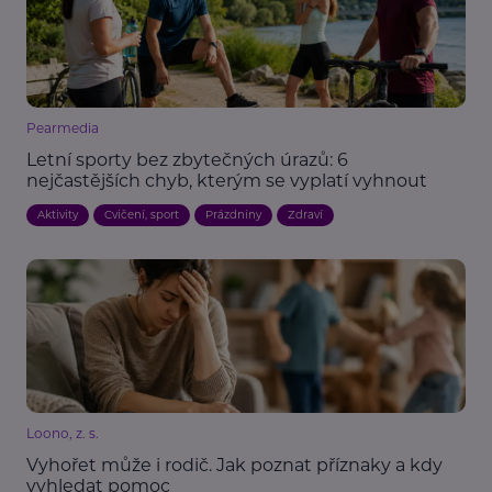
Pearmedia
Letní sporty bez zbytečných úrazů: 6
nejčastějších chyb, kterým se vyplatí vyhnout
Aktivity
Cvičení, sport
Prázdniny
Zdraví
Loono, z. s.
Vyhořet může i rodič. Jak poznat příznaky a kdy
vyhledat pomoc