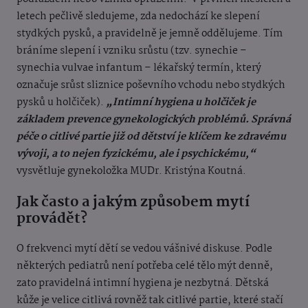
letech pečlivě sledujeme, zda nedochází ke slepení
stydkých pysků, a pravidelně je jemně oddělujeme. Tím
bráníme slepení i vzniku srůstu (tzv. synechie –
synechia vulvae infantum – lékařský termín, který
označuje srůst sliznice poševního vchodu nebo stydkých
pysků u holčiček).
„Intimní hygiena u holčiček je
základem prevence gynekologických problémů. Správná
péče o citlivé partie již od dětství je klíčem ke zdravému
vývoji, a to nejen fyzickému, ale i psychickému,“
vysvětluje gynekoložka MUDr. Kristýna Koutná.
Jak často a jakým způsobem mytí
provádět?
O frekvenci mytí dětí se vedou vášnivé diskuse. Podle
některých pediatrů není potřeba celé tělo mýt denně,
zato pravidelná intimní hygiena je nezbytná. Dětská
kůže je velice citlivá rovněž tak citlivé partie, které stačí