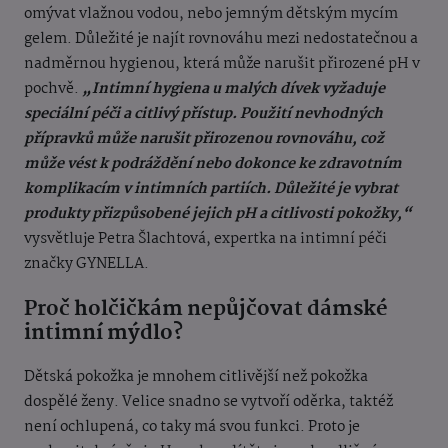
omývat vlažnou vodou, nebo jemným dětským mycím
gelem. Důležité je najít rovnováhu mezi nedostatečnou a
nadměrnou hygienou, která může narušit přirozené pH v
pochvě.
„Intimní hygiena u malých dívek vyžaduje
speciální péči a citlivý přístup. Použití nevhodných
přípravků může narušit přirozenou rovnováhu, což
může vést k podráždění nebo dokonce ke zdravotním
komplikacím v intimních partiích. Důležité je vybrat
produkty přizpůsobené jejich pH a citlivosti pokožky,“
vysvětluje Petra Šlachtová, expertka na intimní péči
značky GYNELLA.
Proč holčičkám nepůjčovat dámské
intimní mýdlo?
Dětská pokožka je mnohem citlivější než pokožka
dospělé ženy. Velice snadno se vytvoří oděrka, taktéž
není ochlupená, co taky má svou funkci. Proto je