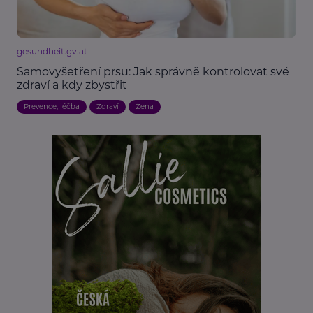
gesundheit.gv.at
Samovyšetření prsu: Jak správně kontrolovat své
zdraví a kdy zbystřit
Prevence, léčba
Zdraví
Žena