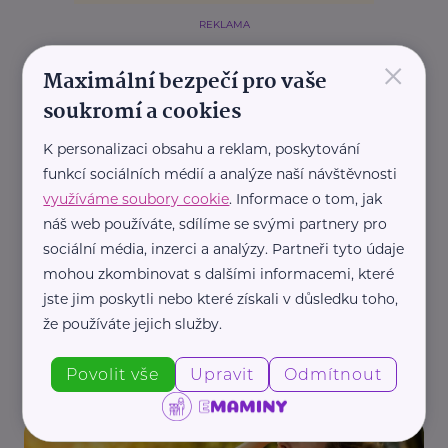
REKLAMA
×
Maximální bezpečí pro vaše
soukromí a cookies
Další články
K personalizaci obsahu a reklam, poskytování
funkcí sociálních médií a analýze naší návštěvnosti
využíváme soubory cookie
. Informace o tom, jak
náš web používáte, sdílíme se svými partnery pro
sociální média, inzerci a analýzy. Partneři tyto údaje
mohou zkombinovat s dalšími informacemi, které
jste jim poskytli nebo které získali v důsledku toho,
Loono, z. s.
že používáte jejich služby.
Vysoké SPF nestačí. Odborníci vysvětlují proč
Povolit vše
Upravit
Odmítnout
Aktuálně
Bezpečnost
Péče
Zdraví