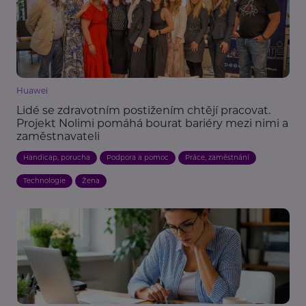
Huawei
Lidé se zdravotním postižením chtějí pracovat.
Projekt Nolimi pomáhá bourat bariéry mezi nimi a
zaměstnavateli
Handicap, porucha
Podpora a pomoc
Práce, zaměstnání
Technologie
Žena