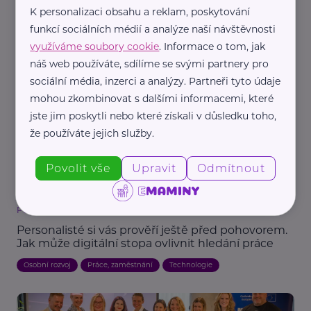
Reklama
K personalizaci obsahu a reklam, poskytování
Jobni.cz
funkcí sociálních médií a analýze naší návštěvnosti
Jak si přivydělat na mateřské nebo rodičovské
využíváme soubory cookie
. Informace o tom, jak
bez ztráty nároku na dávky
náš web používáte, sdílíme se svými partnery pro
Mateřství a rodičovství
Práce, zaměstnání
Žena
sociální média, inzerci a analýzy. Partneři tyto údaje
mohou zkombinovat s dalšími informacemi, které
jste jim poskytli nebo které získali v důsledku toho,
že používáte jejich služby.
Povolit vše
Upravit
Odmítnout
Pearmedia
Personalisté si vás prověří ještě před pohovorem.
Jak může digitální stopa ovlivnit hledání práce
Osobní rozvoj
Práce, zaměstnání
Technologie