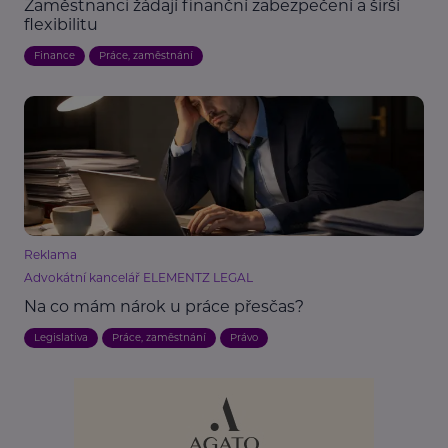
Zaměstnanci žádají finanční zabezpečení a širší
flexibilitu
Finance
Práce, zaměstnání
Reklama
Advokátní kancelář ELEMENTZ LEGAL
Na co mám nárok u práce přesčas?
Legislativa
Práce, zaměstnání
Právo