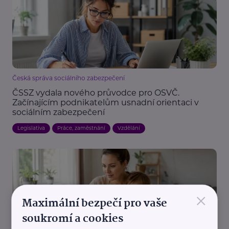
Česká správa sociálního zabezpečení
ČSSZ vydala nového průvodce pro OSVČ.
Začínajícím podnikatelům usnadní orientaci v
sociálním zabezpečení
Legislativa
Práce, zaměstnání
Vzdělání
×
Maximální bezpečí pro vaše
soukromí a cookies