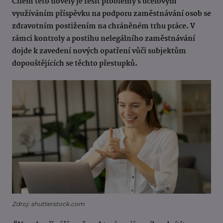
Cílem této novely je řešit problémy s účelovým
využíváním příspěvku na podporu zaměstnávání osob se
zdravotním postižením na chráněném trhu práce. V
rámci kontroly a postihu nelegálního zaměstnávání
dojde k zavedení nových opatření vůči subjektům
dopouštějících se těchto přestupků.
Zdroj: shutterstock.com