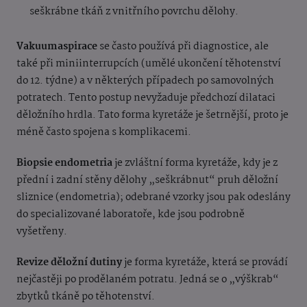
seškrábne tkáň z vnitřního povrchu dělohy.
Vakuumaspirace
se často používá při diagnostice, ale
také při miniinterrupcích (umělé ukončení těhotenství
do 12. týdne) a v některých případech po samovolných
potratech. Tento postup nevyžaduje předchozí dilataci
děložního hrdla. Tato forma kyretáže je šetrnější, proto je
méně často spojena s komplikacemi.
Biopsie endometria
je zvláštní forma kyretáže, kdy je z
přední i zadní stěny dělohy „seškrábnut“ pruh děložní
sliznice (endometria); odebrané vzorky jsou pak odeslány
do specializované laboratoře, kde jsou podrobně
vyšetřeny.
Revize děložní dutiny
je forma kyretáže, která se provádí
nejčastěji po prodělaném potratu. Jedná se o „výškrab“
zbytků tkáně po těhotenství.