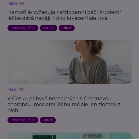
MaVe PR
Hemofilie vyžaduje každodenní péči. Moderní
léčba dává naději, riziko krvácení ale trvá
Prevence, léčba
Nemoc
Zdraví
MaVe PR
V Česku přibývá nemocných s Crohnovou
chorobou, moderní léčbu má ale jen zlomek z
nich
Prevence, léčba
Zdraví