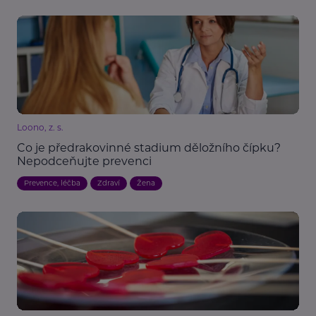
Loono, z. s.
Co je předrakovinné stadium děložního čípku?
Nepodceňujte prevenci
Prevence, léčba
Zdraví
Žena