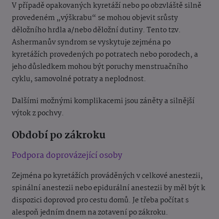
V případě opakovaných kyretáží nebo po obzvláště silně
provedeném „výškrabu“ se mohou objevit srůsty
děložního hrdla a/nebo děložní dutiny. Tento tzv.
Ashermanův syndrom se vyskytuje zejména po
kyretážích provedených po potratech nebo porodech, a
jeho důsledkem mohou být poruchy menstruačního
cyklu, samovolné potraty a neplodnost.
Dalšími možnými komplikacemi jsou záněty a silnější
výtok z pochvy.
Období po zákroku
Podpora doprovázející osoby
Zejména po kyretážích prováděných v celkové anestezii,
spinální anestezii nebo epidurální anestezii by měl být k
dispozici doprovod pro cestu domů. Je třeba počítat s
alespoň jedním dnem na zotavení po zákroku.