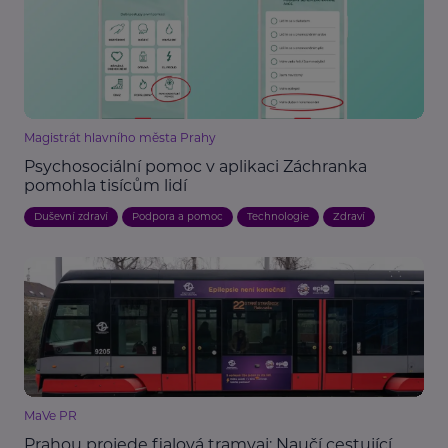
Magistrát hlavního města Prahy
Psychosociální pomoc v aplikaci Záchranka
pomohla tisícům lidí
Duševní zdraví
Podpora a pomoc
Technologie
Zdraví
MaVe PR
Prahou projede fialová tramvaj: Naučí cestující