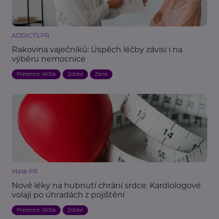
ADDICTS PR
Rakovina vaječníků: Úspěch léčby závisí i na
výběru nemocnice
Prevence, léčba
Zdraví
Žena
MaVe PR
Nové léky na hubnutí chrání srdce: Kardiologové
volají po úhradách z pojištění
Prevence, léčba
Zdraví