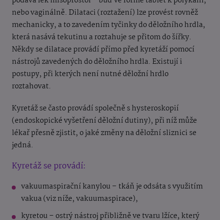
podává lék misoprostol – buď ve formě tablet k polykání,
nebo vaginálně. Dilataci (roztažení) lze provést rovněž
mechanicky, a to zavedením tyčinky do děložního hrdla,
která nasává tekutinu a roztahuje se přitom do šířky.
Někdy se dilatace provádí přímo před kyretáží pomocí
nástrojů zavedených do děložního hrdla. Existují i
postupy, při kterých není nutné děložní hrdlo
roztahovat.
Kyretáž se často provádí společně s hysteroskopií
(endoskopické vyšetření děložní dutiny), při níž může
lékař přesně zjistit, o jaké změny na děložní sliznici se
jedná.
Kyretáž se provádí:
vakuumaspirační kanylou – tkáň je odsáta s využitím
vakua (viz níže, vakuumaspirace),
kyretou – ostrý nástroj přibližně ve tvaru lžíce, který