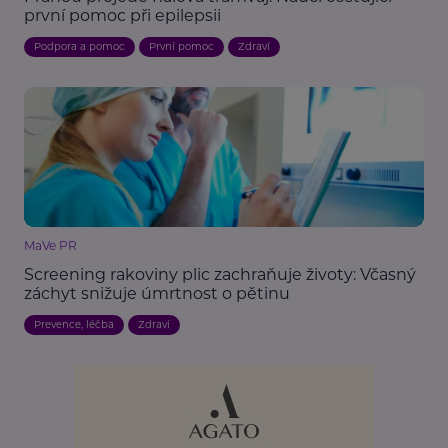
první pomoc při epilepsii
Podpora a pomoc
První pomoc
Zdraví
MaVe PR
Screening rakoviny plic zachraňuje životy: Včasný
záchyt snižuje úmrtnost o pětinu
Prevence, léčba
Zdraví