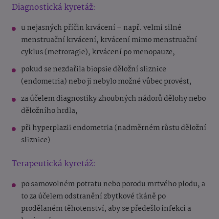
Diagnostická kyretáž:
u nejasných příčin krvácení – např. velmi silné
menstruační krvácení, krvácení mimo menstruační
cyklus (metroragie), krvácení po menopauze,
pokud se nezdařila biopsie děložní sliznice
(endometria) nebo ji nebylo možné vůbec provést,
za účelem diagnostiky zhoubných nádorů dělohy nebo
děložního hrdla,
při hyperplazii endometria (nadměrném růstu děložní
sliznice).
Terapeutická kyretáž:
po samovolném potratu nebo porodu mrtvého plodu, a
to za účelem odstranění zbytkové tkáně po
prodělaném těhotenství, aby se předešlo infekci a