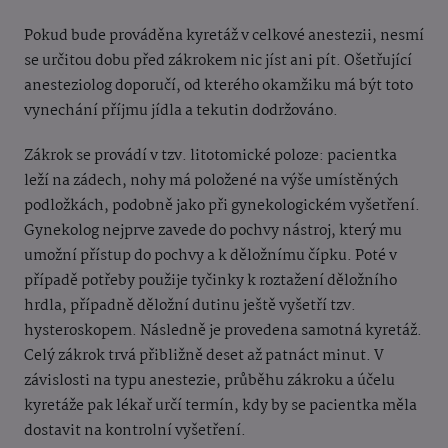
Pokud bude prováděna kyretáž v celkové anestezii, nesmí
se určitou dobu před zákrokem nic jíst ani pít. Ošetřující
anesteziolog doporučí, od kterého okamžiku má být toto
vynechání příjmu jídla a tekutin dodržováno.
Zákrok se provádí v tzv. litotomické poloze: pacientka
leží na zádech, nohy má položené na výše umístěných
podložkách, podobně jako při gynekologickém vyšetření.
Gynekolog nejprve zavede do pochvy nástroj, který mu
umožní přístup do pochvy a k děložnímu čípku. Poté v
případě potřeby použije tyčinky k roztažení děložního
hrdla, případně děložní dutinu ještě vyšetří tzv.
hysteroskopem. Následně je provedena samotná kyretáž.
Celý zákrok trvá přibližně deset až patnáct minut. V
závislosti na typu anestezie, průběhu zákroku a účelu
kyretáže pak lékař určí termín, kdy by se pacientka měla
dostavit na kontrolní vyšetření.