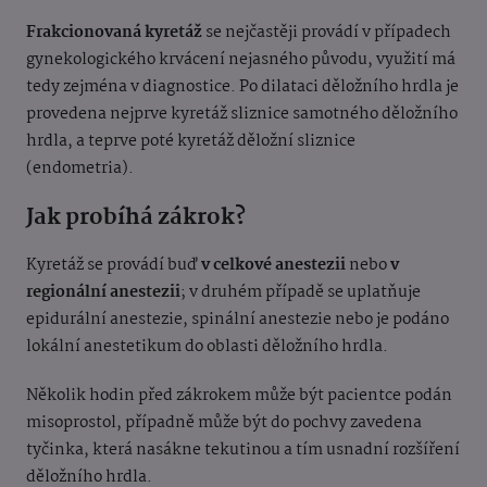
Frakcionovaná kyretáž
se nejčastěji provádí v případech
gynekologického krvácení nejasného původu, využití má
tedy zejména v diagnostice. Po dilataci děložního hrdla je
provedena nejprve kyretáž sliznice samotného děložního
hrdla, a teprve poté kyretáž děložní sliznice
(endometria).
Jak probíhá zákrok?
Kyretáž se provádí buď
v celkové anestezii
nebo
v
regionální anestezii
; v druhém případě se uplatňuje
epidurální anestezie, spinální anestezie nebo je podáno
lokální anestetikum do oblasti děložního hrdla.
Několik hodin před zákrokem může být pacientce podán
misoprostol, případně může být do pochvy zavedena
tyčinka, která nasákne tekutinou a tím usnadní rozšíření
děložního hrdla.