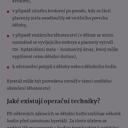
krvácení,
v případě silného krvácení po porodu, kdy se části
placenty zcela neodloučily od vnitřního povrchu
dělohy,
v případě molárního těhotenství (v děloze se místo
normálně se vyvíjejícího embrya a placenty vytvoří
tzv. hydatidózní mola – hroznovitý útvar, který může
vyplňovat celou děložní dutinu),
k odstranění polypů z dělohy nebo z děložního hrdla.
Kyretáž může být provedena rovněž v rámci umělého
ukončení těhotenství.
Jaké existují operační techniky?
Při některých zákrocích se děložní hrdlo rozšiřuje několik
hodin před samotnou kyretáží. Za tímto účelem se