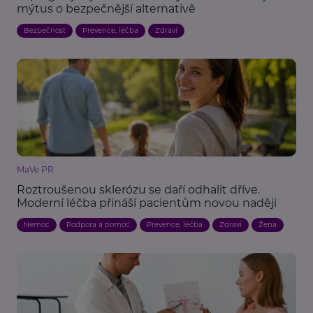
mýtus o bezpečnější alternativě
Bezpečnost
Prevence, léčba
Zdraví
MaVe PR
Roztroušenou sklerózu se daří odhalit dříve.
Moderní léčba přináší pacientům novou naději
Nemoc
Podpora a pomoc
Prevence, léčba
Zdraví
Žena