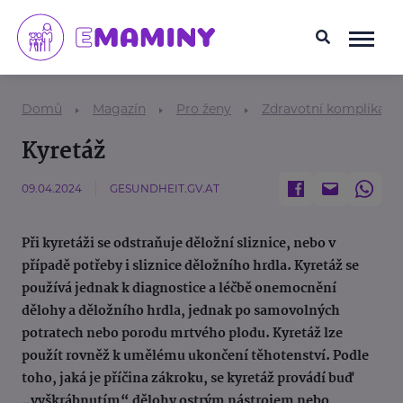
Domů
Magazín
Pro ženy
Zdravotní komplikace
Kyretáž
09.04.2024
GESUNDHEIT.GV.AT
Při kyretáži se odstraňuje děložní sliznice, nebo v
případě potřeby i sliznice děložního hrdla. Kyretáž se
používá jednak k diagnostice a léčbě onemocnění
dělohy a děložního hrdla, jednak po samovolných
potratech nebo porodu mrtvého plodu. Kyretáž lze
použít rovněž k umělému ukončení těhotenství. Podle
toho, jaká je příčina zákroku, se kyretáž provádí buď
„vyškrábnutím“ dělohy ostrým nástrojem nebo