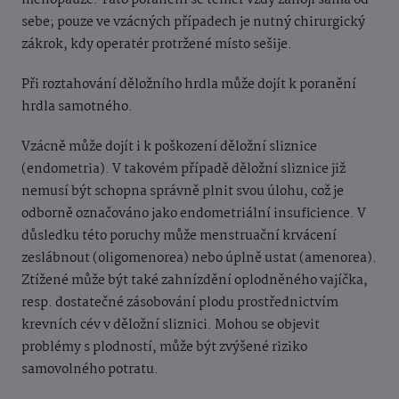
menopauze. Tato poranění se téměř vždy zahojí sama od
sebe; pouze ve vzácných případech je nutný chirurgický
zákrok, kdy operatér protržené místo sešije.
Při roztahování děložního hrdla může dojít k poranění
hrdla samotného.
Vzácně může dojít i k poškození děložní sliznice
(endometria). V takovém případě děložní sliznice již
nemusí být schopna správně plnit svou úlohu, což je
odborně označováno jako endometriální insuficience. V
důsledku této poruchy může menstruační krvácení
zeslábnout (oligomenorea) nebo úplně ustat (amenorea).
Ztížené může být také zahnízdění oplodněného vajíčka,
resp. dostatečné zásobování plodu prostřednictvím
krevních cév v děložní sliznici. Mohou se objevit
problémy s plodností, může být zvýšené riziko
samovolného potratu.