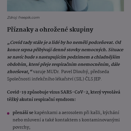
Zdroj: freepik.com
Příznaky a ohrožené skupiny
„Covid tady stále je a lidé by ho neměli podceňovat. Od
konce srpna přibývají denně stovky nemocných. Situace
se navíc bude s nastupujícím podzimem a chladnějším
obdobím, které přeje respiračním onemocněním, dále
zhoršovat,“
varuje MUDr. Pavel Dlouhý, předseda
Společnosti infekčního lékařství (SIL) ČLS JEP.
Covid-19 způsobuje virus SARS-CoV-2, který vyvolává
těžký akutní respirační syndrom:
přenáší se
kapénkami a aerosolem při kašli, kýchání
nebo mluvení a také kontaktem s kontaminovanými
povrchy;