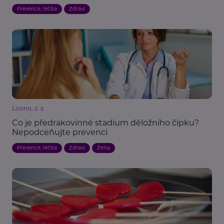
Prevence, léčba
Zdraví
Loono, z. s.
Co je předrakovinné stadium děložního čípku?
Nepodceňujte prevenci
Prevence, léčba
Zdraví
Žena