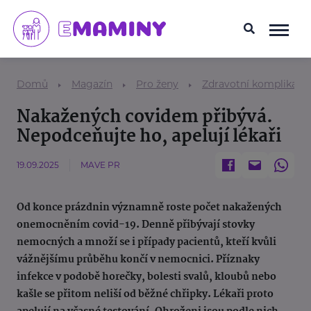
Domů
Magazín
Pro ženy
Zdravotní komplikace
Nakažených covidem přibývá.
Nepodceňujte ho, apelují lékaři
19.09.2025
MAVE PR
Od konce prázdnin významně roste počet nakažených
onemocněním covid-19. Denně přibývají stovky
nemocných a množí se i případy pacientů, kteří kvůli
vážnějšímu průběhu končí v nemocnici. Příznaky
infekce v podobě horečky, bolesti svalů, kloubů nebo
kašle se přitom neliší od běžné chřipky. Lékaři proto