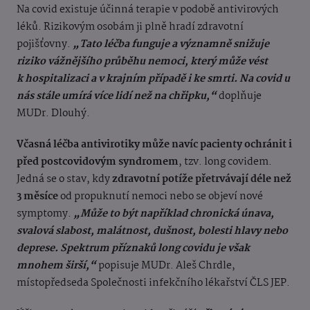
Na covid existuje účinná terapie v podobě antivirových
léků. Rizikovým osobám ji plně hradí zdravotní
pojišťovny.
„Tato léčba funguje a významně snižuje
riziko vážnějšího průběhu nemoci, který může vést
k hospitalizaci a v krajním případě i ke smrti. Na covid u
nás stále umírá více lidí než na chřipku,“
doplňuje
MUDr. Dlouhý.
Včasná léčba antivirotiky může navíc pacienty ochránit i
před postcovidovým syndromem
, tzv. long covidem.
Jedná se o stav, kdy
zdravotní potíže přetrvávají déle než
3 měsíce
od propuknutí nemoci nebo se objeví nové
symptomy.
„Může to být například chronická únava,
svalová slabost, malátnost, dušnost, bolesti hlavy nebo
deprese. Spektrum příznaků long covidu je však
mnohem širší,“
popisuje MUDr. Aleš Chrdle,
místopředseda Společnosti infekčního lékařství ČLS JEP.