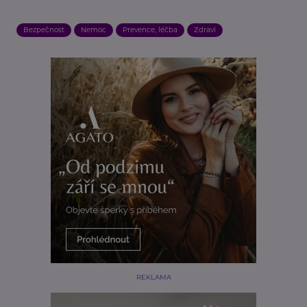
Bezpečnost
Nemoc
Prevence, léčba
Zdraví
REKLAMA