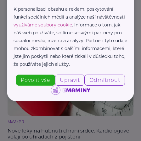
K personalizaci obsahu a reklam, poskytování
funkcí sociálních médií a analýze naší návštěvnosti
využíváme soubory cookie
. Informace o tom, jak
náš web používáte, sdílíme se svými partnery pro
ADDICTS PR
sociální média, inzerci a analýzy. Partneři tyto údaje
Rakovina vaječníků: Úspěch léčby závisí i na
mohou zkombinovat s dalšími informacemi, které
výběru nemocnice
jste jim poskytli nebo které získali v důsledku toho,
Prevence, léčba
Zdraví
Žena
že používáte jejich služby.
Povolit vše
Upravit
Odmítnout
MaVe PR
Nové léky na hubnutí chrání srdce: Kardiologové
volají po úhradách z pojištění