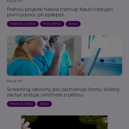
MaVe PR
Prahou projede fialová tramvaj: Naučí cestující
první pomoc při epilepsii
Podpora a pomoc
První pomoc
Zdraví
MaVe PR
Screening rakoviny plic zachraňuje životy: Včasný
záchyt snižuje úmrtnost o pětinu
Prevence, léčba
Zdraví