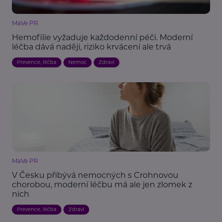
MaVe PR
Hemofilie vyžaduje každodenní péči. Moderní
léčba dává naději, riziko krvácení ale trvá
Prevence, léčba
Nemoc
Zdraví
MaVe PR
V Česku přibývá nemocných s Crohnovou
chorobou, moderní léčbu má ale jen zlomek z
nich
Prevence, léčba
Zdraví