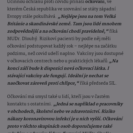
Účinnou ochranu proti covidu přináší
očkování
, ve
kterém Česká republika ve srovnání se státy západní
Evropy stále pokulhává.
„Nejlépe jsou na tom Velká
Británie a skandinávské země. Tam jsou lidé mnohem
zodpovědnější a na očkování chodí pravidelně,“
říká
MUDr. Dlouhý. Rizikoví pacienti by podle něj měli
očkování podstupovat každý rok – nejlépe na začátku
podzimu, než covid udeří naplno. Vakcíny jsou dostupné
v očkovacích centrech nebo u praktických lékařů.
„Na
konci září bude k dispozici nová očkovací látka. I
stávající vakcíny ale fungují. Ideální je nechat se
naočkovat zároveň proti chřipce,“
říká předseda SIL.
Očkování má smysl také u lidí, kteří jsou v častém
kontaktu s ostatními.
„Jedná se například o pracovníky
v obchodech, školství nebo ve zdravotnictví. Riziko
nákazy koronavirovou infekcí je u nich vyšší. Očkování
proto v těchto skupinách osob doporučujeme také