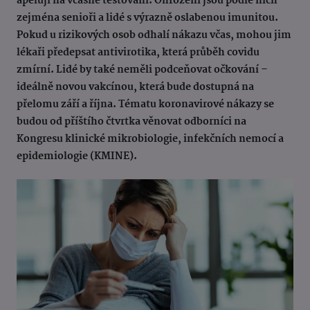
apelují na včasné testování. Ohroženi jsou podle nich
zejména senioři a lidé s výrazně oslabenou imunitou.
Pokud u rizikových osob odhalí nákazu včas, mohou jim
lékaři předepsat antivirotika, která průběh covidu
zmírní. Lidé by také neměli podceňovat očkování –
ideálně novou vakcínou, která bude dostupná na
přelomu září a října. Tématu koronavirové nákazy se
budou od příštího čtvrtka věnovat odborníci na
Kongresu klinické mikrobiologie, infekčních nemocí a
epidemiologie (KMINE).