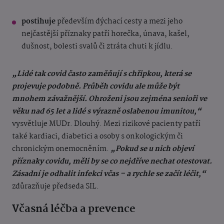
postihuje
především dýchací cesty a mezi jeho
nejčastější příznaky patří horečka, únava, kašel,
dušnost, bolesti svalů či ztráta chuti k jídlu.
„Lidé tak covid často zaměňují s chřipkou, která se
projevuje podobně. Průběh covidu ale může být
mnohem závažnější. Ohroženi jsou zejména senioři ve
věku nad 65 let a lidé s výrazně oslabenou imunitou,“
vysvětluje MUDr. Dlouhý. Mezi rizikové pacienty patří
také kardiaci, diabetici a osoby s onkologickým či
chronickým onemocněním.
„Pokud se u nich objeví
příznaky covidu, měli by se co nejdříve nechat otestovat.
Zásadní je odhalit infekci včas – a rychle se začít léčit,“
zdůrazňuje předseda SIL.
Včasná léčba a prevence