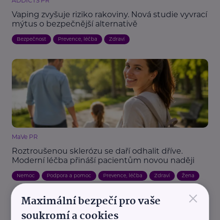
ADDICTS PR
Vaping zvyšuje riziko rakoviny. Nová studie vyvrací
mýtus o bezpečnější alternativě
Bezpečnost
Prevence, léčba
Zdraví
MaVe PR
Roztroušenou sklerózu se daří odhalit dříve.
Moderní léčba přináší pacientům novou naději
Nemoc
Podpora a pomoc
Prevence, léčba
Zdraví
Žena
×
Maximální bezpečí pro vaše
soukromí a cookies