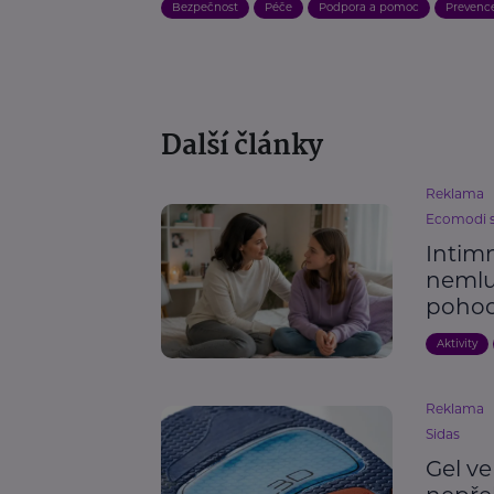
Bezpečnost
Péče
Podpora a pomoc
Prevence
Další články
Reklama
Ecomodi s.
Intim
nemluv
pohod
Aktivity
Reklama
Sidas
Gel ve