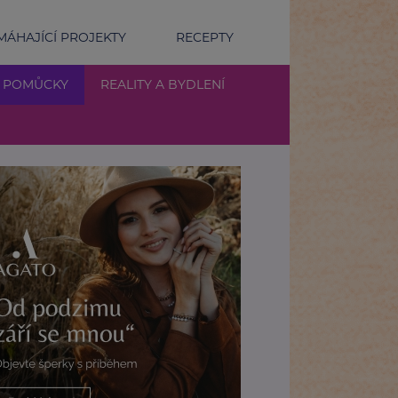
ÁHAJÍCÍ PROJEKTY
RECEPTY
Í POMŮCKY
REALITY A BYDLENÍ