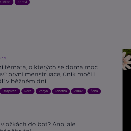
, léčba
Zdraví
r.o.
ní témata, o kterých se doma moc
í: první menstruace, únik moči i
lí v běžném dni
Dospívání
Péče
Pohyb
Těhotná
Zdraví
Žena
 vložkách do bot? Ano, ale