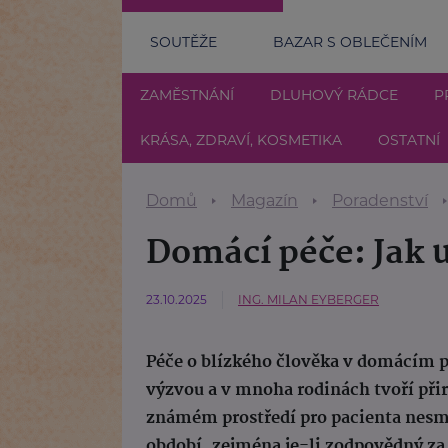
SOUTĚŽE
BAZAR S OBLEČENÍM
ZAMĚSTNÁNÍ
DLUHOVÝ RÁDCE
P
KRÁSA, ZDRAVÍ, KOSMETIKA
OSTATNÍ
Domů
Magazín
Poradenství
Domácí péče: Jak u
23.10.2025
ING. MILAN EYBERGER
Péče o blízkého člověka v domácím pr
výzvou a v mnoha rodinách tvoří přir
známém prostředí pro pacienta nesm
období, zejména je-li zodpovědný za 