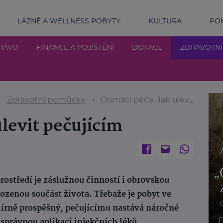
LÁZNĚ A WELLNESS POBYTY
KULTURA
POM
RÁVO
FINANCE A POJIŠTĚNÍ
DOTACE
ZDRAVOTN
Zdravotní pomůcky
Domácí péče: Jak ulevit pečujícím
levit pečujícím
ostředí je záslužnou činností i obrovskou
ozenou součást života. Třebaže je pobyt ve
írně prospěšný, pečujícímu nastává náročné
správnou aplikaci injekčních léků.