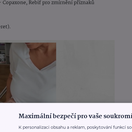
 Copaxone, Rebif pro zmírnění příznaků
ret).
Maximální bezpečí pro vaše soukromí
K personalizaci obsahu a reklam, poskytování funkcí so