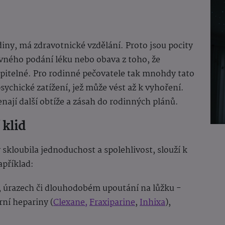
iny, má zdravotnické vzdělání. Proto jsou pocity
ávného podání léku nebo obava z toho, že
opitelné. Pro rodinné pečovatele tak mnohdy tato
sychické zatížení, jež může vést až k vyhoření.
ají další obtíže a zásah do rodinných plánů.
 klid
skloubila jednoduchost a spolehlivost, slouží k
apříklad:
, úrazech či dlouhodobém upoutání na lůžku -
rní hepariny (
Clexane,
Fraxiparine
,
Inhixa
),