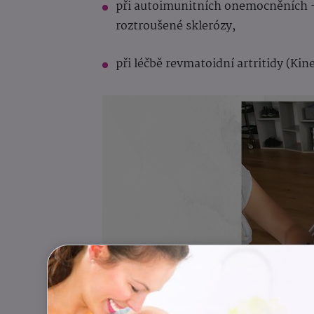
při autoimunitních onemocněních -
roztroušené sklerózy,
při léčbě revmatoidní artritidy (Kine