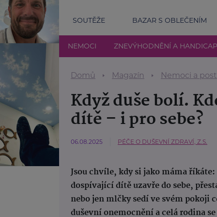
SOUTĚŽE
BAZAR S OBLEČENÍM
NEMOCI
ZNEVÝHODNĚNÍ A HANDICA
Domů
Magazín
Nemoci a post
Když duše bolí. Kd
dítě – i pro sebe?
06.08.2025
PÉČE O DUŠEVNÍ ZDRAVÍ, Z.S.
Jsou chvíle, kdy si jako máma říkáte
dospívající dítě uzavře do sebe, přes
nebo jen mlčky sedí ve svém pokoji c
duševní onemocnění a celá rodina se o