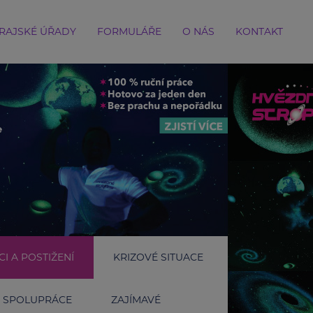
RAJSKÉ ÚŘADY
FORMULÁŘE
O NÁS
KONTAKT
I A POSTIŽENÍ
KRIZOVÉ SITUACE
SPOLUPRÁCE
ZAJÍMAVÉ