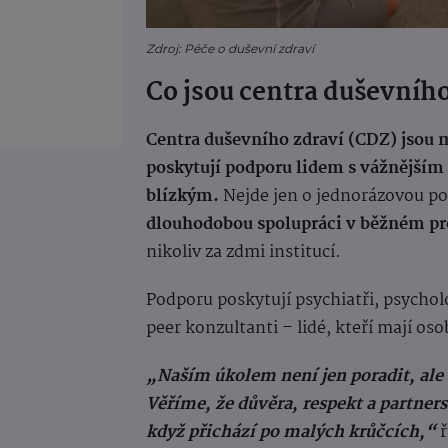
Zdroj: Péče o duševní zdraví
Co jsou centra duševního
Centra duševního zdraví (CDZ) jsou m
poskytují podporu lidem s vážnější
blízkým.
Nejde jen o jednorázovou p
dlouhodobou spolupráci v běžném pr
nikoliv za zdmi institucí.
Podporu poskytují psychiatři, psycholog
peer konzultanti – lidé, kteří mají os
„Naším úkolem není jen poradit, ale 
Věříme, že důvěra, respekt a partner
když přichází po malých krůčcích,“
ř