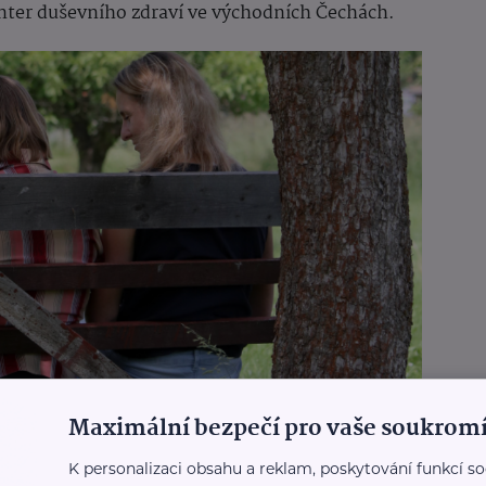
enter duševního zdraví ve východních Čechách.
Maximální bezpečí pro vaše soukromí
K personalizaci obsahu a reklam, poskytování funkcí so