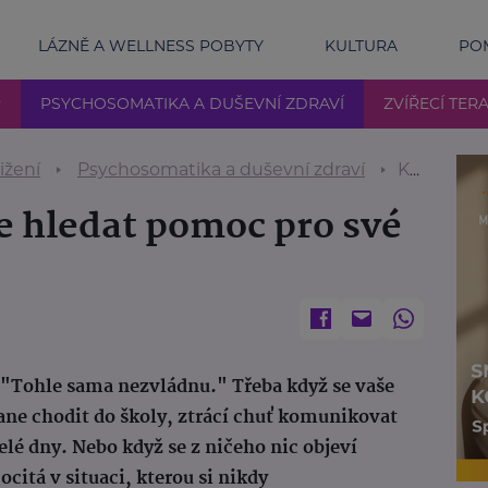
LÁZNĚ A WELLNESS POBYTY
KULTURA
POM
P
PSYCHOSOMATIKA A DUŠEVNÍ ZDRAVÍ
ZVÍŘECÍ TERA
ižení
Psychosomatika a duševní zdraví
Když duše bolí. Kde hledat pomoc pro své dítě – i pro sebe?
e hledat pomoc pro své
: "Tohle sama nezvládnu." Třeba když se vaše
tane chodit do školy, ztrácí chuť komunikovat
elé dny. Nebo když se z ničeho nic objeví
citá v situaci, kterou si nikdy