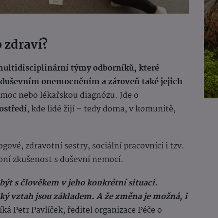
 zdraví?
ultidisciplinární týmy odborníků, které
m duševním onemocněním a zároveň také jejich
omoc nebo lékařskou diagnózu. Jde o
ostředí
, kde lidé žijí – tedy doma, v komunitě,
ové, zdravotní sestry, sociální pracovníci i tzv.
obní zkušenost s duševní nemocí.
být s člověkem v jeho konkrétní situaci.
ský vztah jsou základem. A že změna je možná, i
íká Petr Pavlíček, ředitel organizace Péče o