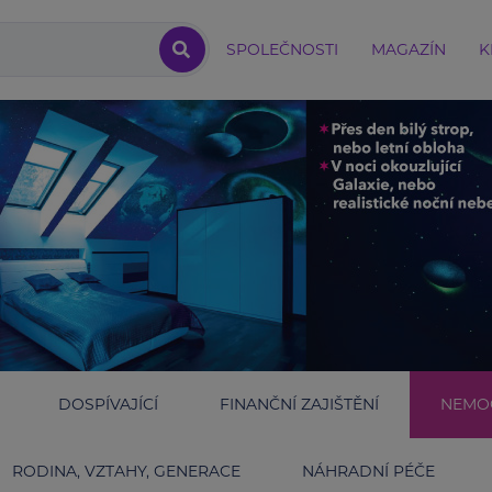
SPOLEČNOSTI
MAGAZÍN
K
DOSPÍVAJÍCÍ
FINANČNÍ ZAJIŠTĚNÍ
NEMOC
RODINA, VZTAHY, GENERACE
NÁHRADNÍ PÉČE