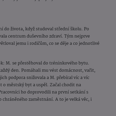
 do života, když studoval střední školu. Po
vala centrum duševního zdraví. Tým nejprve
tloval jemu i rodičům, co se děje a co jednotlivé
ok: M. se přestěhoval do tréninkového bytu.
každý den. Pomáhali mu vést domácnost, vařit,
jich podpora snižovala a M. přebíral víc a víc
 o městský byt a uspěl. Začal chodit na
 Pracovníci ho doprovodili na první setkání s
 chráněného zaměstnání. A to je velká věc, i