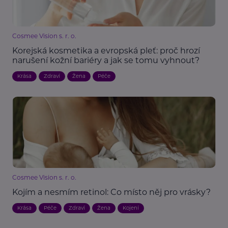
Cosmee Vision s. r. o.
Korejská kosmetika a evropská pleť: proč hrozí
narušení kožní bariéry a jak se tomu vyhnout?
Krása
Zdraví
Žena
Péče
Cosmee Vision s. r. o.
Kojím a nesmím retinol: Co místo něj pro vrásky?
Krása
Péče
Zdraví
Žena
Kojení