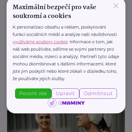
×
Maximální bezpečí pro vaše
Jak pečovat o dekolt: rychlé tipy proti vráskám
pro vytížené maminky
soukromí a cookies
Péče
Krása
Zdraví
Žena
K personalizaci obsahu a reklam, poskytování
funkcí sociálních médií a analýze naší návštěvnosti
využíváme soubory cookie
. Informace o tom, jak
náš web používáte, sdílíme se svými partnery pro
sociální média, inzerci a analýzy. Partneři tyto údaje
mohou zkombinovat s dalšími informacemi, které
jste jim poskytli nebo které získali v důsledku toho,
že používáte jejich služby.
Alma-natural cosmetics s.r.o.
Jak se o sebe postarat, když se svět zbláznil
Povolit vše
Upravit
Odmítnout
Krása
Péče
Zdraví
Žena