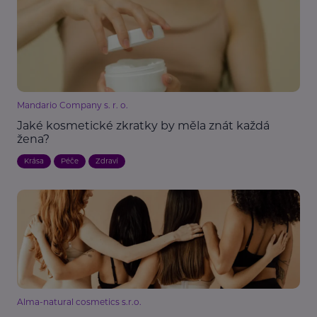
Mandario Company s. r. o.
Jaké kosmetické zkratky by měla znát každá
žena?
Krása
Péče
Zdraví
Alma-natural cosmetics s.r.o.