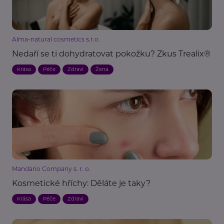
Alma-natural cosmetics s.r.o.
Nedaří se ti dohydratovat pokožku? Zkus Trealix®
Krása
Péče
Zdraví
Žena
Mandario Company s. r. o.
Kosmetické hříchy: Děláte je taky?
Krása
Péče
Zdraví