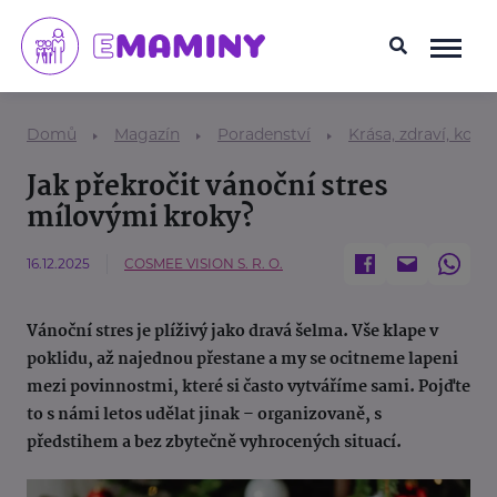
Domů
Magazín
Poradenství
Krása, zdraví, kosm
Jak překročit vánoční stres
mílovými kroky?
16.12.2025
COSMEE VISION S. R. O.
Vánoční stres je plíživý jako dravá šelma. Vše klape v
poklidu, až najednou přestane a my se ocitneme lapeni
mezi povinnostmi, které si často vytváříme sami. Pojďte
to s námi letos udělat jinak – organizovaně, s
předstihem a bez zbytečně vyhrocených situací.