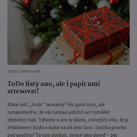
Zdroj: Canva.com
ToDo listy ano, ale i papír umí
stresovat!
Máte rádi „to do“ seznamy? Nic proti nim, ale
nezapomeňte, že vás nemají pohltit ani vytvářet
zbytečný tlak. Vyberte si jen ty úkoly, o kterých víte, že je
zvládnete v klidu a máte na ně dost času. Smítka prachu
pod gaučem? Ta tam počkají, stejně jako doteď – pár