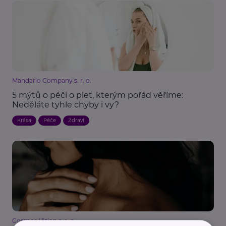
Mandario Company s. r. o.
5 mýtů o péči o pleť, kterým pořád věříme:
Neděláte tyhle chyby i vy?
Krása
Péče
Zdraví
Cosmee Vision s. r. o.