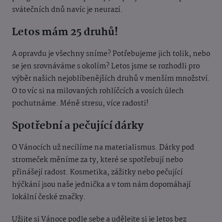
svátečních dnů navíc je neurazí.
Letos mám 25 druhů!
A opravdu je všechny sníme? Potřebujeme jich tolik, nebo
se jen srovnáváme s okolím? Letos jsme se rozhodli pro
výběr našich nejoblíbenějších druhů v menším množství.
O to víc si na milovaných rohlíčcích a vosích úlech
pochutnáme. Méně stresu, více radosti!
Spotřební a pečující dárky
O Vánocích už necílíme na materialismus. Dárky pod
stromeček měníme za ty, které se spotřebují nebo
přinášejí radost. Kosmetika, zážitky nebo pečující
hýčkání jsou naše jednička a v tom nám dopomáhají
lokální české značky.
Užijte si Vánoce podle sebe a udělejte si je letos bez