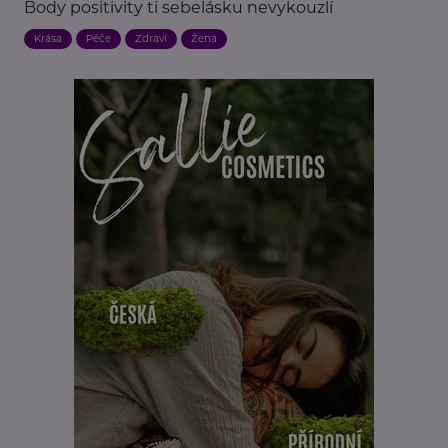
Body positivity ti sebelásku nevykouzlí
Krása
Péče
Zdraví
Žena