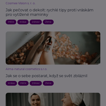
Cosmee Vision s. r. o.
Jak pečovat o dekolt: rychlé tipy proti vráskám
pro vytížené maminky
Péče
Krása
Zdraví
Žena
Alma-natural cosmetics s.r.o.
Jak se o sebe postarat, když se svět zbláznil
Krása
Péče
Zdraví
Žena