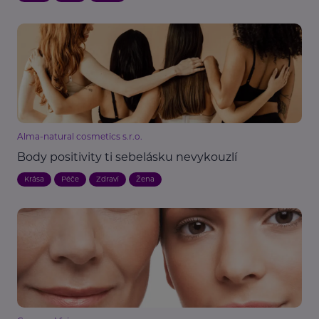
Alma-natural cosmetics s.r.o.
Body positivity ti sebelásku nevykouzlí
Krása
Péče
Zdraví
Žena