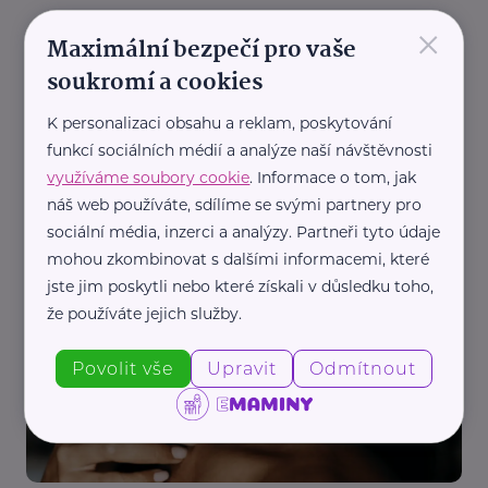
×
Maximální bezpečí pro vaše
soukromí a cookies
K personalizaci obsahu a reklam, poskytování
funkcí sociálních médií a analýze naší návštěvnosti
využíváme soubory cookie
. Informace o tom, jak
Mandario Company s. r. o.
náš web používáte, sdílíme se svými partnery pro
5 mýtů o péči o pleť, kterým pořád věříme:
sociální média, inzerci a analýzy. Partneři tyto údaje
Neděláte tyhle chyby i vy?
mohou zkombinovat s dalšími informacemi, které
jste jim poskytli nebo které získali v důsledku toho,
Krása
Péče
Zdraví
že používáte jejich služby.
Povolit vše
Upravit
Odmítnout