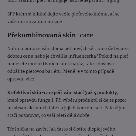
proti stárnutí pleti a funguje jako nejlepší anti-aging.
SPF krém si klidně dejte vedle pleťového krému, ať se
vaše rutina zautomatizuje.
Překombinovaná skin-care
Nahromadilo se vám doma pět nových sér, protože byla za
dobrou cenu nebo je chválila influencerka? Pokud na pleť
nanesete moc aktivních látek naráz, tak si doslova
odpálíte pleťovou bariéru. Méně je v tomto případě
opravdu více.
K efektivní skin-care péči vám stačí 3 až 4 produkty
,
které opravdu fungují. Při výběru produktů si dejte pozor
na obsah aktivních látek a jejich koncentraci. Pak už jen
stačí pozorovat, co vaší pleti dělá dobře.
Třešnička na závěr. Jak často si čistíte displej svého