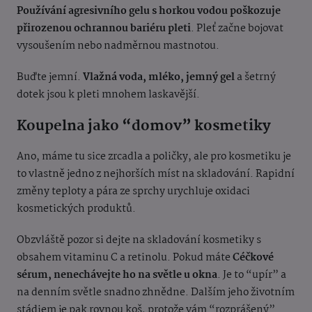
Používání agresivního gelu s horkou vodou poškozuje
přirozenou ochrannou bariéru pleti
. Pleť začne bojovat
vysoušením nebo nadměrnou mastnotou.
Buďte jemní.
Vlažná voda, mléko, jemný gel
a šetrný
dotek jsou k pleti mnohem laskavější.
Koupelna jako “domov” kosmetiky
Ano, máme tu sice zrcadla a poličky, ale pro kosmetiku je
to vlastně jedno z nejhorších míst na skladování. Rapidní
změny teploty a pára ze sprchy urychluje oxidaci
kosmetických produktů.
Obzvláště pozor si dejte na skladování kosmetiky s
obsahem vitaminu C a retinolu. Pokud máte
Céčkové
sérum, nenechávejte ho na světle u okna
. Je to “upír” a
na denním světle snadno zhnědne. Dalším jeho životním
stádiem je pak rovnou koš, protože vám “rozprášený”