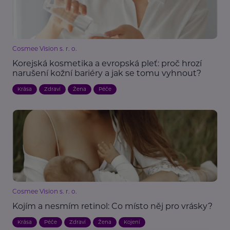
Cosmee Vision s. r. o.
Korejská kosmetika a evropská pleť: proč hrozí
narušení kožní bariéry a jak se tomu vyhnout?
Krása
Zdraví
Žena
Péče
Cosmee Vision s. r. o.
Kojím a nesmím retinol: Co místo něj pro vrásky?
Krása
Péče
Zdraví
Žena
Kojení