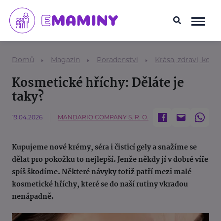
Domů
Magazín
Poradenství
Krása, zdraví, kosm
Kosmetické hříchy: Děláte je
taky?
19.04.2026
MANDARIO COMPANY S. R. O.
Kupujeme nové krémy, séra i čisticí gely a snažíme se
dělat pro pokožku to nejlepší. Jenže někdy jí v dobré víře
spíš škodíme. Některé návyky totiž patří mezi malé
kosmetické hříchy, které se do naší rutiny vkradou
nenápadně.