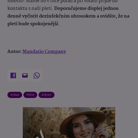
mobilu? Máme ho v ruce pořád a při volání přijde do
kontaktu s naší pletí.
Doporučujeme displej jednou
denně vyčistit dezinfekčním ubrouskem a uvidíte, že na
pleti bude spokojenější
.
Autor:
Mandario Company
Krása
Péče
Zdraví