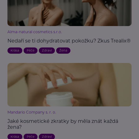
Alma-natural cosmetics s.r.o.
Nedaří se ti dohydratovat pokožku? Zkus Trealix®
Krása
Péče
Zdraví
Žena
Mandario Company s. r. o.
Jaké kosmetické zkratky by měla znát každá
žena?
Krása
Péče
Zdraví