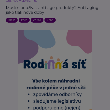
Cosmee Vision s. r. o.
Musím používat anti-age produkty? Anti-aging
jako tlak nové doby
Krása
Péče
Zdraví
Žena