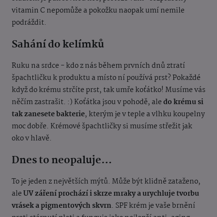
vitamin C nepomůže a pokožku naopak umí nemile
podráždit.
Sahání do kelímků
Ruku na srdce - kdo z nás během prvních dnů ztratí
špachtličku k produktu a místo ní používá prst? Pokaždé
když do krému strčíte prst, tak umře koťátko! Musíme vás
něčím zastrašit. :) Koťátka jsou v pohodě, ale
do krému si
tak zanesete bakterie
, kterým je v teple a vlhku koupelny
moc dobře. Krémové špachtličky si musíme střežit jak
oko v hlavě.
Dnes to neopaluje…
To je jeden z největších mýtů. Může být klidně zataženo,
ale
UV záření prochází i skrze mraky a urychluje tvorbu
vrásek a pigmentových skvrn
. SPF krém je vaše brnění