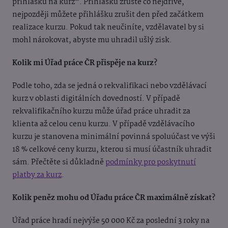
přihlášku na kurz“. Přihlášku zrušte co nejdříve,
nejpozději můžete přihlášku zrušit den před začátkem
realizace kurzu. Pokud tak neučiníte, vzdělavatel by si
mohl nárokovat, abyste mu uhradil ušlý zisk.
Kolik mi Úřad práce ČR přispěje na kurz?
Podle toho, zda se jedná o rekvalifikaci nebo vzdělávací
kurz v oblasti digitálních dovedností. V případě
rekvalifikačního kurzu může úřad práce uhradit za
klienta až celou cenu kurzu. V případě vzdělávacího
kurzu je stanovena minimální povinná spoluúčast ve výši
18 % celkové ceny kurzu, kterou si musí účastník uhradit
sám. Přečtěte si důkladně
podmínky pro poskytnutí
platby za kurz
.
Kolik peněz mohu od Úřadu práce ČR maximálně získat?
Úřad práce hradí nejvýše 50 000 Kč za poslední 3 roky na