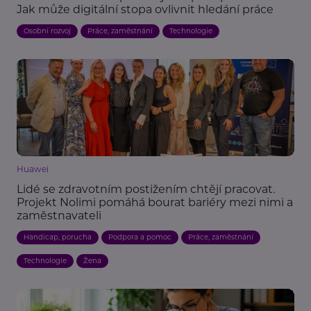
Jak může digitální stopa ovlivnit hledání práce
Osobní rozvoj
Práce, zaměstnání
Technologie
Huawei
Lidé se zdravotním postižením chtějí pracovat.
Projekt Nolimi pomáhá bourat bariéry mezi nimi a
zaměstnavateli
Handicap, porucha
Podpora a pomoc
Práce, zaměstnání
Technologie
Žena