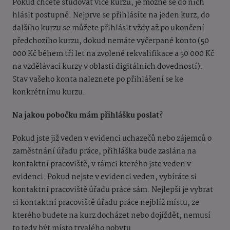
Pokud chcete studovat více kurzů, je možné se do nich
hlásit postupně. Nejprve se přihlásíte na jeden kurz, do
dalšího kurzu se můžete přihlásit vždy až po ukončení
předchozího kurzu, dokud nemáte vyčerpané konto (50
000 Kč během tří let na zvolené rekvalifikace a 50 000 Kč
na vzdělávací kurzy v oblasti digitálních dovedností).
Stav vašeho konta naleznete po přihlášení se ke
konkrétnímu kurzu.
Na jakou pobočku mám přihlášku poslat?
Pokud jste již veden v evidenci uchazečů nebo zájemců o
zaměstnání úřadu práce, přihláška bude zaslána na
kontaktní pracoviště, v rámci kterého jste veden v
evidenci. Pokud nejste v evidenci veden, vybíráte si
kontaktní pracoviště úřadu práce sám. Nejlepší je vybrat
si kontaktní pracoviště úřadu práce nejblíž místu, ze
kterého budete na kurz docházet nebo dojíždět, nemusí
to tedy být místo trvalého pobytu.