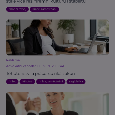
stále více řeší firemní kulturu i stabilitu
Osobní rozvoj
Práce, zaměstnání
Reklama
Advokátní kancelář ELEMENTZ LEGAL
Těhotenství a práce: co říká zákon
Právo
Těhotná
Práce, zaměstnání
Legislativa