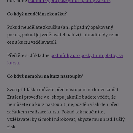
důkladně
podmínky pro poskytnutí platby za kurz
.
Co když neudělám zkoušku?
Pokud neuděláte zkoušku (ani případný opakovaný
pokus, pokud jej vzdělavatel nabízí), uhradíte Vy celou
cenu kurzu vzdělavateli.
Přečtěte si důkladně
podmínky pro poskytnutí platby za
kurzu
.
Co když nemohu na kurz nastoupit?
Svou přihlášku můžete před nástupem na kurzu zrušit.
Zrušení proveďte v e-shopu jakmile budete vědět, že
nemůžete na kurz nastoupit, nejpozději však den před
začátkem realizace kurzu. Pokud tak neučiníte,
vzdělavatel by si mohl nárokovat, abyste mu uhradil ušlý
zisk.