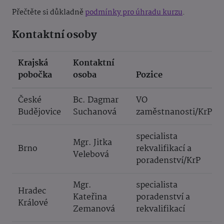
Přečtěte si důkladně
podmínky pro úhradu kurzu
.
Kontaktní osoby
Krajská
Kontaktní
pobočka
osoba
Pozice
České
Bc. Dagmar
VO
Budějovice
Suchanová
zaměstnanosti/KrP
specialista
Mgr. Jitka
Brno
rekvalifikací a
Velebová
poradenství/KrP
Mgr.
specialista
Hradec
Kateřina
poradenství a
Králové
Zemanová
rekvalifikací