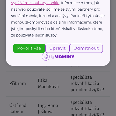
referent
využíváme soubory cookie
. Informace o tom, jak
Bc. Anna
zaměstnanosti,
náš web používáte, sdílíme se svými partnery pro
Pardubice
Šuhájková
Národní plán
sociální média, inzerci a analýzy. Partneři tyto údaje
obnovy (NPO)
mohou zkombinovat s dalšími informacemi, které
jste jim poskytli nebo které získali v důsledku toho,
Mgr.
specialista
že používáte jejich služby.
Plzeň
Světlana
rekvalifikací a
Skalová
poradenství/KrP
Povolit vše
Upravit
Odmítnout
Mgr. Blanka
koordinátor aktivit
Praha
Benýšková
projektu VDTP
specialista
Jitka
Příbram
rekvalifikací a
Machková
poradenství/KrP
specialista
Ústí nad
Ing. Hana
rekvalifikací a
Labem
Ježková
poradenství/KrP