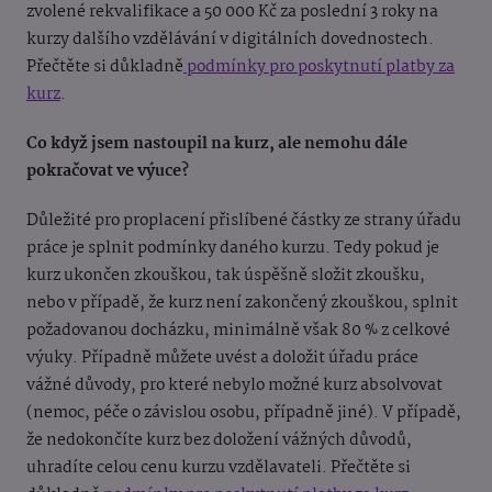
zvolené rekvalifikace a 50 000 Kč za poslední 3 roky na
kurzy dalšího vzdělávání v digitálních dovednostech.
Přečtěte si důkladně
podmínky pro poskytnutí platby za
kurz
.
Co když jsem nastoupil na kurz, ale nemohu dále
pokračovat ve výuce?
Důležité pro proplacení přislíbené částky ze strany úřadu
práce je splnit podmínky daného kurzu. Tedy pokud je
kurz ukončen zkouškou, tak úspěšně složit zkoušku,
nebo v případě, že kurz není zakončený zkouškou, splnit
požadovanou docházku, minimálně však 80 % z celkové
výuky. Případně můžete uvést a doložit úřadu práce
vážné důvody, pro které nebylo možné kurz absolvovat
(nemoc, péče o závislou osobu, případně jiné). V případě,
že nedokončíte kurz bez doložení vážných důvodů,
uhradíte celou cenu kurzu vzdělavateli. Přečtěte si