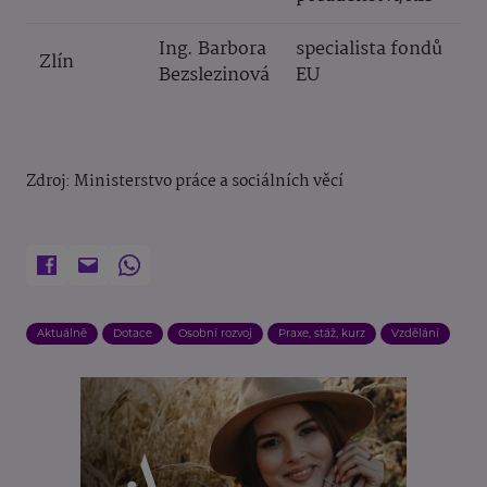
Ing. Barbora
specialista fondů
Zlín
Bezslezinová
EU
Zdroj: Ministerstvo práce a sociálních věcí
Aktuálně
Dotace
Osobní rozvoj
Praxe, stáž, kurz
Vzdělání