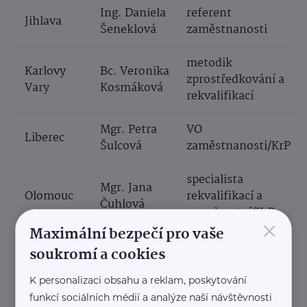
Ing. Daniela
referent
Jihlava
Šeneklová
zaměstnanosti
metodik
Karlovy
Bc. Veronika
zprostředkování a
Vary
Kosmáková
rekvalifikací
Mgr. Petra
VO
Liberec
Šulcová
zaměstnanosti/KrP
specialista
Mgr. Jana
Olomouc
rekvalifikací a
Čuhlová
poradenství/KrP
×
Maximální bezpečí pro vaše
specialista
soukromí a cookies
Bc. Petr
Ostrava
rekvalifikací a
Mariánek
poradenství/KrP
K personalizaci obsahu a reklam, poskytování
funkcí sociálních médií a analýze naší návštěvnosti