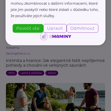
mohou zkombinovat s dalšími informacemi, které
jste jim poskytli nebo které získali v důsledku toho,
že používáte jejich služby.
Povolit vše
Upravit
Odmítnout
Reklama
Saunujeme s.r.o.
Intimita a hranice: Jak elegantně řešit nepříjemné
pohledy a chování ve veřejných saunách
Péče
Lázně a wellness
Zdraví