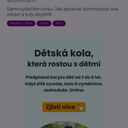
gesundheit.gv.at
Samovyšetření prsu: Jak správně kontrolovat své
zdraví a kdy zbystřit
Prevence, léčba
Zdraví
Žena