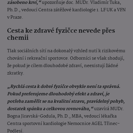
zásobeno krví,“
upozorňuje doc. MUDr. Vladimír Tuka,
Ph.D., vedoucí Centra zátěžové kardiologie 1. LF UK a VFN
v Praze.
Cesta ke zdravé fyzičce nevede přes
chemii
Tlak sociálních sítí na dokonalý vzhled nutí k rizikovému
chování i rekreační sportovce. Odborníci se však shodují,
že pokud je cílem dlouhodobé zdraví, neexistují žádné
zkratky.
„Rychlá cesta k dobré fyzičce obvykle není ta správná.
Pokud preferujeme dlouhodobý efekt a zdraví, je
potřeba zaměřit se na kvalitní stravu, pravidelný pohyb,
dostatek spánku a celkovou rovnováhu,“
uzavírá MUDr.
Bogna Jiravská-Godula, Ph.D., MBA, vedoucí lékařka
Centra sportovní kardiologie Nemocnice AGEL Třinec-
Podlesí.