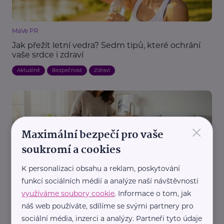
MaVe PR
Jak přežít letní vedra? Sedm tipů, které ochrání
vaše srdce i zdraví
Aktuálně
Bezpečnost
Zdraví
×
Maximální bezpečí pro vaše
soukromí a cookies
K personalizaci obsahu a reklam, poskytování
Reklama
funkcí sociálních médií a analýze naší návštěvnosti
Nejsport.cz
využíváme soubory cookie
. Informace o tom, jak
Jak si udržet zdravá záda, když se celý den
nezastavíte
náš web používáte, sdílíme se svými partnery pro
sociální média, inzerci a analýzy. Partneři tyto údaje
Cvičení, sport
Zdraví
Žena