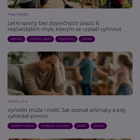
Pearmedia
Letní sporty bez zbytečných úrazů: 6
nejčastějších chyb, kterým se vyplatí vyhnout
Aktivity
Cvičení, sport
Prázdniny
Zdraví
Loono, z. s.
Vyhořet může i rodič. Jak poznat příznaky a kdy
vyhledat pomoc
Duševní zdraví
Podpora a pomoc
Rodič
Zdraví