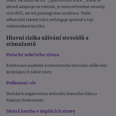
svalu. Na rozdíl od tzv. „sportovního srdce“, které se
zdravě adaptuje na trénink, je srdce ovlivněné steroidy
sice větší, ale má patologickou strukturu.
Podle
odborníků takové srdce nefunguje správně a trpí
nedostatkem kyslíku.
Hlavní rizika užívání steroidů a
stimulantů
Poruchy srdečního rytmu
Kombinace anabolik a intenzivního tréninku může vést
ke kolapsu či náhlé smrti.
Poškození cév
Dochází k negativnímu ovlivnění krevního tlaku a
hladiny cholesterolu.
Skrytá hrozba v doplňcích stravy