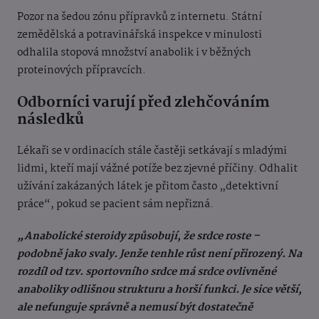
Pozor na šedou zónu přípravků z internetu. Státní
zemědělská a potravinářská inspekce v minulosti
odhalila stopová množství anabolik i v běžných
proteinových přípravcích.
Odborníci varují před zlehčováním
následků
Lékaři se v ordinacích stále častěji setkávají s mladými
lidmi, kteří mají vážné potíže bez zjevné příčiny. Odhalit
užívání zakázaných látek je přitom často „detektivní
práce“, pokud se pacient sám nepřizná.
„Anabolické steroidy způsobují, že srdce roste –
podobně jako svaly. Jenže tenhle růst není přirozený. Na
rozdíl od tzv. sportovního srdce má srdce ovlivněné
anaboliky odlišnou strukturu a horší funkci. Je sice větší,
ale nefunguje správně a nemusí být dostatečně