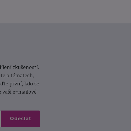
dílení zkušeností.
ěte o tématech,
te první, kdo se
e vaší e-mailové
Odeslat