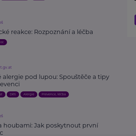
eš
cké reakce: Rozpoznání a léčba
moc
t.gv.at
 alergie pod lupou: Spouštěče a tipy
revenci
st
Děti
Alergie
Prevence, léčba
eš
a houbami: Jak poskytnout první
c