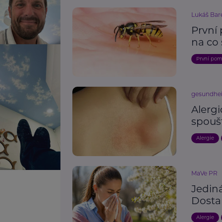
Lukáš Bar
První
na co 
První po
gesundhei
Alergi
spouš
Alergie
MaVe PR
Jediná
Dostan
Alergie