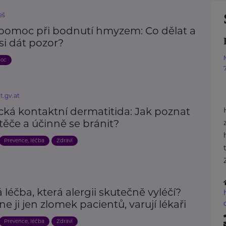
eš
 pomoc při bodnutí hmyzem: Co dělat a
si dát pozor?
moc
t.gv.at
cká kontaktní dermatitida: Jak poznat
těče a účinně se bránit?
Prevence, léčba
Zdraví
 léčba, která alergii skutečně vyléčí?
e ji jen zlomek pacientů, varují lékaři
Prevence, léčba
Zdraví