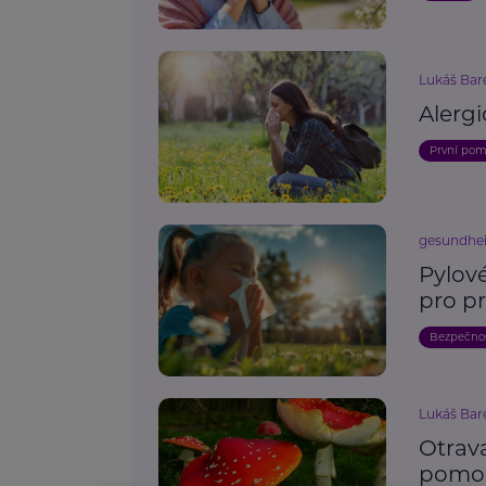
Lukáš Bar
Alergi
První po
gesundhei
Pylové
pro p
Bezpečno
Lukáš Bar
Otrav
pomo