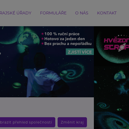
RAJSKÉ ÚŘADY
FORMULÁŘE
O NÁS
KONTAKT
brazit přehled společností
Změnit kraj