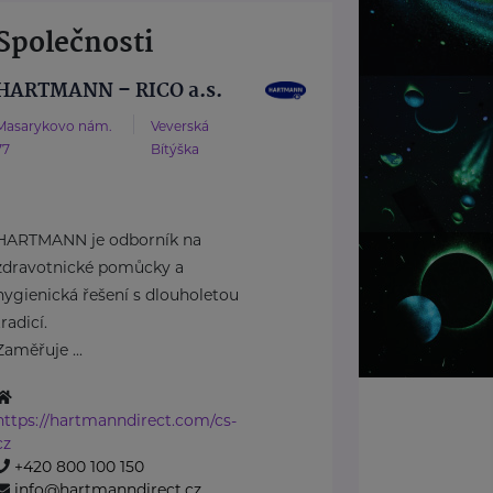
Společnosti
HARTMANN – RICO a.s.
Masarykovo nám.
Veverská
77
Bítýška
HARTMANN je odborník na
zdravotnické pomůcky a
hygienická řešení s dlouholetou
tradicí.
Zaměřuje ...
https://hartmanndirect.com/cs-
cz
+420 800 100 150
info@hartmanndirect.cz