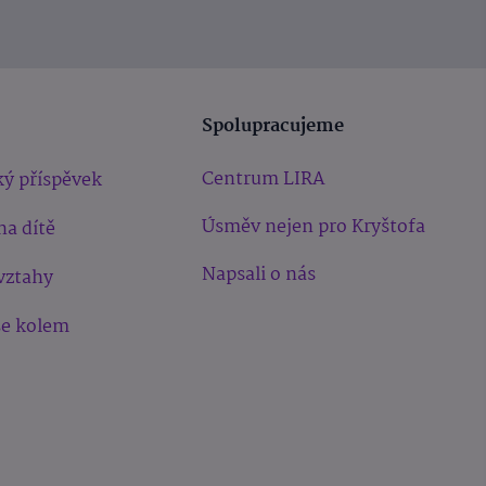
Spolupracujeme
Centrum LIRA
ý příspěvek
Úsměv nejen pro Kryštofa
na dítě
Napsali o nás
vztahy
še kolem