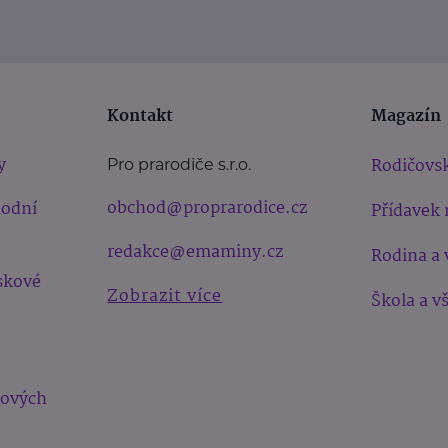
Kontakt
Magazín
y
Rodičovsk
Pro prarodiče s.r.o.
obchod@proprarodice.cz
hodní
Přídavek 
redakce@emaminy.cz
Rodina a 
skové
Zobrazit více
Škola a v
bových