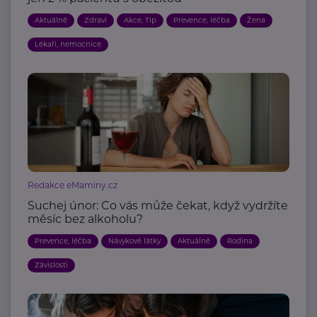
Aktuálně
Zdraví
Akce, Tip
Prevence, léčba
Žena
Lékaři, nemocnice
Redakce eMaminy.cz
Suchej únor: Co vás může čekat, když vydržíte
měsíc bez alkoholu?
Prevence, léčba
Návykové látky
Aktuálně
Rodina
Závislosti