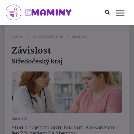
Domů
Středočeský kraj
Závislost
Závislost
Středočeský kraj
MaVe PR
Stud a nejistota brzdí hubnutí: K lékaři zamíří
jen 2 % pacientů s obezitou