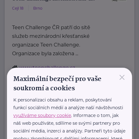
Cejl 18
Brno
Teen Challenge ČR patří do sítě
služeb mezinárodní křesťanské
organizace Teen Challenge.
Organizace byla založena ...
www.teenchallenge.cz
×
+420 775 556 634
Maximální bezpečí pro vaše
marsalova@teenchallenge.cz
soukromí a cookies
K personalizaci obsahu a reklam, poskytování
funkcí sociálních médií a analýze naší návštěvnosti
Zobrazit přehled společností
využíváme soubory cookie
. Informace o tom, jak
náš web používáte, sdílíme se svými partnery pro
sociální média, inzerci a analýzy. Partneři tyto údaje
mohou zkombinovat s dalšími informacemi, které