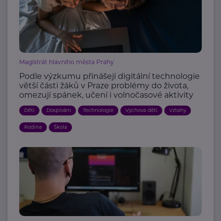
Magistrát hlavního města Prahy
Podle výzkumu přinášejí digitální technologie
větší části žáků v Praze problémy do života,
omezují spánek, učení i volnočasové aktivity
Děti
Dospívání
Technologie
Výchova dětí
Vztahy
Rodina
Škola