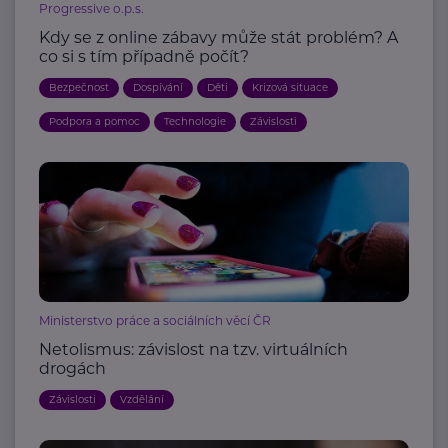
Progressive o.p.s.
Kdy se z online zábavy může stát problém? A
co si s tím případně počít?
Bezpečnost
Dospívání
Děti
Krizová situace
Podpora a pomoc
Technologie
Závislosti
Ministerstvo práce a sociálních věcí ČR
Netolismus: závislost na tzv. virtuálních
drogách
Závislosti
Vzdělání