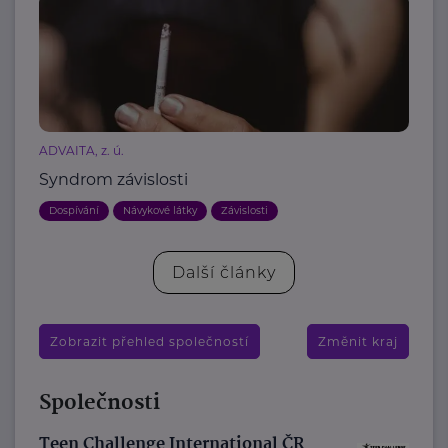
ADVAITA, z. ú.
Syndrom závislosti
Dospívání
Návykové látky
Závislosti
Další články
Zobrazit přehled společností
Změnit kraj
Společnosti
Teen Challenge International ČR