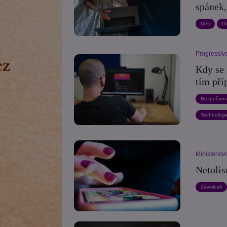
spánek,
Děti
D
Progressive
Kdy se 
tím pří
Bezpečnos
Technologi
Ministerstv
Netolis
Závislosti