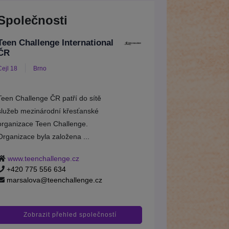
Společnosti
Teen Challenge International
ČR
Cejl 18
Brno
Teen Challenge ČR patří do sítě
služeb mezinárodní křesťanské
organizace Teen Challenge.
Organizace byla založena ...
www.teenchallenge.cz
+420 775 556 634
marsalova@teenchallenge.cz
Zobrazit přehled společností