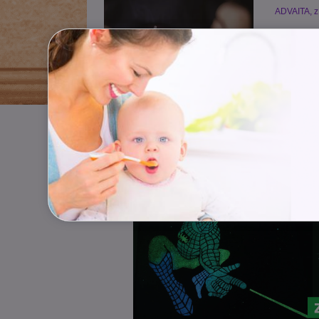
ADVAITA, z.
Syndrom
Dospívání