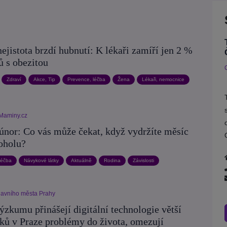
nejistota brzdí hubnutí: K lékaři zamíří jen 2 %
ů s obezitou
Zdraví
Akce, Tip
Prevence, léčba
Žena
Lékaři, nemocnice
Maminy.cz
únor: Co vás může čekat, když vydržíte měsíc
oholu?
léčba
Návykové látky
Aktuálně
Rodina
Závislosti
hlavního města Prahy
ýzkumu přinášejí digitální technologie větší
áků v Praze problémy do života, omezují