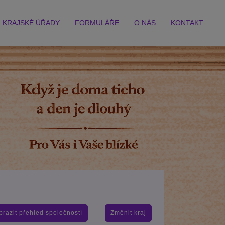
KRAJSKÉ ÚŘADY
FORMULÁŘE
O NÁS
KONTAKT
brazit přehled společností
Změnit kraj