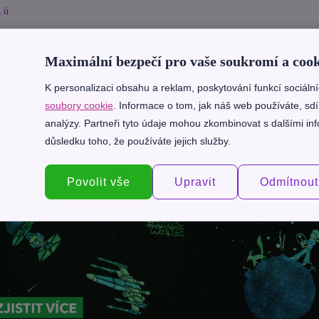
 ú.
 závislosti
Návykové látky
Závislosti
Maximální bezpečí pro vaše soukromí a cook
K personalizaci obsahu a reklam, poskytování funkcí sociáln
soubory cookie
. Informace o tom, jak náš web používáte, sdí
Další články
analýzy. Partneři tyto údaje mohou zkombinovat s dalšími info
důsledku toho, že používáte jejich služby.
Povolit vše
Upravit
Odmítnout