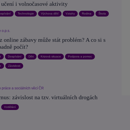
 učení i volnočasové aktivity
ospívání
Technologie
Výchova dětí
Vztahy
Rodina
Škola
 o.p.s.
z online zábavy může stát problém? A co si s
padně počít?
t
Dospívání
Děti
Krizová situace
Podpora a pomoc
e
Závislosti
o práce a sociálních věcí ČR
mus: závislost na tzv. virtuálních drogách
Vzdělání