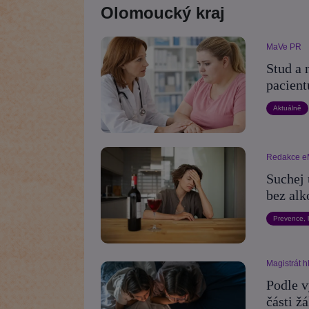
Olomoucký kraj
MaVe PR
Stud a 
pacient
Aktuálně
Redakce e
Suchej 
bez alk
Prevence, 
Magistrát 
Podle v
části ž