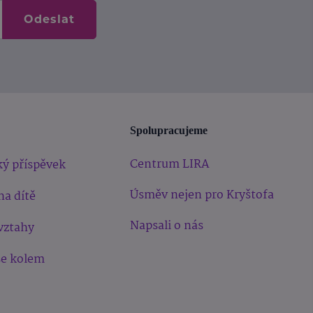
Odeslat
Spolupracujeme
Centrum LIRA
ý příspěvek
Úsměv nejen pro Kryštofa
na dítě
Napsali o nás
vztahy
še kolem