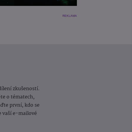
REKLAMA
dílení zkušeností.
ěte o tématech,
te první, kdo se
e vaší e-mailové