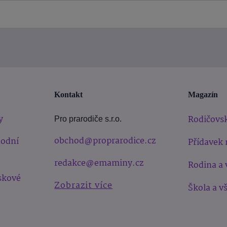
Kontakt
Magazín
y
Rodičovsk
Pro prarodiče s.r.o.
obchod@proprarodice.cz
hodní
Přídavek 
redakce@emaminy.cz
Rodina a 
skové
Zobrazit více
Škola a v