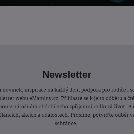
Newsletter
 novinek, inspirace na každý den, podpora pro rodiče i s
letter webu eMaminy.cz. Přihlaste se k jeho odběru a čt
ou v náročném období nebo zpříjemní rodinný život. Buď
článcích, akcích a událostech. Prosíme, potvrďte odběr v
schránce.