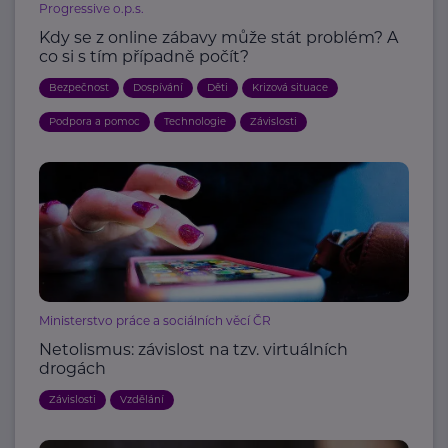
Progressive o.p.s.
Kdy se z online zábavy může stát problém? A
co si s tím případně počít?
Bezpečnost
Dospívání
Děti
Krizová situace
Podpora a pomoc
Technologie
Závislosti
Ministerstvo práce a sociálních věcí ČR
Netolismus: závislost na tzv. virtuálních
drogách
Závislosti
Vzdělání