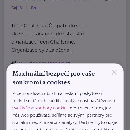
Cejl 18
Brno
Teen Challenge ČR patří do sítě
služeb mezinárodní křesťanské
organizace Teen Challenge.
Organizace byla založena ...
www.teenchallenge.cz
×
+420 775 556 634
Maximální bezpečí pro vaše
marsalova@teenchallenge.cz
soukromí a cookies
K personalizaci obsahu a reklam, poskytování
funkcí sociálních médií a analýze naší návštěvnosti
Zobrazit přehled společností
využíváme soubory cookie
. Informace o tom, jak
náš web používáte, sdílíme se svými partnery pro
sociální média, inzerci a analýzy. Partneři tyto údaje
mohou zkombinovat s dalšími informacemi, které