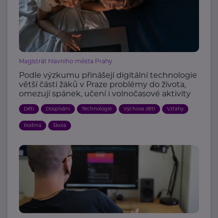
Magistrát hlavního města Prahy
Podle výzkumu přinášejí digitální technologie
větší části žáků v Praze problémy do života,
omezují spánek, učení i volnočasové aktivity
Děti
Dospívání
Technologie
Výchova dětí
Vztahy
Rodina
Škola