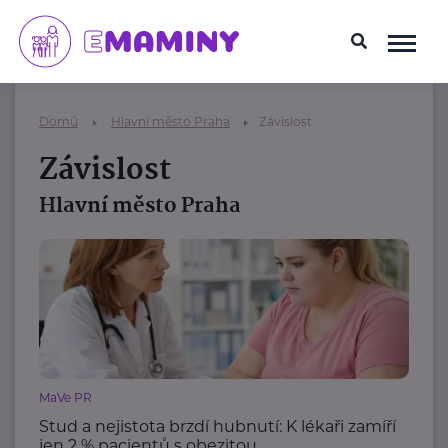
Domů
Hlavní město Praha
Závislost
Závislost
Hlavní město Praha
MaVe PR
Stud a nejistota brzdí hubnutí: K lékaři zamíří
jen 2 % pacientů s obezitou