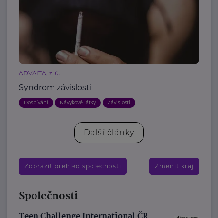
ADVAITA, z. ú.
Syndrom závislosti
Dospívání
Návykové látky
Závislosti
Další články
Zobrazit přehled společností
Změnit kraj
Společnosti
Teen Challenge International ČR