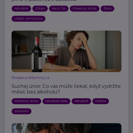
Aktuálně
Zdraví
Akce, Tip
Prevence, léčba
Žena
Lékaři, nemocnice
Redakce eMaminy.cz
Suchej únor: Co vás může čekat, když vydržíte
měsíc bez alkoholu?
Prevence, léčba
Návykové látky
Aktuálně
Rodina
Závislosti