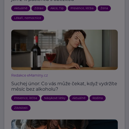
Aktuálně
Zdraví
Akce, Tip
Prevence, léčba
Žena
Lékaři, nemocnice
Redakce eMaminy.cz
Suchej únor: Co vás může čekat, když vydržíte
měsíc bez alkoholu?
Prevence, léčba
Návykové látky
Aktuálně
Rodina
Závislosti