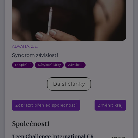
ADVAITA, z. ú.
Syndrom závislosti
Dospívání
Návykové látky
Závislosti
Další články
Zobrazit přehled společností
Změnit kraj
Společnosti
Teen Challenge International ČR