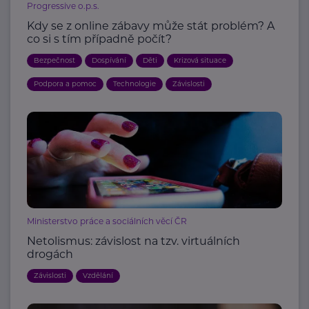
Progressive o.p.s.
Kdy se z online zábavy může stát problém? A
co si s tím případně počít?
Bezpečnost
Dospívání
Děti
Krizová situace
Podpora a pomoc
Technologie
Závislosti
Ministerstvo práce a sociálních věcí ČR
Netolismus: závislost na tzv. virtuálních
drogách
Závislosti
Vzdělání