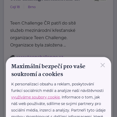
Cejl 18
Brno
Teen Challenge ČR patří do sítě
služeb mezinárodní křesťanské
organizace Teen Challenge.
Organizace byla založena ...
www.teenchallenge.cz
×
+420 775 556 634
Maximální bezpečí pro vaše
marsalova@teenchallenge.cz
soukromí a cookies
K personalizaci obsahu a reklam, poskytování
funkcí sociálních médií a analýze naší návštěvnosti
Zobrazit přehled společností
využíváme soubory cookie
. Informace o tom, jak
náš web používáte, sdílíme se svými partnery pro
sociální média, inzerci a analýzy. Partneři tyto údaje
mohou zkombinovat s dalšími informacemi, které