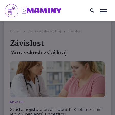
Domů
Moravskoslezský kraj
Závislost
Závislost
Moravskoslezský kraj
MaVe PR
Stud a nejistota brzdí hubnutí: K lékaři zamíří
jen 2 % pacientů s obezitou