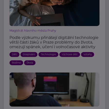
Magistrát hlavního města Prahy
Podle výzkumu přinášejí digitální technologie
větší části žáků v Praze problémy do života,
omezují spánek, učení i volnočasové aktivity
Děti
Dospívání
Technologie
Výchova dětí
Vztahy
Rodina
Škola