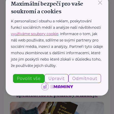
×
Maximální bezpečí pro vaše
soukromí a cookies
K personalizaci obsahu a reklam, poskytování
Už to vypni! Kniha, která pomůže
funkcí sociálních médií a analýze naší návštěvnosti
rodičům zvládnout digitální svět
využíváme soubory cookie
. Informace o tom, jak
dětí
náš web používáte, sdílíme se svými partnery pro
sociální média, inzerci a analýzy. Partneři tyto údaje
mohou zkombinovat s dalšími informacemi, které
jste jim poskytli nebo které získali v důsledku toho,
že používáte jejich služby.
Povolit vše
Upravit
Odmítnout
Autismus a poruchy autistického
spektra: Nové pohledy a naděje