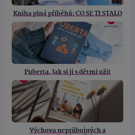
Kniha plná příběhů: CO SE TI STALO
Puberta. Jak si ji s dětmi užít
Výchova neprůbojných a