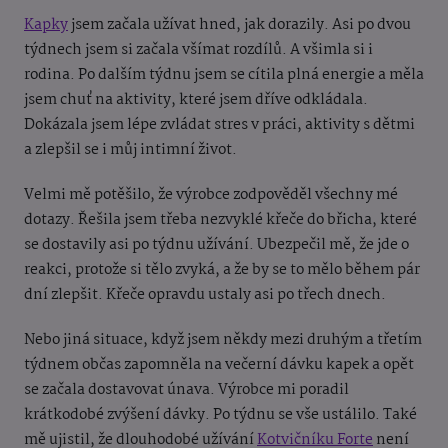
Kapky
jsem začala užívat hned, jak dorazily. Asi po dvou
týdnech jsem si začala všímat rozdílů. A všimla si i
rodina. Po dalším týdnu jsem se cítila plná energie a měla
jsem chuť na aktivity, které jsem dříve odkládala.
Dokázala jsem lépe zvládat stres v práci, aktivity s dětmi
a zlepšil se i můj intimní život.
Velmi mě potěšilo, že výrobce zodpověděl všechny mé
dotazy. Řešila jsem třeba nezvyklé křeče do břicha, které
se dostavily asi po týdnu užívání. Ubezpečil mě, že jde o
reakci, protože si tělo zvyká, a že by se to mělo během pár
dní zlepšit. Křeče opravdu ustaly asi po třech dnech.
Nebo jiná situace, když jsem někdy mezi druhým a třetím
týdnem občas zapomněla na večerní dávku kapek a opět
se začala dostavovat únava. Výrobce mi poradil
krátkodobé zvýšení dávky. Po týdnu se vše ustálilo. Také
mě ujistil, že dlouhodobé užívání
Kotvičníku Forte
není