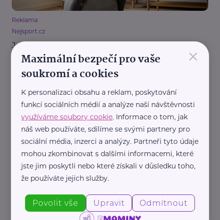
Reklama
Nejsport.cz
Jak si udržet zdravá záda, když se celý den
×
nezastavíte
Maximální bezpečí pro vaše
soukromí a cookies
Cvičení, sport
Zdraví
Žena
K personalizaci obsahu a reklam, poskytování
funkcí sociálních médií a analýze naší návštěvnosti
využíváme soubory cookie
. Informace o tom, jak
náš web používáte, sdílíme se svými partnery pro
sociální média, inzerci a analýzy. Partneři tyto údaje
mohou zkombinovat s dalšími informacemi, které
jste jim poskytli nebo které získali v důsledku toho,
Reklama
že používáte jejich služby.
Saunujeme s.r.o.
Intimita a hranice: Jak elegantně řešit nepříjemné
pohledy a chování ve veřejných saunách
Povolit vše
Upravit
Odmítnout
Péče
Lázně a wellness
Zdraví