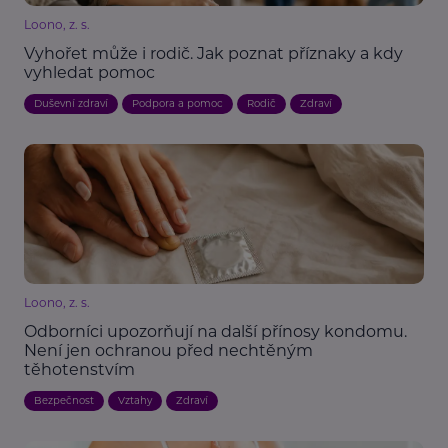
Loono, z. s.
Vyhořet může i rodič. Jak poznat příznaky a kdy
vyhledat pomoc
Duševní zdraví
Podpora a pomoc
Rodič
Zdraví
Loono, z. s.
Odborníci upozorňují na další přínosy kondomu.
Není jen ochranou před nechtěným
těhotenstvím
Bezpečnost
Vztahy
Zdraví