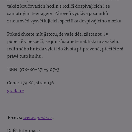
také z koučovacích hodin s rodiči dospívajících i se
samotnými teenagery. Zároveň využívá poznatků
z neurověd vysvětlujících specifika dospívajícího mozku.
Pokud chcete mít jistotu, že vaše děti zůstanou i v
pubertě v bezpečí, že jim zůstanete nablízku a
z vašeho
rodinného hnízda vyletí do života připravené, přečtěte si
právě tuto knihu.
ISBN: 978-80-271-5107-3
Cena: 279 Kč, stran 136
grada.cz
Více na
www.grada.cz
.
Další informace