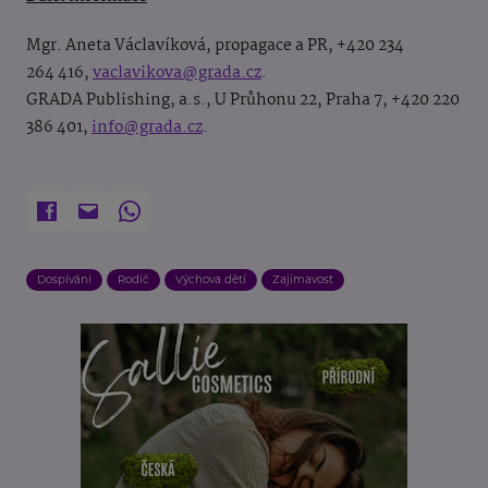
Mgr. Aneta Václavíková, propagace a PR, +420 234
264 416,
vaclavikova@grada.cz
.
GRADA Publishing, a.s., U Průhonu 22, Praha 7, +420 220
386 401,
info@grada.cz
.
Dospívání
Rodič
Výchova dětí
Zajímavost