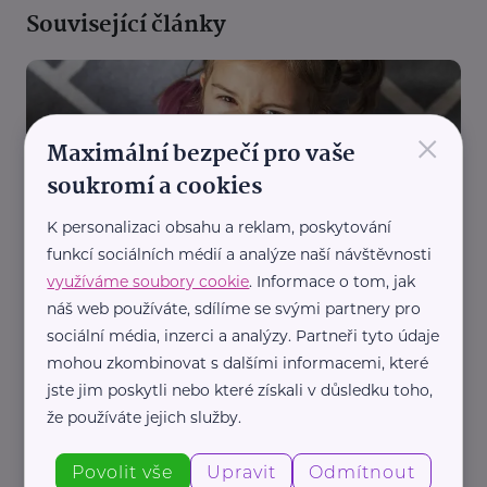
Související články
×
Maximální bezpečí pro vaše
soukromí a cookies
K personalizaci obsahu a reklam, poskytování
Grada Publishing a.s.
funkcí sociálních médií a analýze naší návštěvnosti
Panovačné děti: Výzva pro rodiče i pedagogy
využíváme soubory cookie
. Informace o tom, jak
Děti
Rodič
Výchova dětí
Podpora a pomoc
Zajímavost
náš web používáte, sdílíme se svými partnery pro
sociální média, inzerci a analýzy. Partneři tyto údaje
mohou zkombinovat s dalšími informacemi, které
jste jim poskytli nebo které získali v důsledku toho,
že používáte jejich služby.
Povolit vše
Upravit
Odmítnout