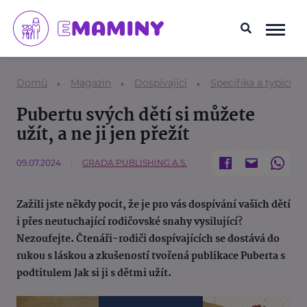
Domů
Magazín
Dospívající
Specifika a typické
Pubertu svých dětí si můžete
užít, a ne ji jen přežít
09.07.2024
GRADA PUBLISHING A.S.
Zažili jste někdy pocit, že je pro vás dospívání vašich dětí
i přes neutuchající rodičovské snahy vysilující?
Nezoufejte. Čtenáři-rodiči dospívajících se dostává do
rukou s láskou a zkušeností tvořená publikace Puberta s
podtitulem Jak si ji s dětmi užít.