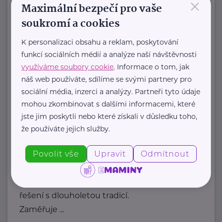
×
je nezisková organizace zaměřená na
Maximální bezpečí pro vaše
falcony terapii, environmentální
soukromí a cookies
vzdělávání ...
K personalizaci obsahu a reklam, poskytování
http://dotknisekridel.cz/
funkcí sociálních médií a analýze naší návštěvnosti
+420 792 262 128
využíváme soubory cookie
. Informace o tom, jak
dotknisekridel@seznam.cz
náš web používáte, sdílíme se svými partnery pro
sociální média, inzerci a analýzy. Partneři tyto údaje
mohou zkombinovat s dalšími informacemi, které
HARTMANN – RICO a.s.
jste jim poskytli nebo které získali v důsledku toho,
Masarykovo nám. 77
Veverská Bítýška
že používáte jejich služby.
Povolit vše
Upravit
Odmítnout
HARTMANN je odborník na
zdravotnické pomůcky a hygienická
řešení s dlouholetou tradicí.
Zaměřuje ...