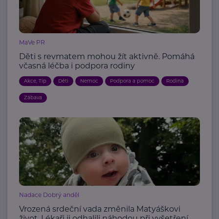
MaVe PR
Děti s revmatem mohou žít aktivně. Pomáhá
včasná léčba i podpora rodiny
Akce, Tip
Děti
Nemoc
Podpora a pomoc
Rodina
Zábava
Nadace Dobrý anděl
Vrozená srdeční vada změnila Matyáškovi
život. Lékaři ji odhalili náhodou při vyšetření