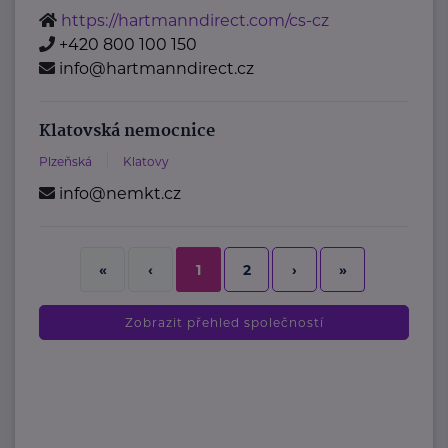
https://hartmanndirect.com/cs-cz
+420 800 100 150
info@hartmanndirect.cz
Klatovská nemocnice
Plzeňská
Klatovy
info@nemkt.cz
2
›
»
«
‹
1
Zobrazit přehled společností