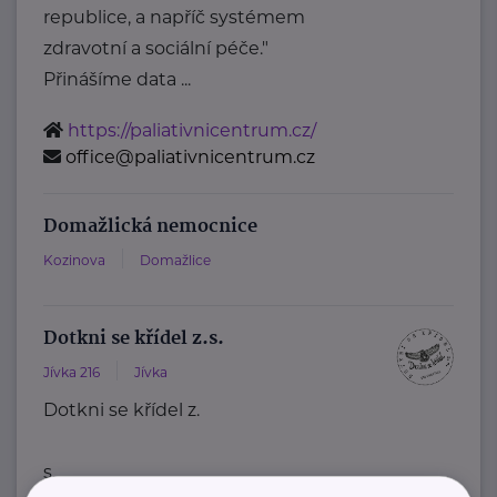
republice, a napříč systémem
zdravotní a sociální péče."
Přinášíme data ...
https://paliativnicentrum.cz/
office@paliativnicentrum.cz
Domažlická nemocnice
Kozinova
Domažlice
Dotkni se křídel z.s.
Jívka 216
Jívka
Dotkni se křídel z.
s.