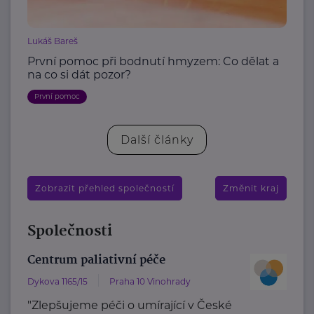
Lukáš Bareš
První pomoc při bodnutí hmyzem: Co dělat a
na co si dát pozor?
První pomoc
Další články
Zobrazit přehled společností
Změnit kraj
Společnosti
Centrum paliativní péče
Dykova 1165/15
Praha 10 Vinohrady
"Zlepšujeme péči o umírající v České