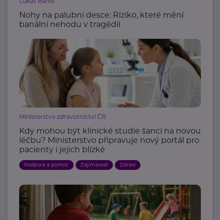
Lukáš Bareš
Nohy na palubní desce: Riziko, které mění
banální nehodu v tragédii
Ministerstvo zdravotnictví ČR
Kdy mohou být klinické studie šancí na novou
léčbu? Ministerstvo připravuje nový portál pro
pacienty i jejich blízké
Podpora a pomoc
Zajímavost
Zdraví