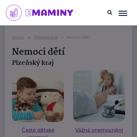
Domů
Plzeňský kraj
Nemoci dětí
Nemoci dětí
Plzeňský kraj
Časté dětské
Vážná onemocnění