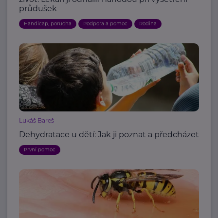
průdušek
Handicap, porucha
Podpora a pomoc
Rodina
Lukáš Bareš
Dehydratace u dětí: Jak ji poznat a předcházet
První pomoc