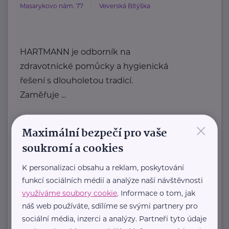
Masarykovo nám. 77
Veverská Bítýška
HARTMANN je odborník na
zdravotnické pomůcky a hygienická
řešení s dlouholetou tradicí.
Zaměřuje ...
https://hartmanndirect.com/cs-cz
×
Maximální bezpečí pro vaše
+420 800 100 150
info@hartmanndirect.cz
soukromí a cookies
K personalizaci obsahu a reklam, poskytování
funkcí sociálních médií a analýze naší návštěvnosti
Zobrazit přehled společností
využíváme soubory cookie
. Informace o tom, jak
náš web používáte, sdílíme se svými partnery pro
sociální média, inzerci a analýzy. Partneři tyto údaje