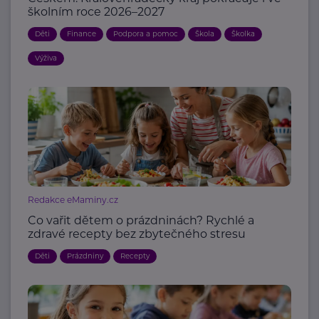
školním roce 2026–2027
Děti
Finance
Podpora a pomoc
Škola
Školka
Výživa
Redakce eMaminy.cz
Co vařit dětem o prázdninách? Rychlé a
zdravé recepty bez zbytečného stresu
Děti
Prázdniny
Recepty