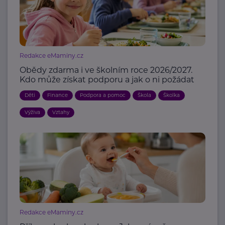
Redakce eMaminy.cz
Obědy zdarma i ve školním roce 2026/2027.
Kdo může získat podporu a jak o ni požádat
Děti
Finance
Podpora a pomoc
Škola
Školka
Výživa
Vztahy
Redakce eMaminy.cz