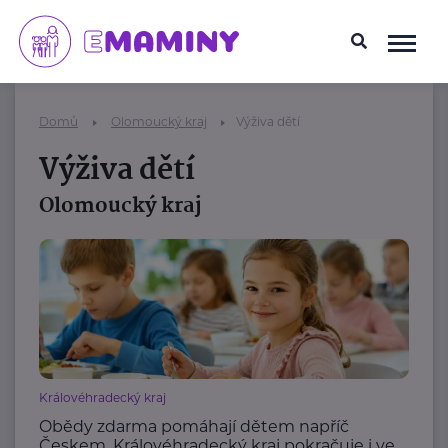
Domů
Olomoucký kraj
Výživa dětí
Výživa dětí
Olomoucký kraj
Královéhradecký kraj
Obědy zdarma pomáhají dětem napříč
Českem. Královéhradecký kraj pokračuje i ve