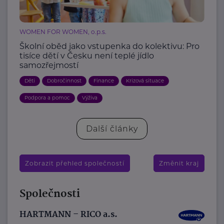
WOMEN FOR WOMEN, o.p.s.
Školní oběd jako vstupenka do kolektivu: Pro
tisíce dětí v Česku není teplé jídlo
samozřejmostí
Děti
Dobročinnost
Finance
Krizová situace
Podpora a pomoc
Výživa
Další články
Zobrazit přehled společností
Změnit kraj
Společnosti
HARTMANN – RICO a.s.