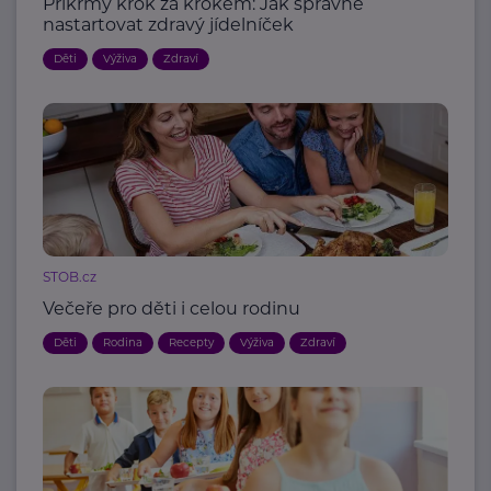
Příkrmy krok za krokem: Jak správně
nastartovat zdravý jídelníček
Děti
Výživa
Zdraví
STOB.cz
Večeře pro děti i celou rodinu
Děti
Rodina
Recepty
Výživa
Zdraví